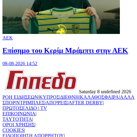
ΑΕΚ
Επίσημο του Κερίμ Μράμπτι στην ΑΕK
08-08-2026 14:52
Saturday 8 undefined 2026
ΡΟΗ ΕΙΔΗΣΕΩΝ
|
ΚΥΠΡΟΣ
|
ΔΙΕΘΝΗ
|
ΚΑΛΑΘΟΣΦΑΙΡΑ
|
ΑΛΛΑ
ΣΠΟΡ
|
ΝΤΡΙΜΠΛΕΣ
|
ΑΠΟΨΕΙΣ
|
AFTER DERBY
|
ΠΡΩΤΟΣΕΛΙΔΟ
|
TV
ΕΠΙΚΟΙΝΩΝΙΑ
|
TAYTOTHTA
|
ΟΡΟΙ ΧΡΗΣΗΣ
|
COOKIES
|
ΕΙΔΟΠΟΙΗΣΗ ΑΠΟΡΡΗΤΟΥ
|