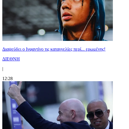
Διαψεύδει ο Ινφαντίνο τις καταγγελίες περί... ερωμένης!
ΔΙΕΘΝΗ
|
12:28