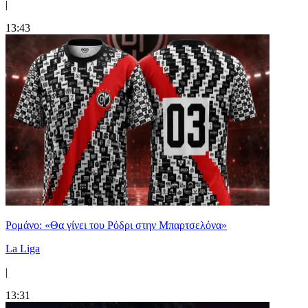
|
13:43
Ρομάνο: «Θα γίνει του Ρόδρι στην Μπαρτσελόνα»
La Liga
|
13:31