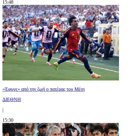
15:48
«Έφυγε» από την ζωή ο πατέρας του Μέσι
ΔΙΕΘΝΗ
|
15:30