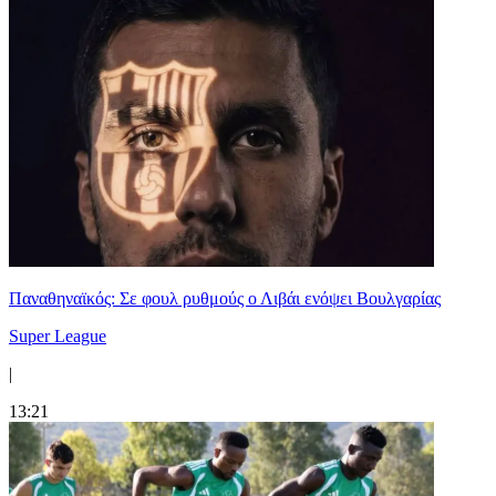
Παναθηναϊκός: Σε φουλ ρυθμούς ο Λιβάι ενόψει Βουλγαρίας
Super League
|
13:21