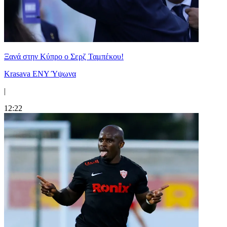
Ξανά στην Κύπρο ο Σερζ Ταμπέκου!
Krasava ENY Ύψωνα
|
12:22