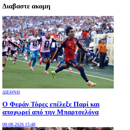
Διαβαστε ακομη
ΔΙΕΘΝΗ
Ο Φεράν Τόρες επέλεξε Παρί και
αποχωρεί από την Μπαρτσελόνα
08-08-2026 15:48