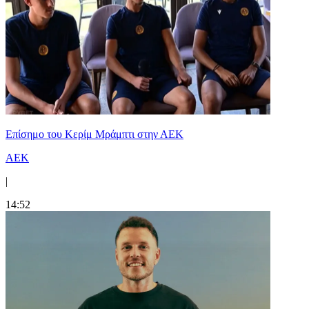
Επίσημο του Κερίμ Μράμπτι στην ΑΕK
ΑΕΚ
|
14:52