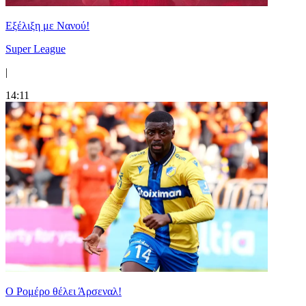
Εξέλιξη με Νανού!
Super League
|
14:11
Ο Ρομέρο θέλει Άρσεναλ!