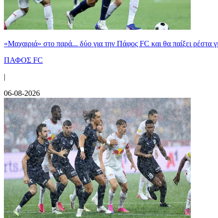
«Μαχαιριά» στο παρά... δύο για την Πάφος FC και θα παίξει ρέστα γ
ΠΑΦΟΣ FC
|
06-08-2026