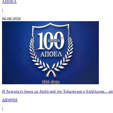
ΑΠΟΕΛ
|
06-08-2026
H Άντερλεχτ έφυγε με διπλό από την Τούμπα και ο Απόλλωνας... 
ΔΙΕΘΝΗ
|