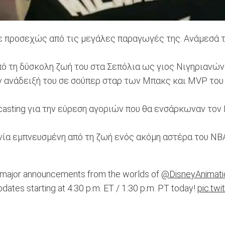
προσεχώς από τις μεγάλες παραγωγές της. Ανάμεσά τους
 από τη δύσκολη ζωή του στα Σεπόλια ως γιος Νιγηριαν
ην ανάδειξή του σε σούπερ σταρ των Μπακς και MVP του
asting για την εύρεση αγοριών που θα ενσάρκωναν τον Γ
νία εμπνευσμένη από τη ζωή ενός ακόμη αστέρα του ΝΒΑ
 major announcements from the worlds of
@DisneyAnimati
updates starting at 4:30 p.m. ET / 1:30 p.m. PT today!
pic.tw