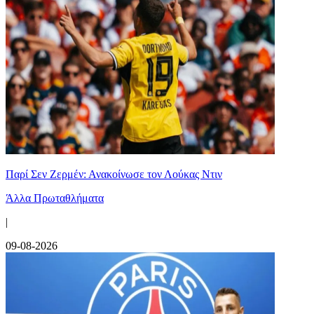
Παρί Σεν Ζερμέν: Ανακοίνωσε τον Λούκας Ντιν
Άλλα Πρωταθλήματα
|
09-08-2026