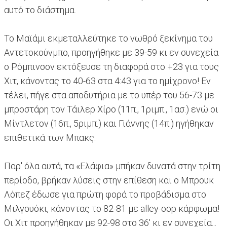
αυτό το διάστημα.
Το Μαϊάμι εκμεταλλεύτηκε το νωθρό ξεκίνημα του
Αντετοκούνμπο, προηγήθηκε με 39-59 κι εν συνεχεία
ο Ρόμπινσον εκτόξευσε τη διαφορά στο +23 για τους
Χιτ, κάνοντας το 40-63 στα 4:43 για το ημίχρονο! Εν
τέλει, πήγε στα αποδυτήρια με το υπέρ του 56-73 με
μπροστάρη τον Τάιλερ Χίρο (11π., 1ριμπ., 1ασ.) ενώ οι
Μίντλετον (16π., 5ριμπ.) και Γιάννης (14π.) ηγήθηκαν
επιθετικά των Μπακς.
Παρ' όλα αυτά, τα «Ελάφια» μπήκαν δυνατά στην τρίτη
περίοδο, βρήκαν λύσεις στην επίθεση και ο Μπρουκ
Λόπεζ έδωσε για πρώτη φορά το προβάδισμα στο
Μιλγουόκι, κάνοντας το 82-81 με alley-oop κάρφωμα!
Οι Χιτ προηγήθηκαν με 92-98 στο 36' κι εν συνεχεία...