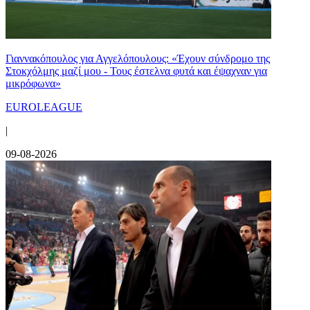
Γιαννακόπουλος για Αγγελόπουλους: «Έχουν σύνδρομο της
Στοκχόλμης μαζί μου - Τους έστελνα φυτά και έψαχναν για
μικρόφωνα»
EUROLEAGUE
|
09-08-2026