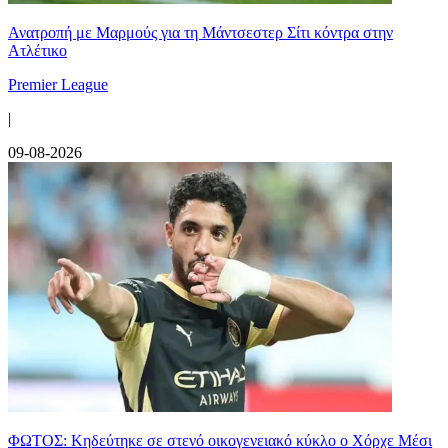
Ανατροπή με Μαρμούς για τη Μάντσεστερ Σίτι κόντρα στην
Ατλέτικο
Premier League
|
09-08-2026
ΦΩΤΟΣ: Κηδεύτηκε σε στενό οικογενειακό κύκλο ο Χόρχε Μέσι