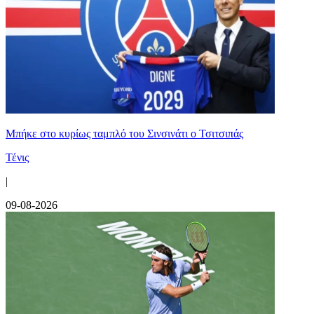
Mπήκε στο κυρίως ταμπλό του Σινσινάτι ο Τσιτσιπάς
Τένις
|
09-08-2026