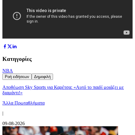
Κατηγορίες
NBA
Ροή ειδήσεων
Δημοφιλή
Αποθέωση Sky Sports για Καρέτσα: «Αυτό το παιδί μοιάζει με
διαμάντι!»
Άλλα Πρωταθλήματα
|
09-08-2026