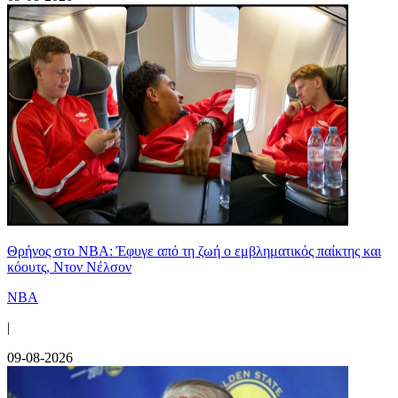
Θρήνος στο NBA: Έφυγε από τη ζωή ο εμβληματικός παίκτης και
κόουτς, Ντον Νέλσον
NBA
|
09-08-2026