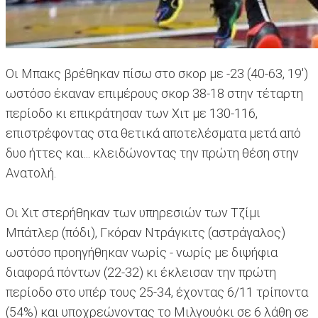
Οι Μπακς βρέθηκαν πίσω στο σκορ με -23 (40-63, 19')
ωστόσο έκαναν επιμέρους σκορ 38-18 στην τέταρτη
περίοδο κι επικράτησαν των Χιτ με 130-116,
επιστρέφοντας στα θετικά αποτελέσματα μετά από
δυο ήττες και... κλειδώνοντας την πρώτη θέση στην
Ανατολή.
Οι Χιτ στερήθηκαν των υπηρεσιών των Τζίμι
Μπάτλερ (πόδι), Γκόραν Ντράγκιτς (αστράγαλος)
ωστόσο προηγήθηκαν νωρίς - νωρίς με διψήφια
διαφορά πόντων (22-32) κι έκλεισαν την πρώτη
περίοδο στο υπέρ τους 25-34, έχοντας 6/11 τρίποντα
(54%) και υποχρεώνοντας το Μιλγουόκι σε 6 λάθη σε