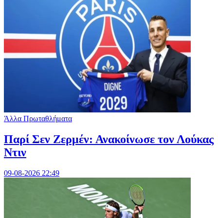
Άλλα Πρωταθλήματα
Παρί Σεν Ζερμέν: Ανακοίνωσε τον Λούκας
Ντιν
09-08-2026 22:49