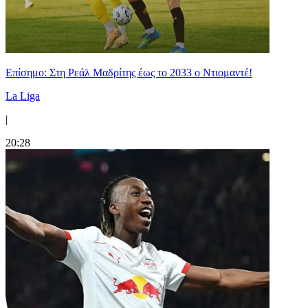
Επίσημο: Στη Ρεάλ Μαδρίτης έως το 2033 ο Ντιομαντέ!
La Liga
|
20:28