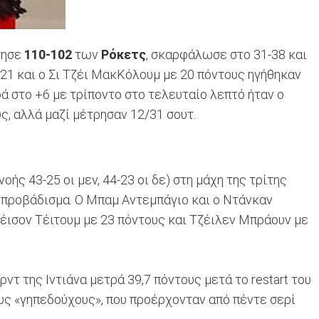
τησε
110-102
των
Ρόκετς
, σκαρφάλωσε στο 31-38 και
 21 και ο Σι Τζέι ΜακΚόλουμ με 20 πόντους ηγήθηκαν
ά στο +6 με τρίποντο στο τελευταίο λεπτό ήταν ο
ς, αλλά μαζί μέτρησαν 12/31 σουτ.
ής 43-25 οι μεν, 44-23 οι δε) στη μάχη της τρίτης
 προβάδισμα. Ο Μπαμ Αντεμπάγιο και ο Ντάνκαν
ζέισον Τέιτουμ με 23 πόντους και Τζέιλεν Μπράουν με
ρντ της Ιντιάνα μετρά 39,7 πόντους μετά το restart του
υς «γηπεδούχους», που προέρχονταν από πέντε σερί