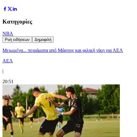
Κατηγορίες
NBA
Ροή ειδήσεων
Δημοφιλή
Μειωμένα... πειράματα από Μάρτινς και φιλική νίκη για ΑΕΛ
ΑΕΛ
|
20:51