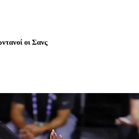
ωντανοί οι Σανς