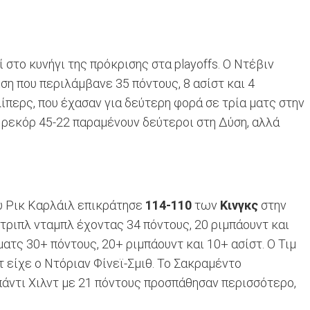
στο κυνήγι της πρόκρισης στα playoffs. Ο Ντέβιν
η που περιλάμβανε 35 πόντους, 8 ασίστ και 4
λίπερς, που έχασαν για δεύτερη φορά σε τρία ματς στην
 ρεκόρ 45-22 παραμένουν δεύτεροι στη Δύση, αλλά
υ Ρικ Καρλάιλ επικράτησε
114-110
των
Κινγκς
στην
τριπλ νταμπλ έχοντας 34 πόντους, 20 ριμπάουντ και
ματς 30+ πόντους, 20+ ριμπάουντ και 10+ ασίστ. Ο Τιμ
 είχε ο Ντόριαν Φίνεϊ-Σμιθ. Το Σακραμέντο
Μπάντι Χιλντ με 21 πόντους προσπάθησαν περισσότερο,