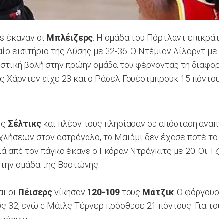
fs έκαναν οι
Μπλέιζερς
. Η ομάδα του Πόρτλαντ επικρά
ίο εισιτήριο της Δύσης με 32-36. Ο Ντέμιαν Λίλαρντ με
ιστική βολή στην πρώην ομάδα του φέρνοντας τη διαφορ
μς Χάρντεν είχε 23 και ο Ράσελ Γουέστμπρουκ 15 πόντου
υς
Σέλτικς
και πλέον τους πλησίασαν σε απόσταση αναπνο
χλήσεων στον αστράγαλο, το Μαϊάμι δεν έχασε ποτέ το
ά από τον πάγκο έκανε ο Γκόραν Ντράγκιτς με 20. Οι Τ
 την ομάδα της Βοστώνης.
αι οι
Πέισερς
νίκησαν
120-109
τους
Μάτζικ
. Ο φόργουο
 32, ενώ ο Μάιλς Τέρνερ πρόσθεσε 21 πόντους. Για το