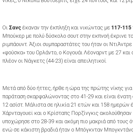
νίκες, ο Νίκολα Βούτσεβιτς είχε 24 πόντους και 12 ρι
Οι
Σανς
έκαναν την έκπληξη και νικώντας με
117-115
Μπούκερ με πολύ δύσκολο σουτ στην εκπνοή έκρινε το
ριμπάουντ. Άξιοι συμπαραστάτες του ήταν οι ΝτιΆντρε 
«φούσκα» του Ορλάντο, ο Κογουάι Λέοναρντ με 27 και 
πλέον οι Νάγκετς (44-23) είναι απειλητικοί.
Μετά από δύο ήττες, ήρθε η ώρα της πρώτης νίκης για
παράταση σκαρφαλώνοντας στο 41-29 και είναι ένατη 
12 ασίστ. Μάλιστα σε ηλικία 21 ετών και 158 ημερών έ
Χάρνταγουεϊ και ο Κρίσταπς Πορζίνγκις ακολούθησαν έ
υποχώρησε στο 28-39 και ακόμη πιο μακριά από τους ό
ενώ σε κάκιστη βραδιά ήταν ο Μπόγκνταν Μπογκντάνοβ