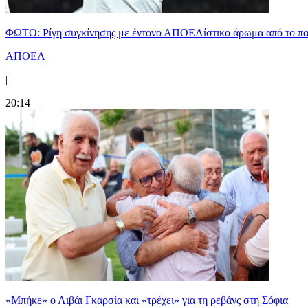
ΦΩΤΟ: Ρίγη συγκίνησης με έντονο ΑΠΟΕΛίστικο άρωμα από το π
ΑΠΟΕΛ
|
20:14
«Μπήκε» ο Λιβάι Γκαρσία και «τρέχει» για τη ρεβάνς στη Σόφια