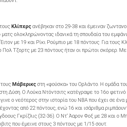
μπάουντ.
τους
Κλίπερς
ανέβηκαν στο 29-38 και έμειναν ζωντανοί 
 ματς ολοκληρώνοντας ιδανικά τη σπουδαία του εμφάνισ
Έιτον με 19 και Ρίκι Ρούμπιο με 18 πόντους. Για τους Κ
ο Πολ Τζορτς με 23 πόντους ήταν οι πρώτοι σκόρερ. Με
 τους
Μάβερικς
στη «φούσκα» του Ορλάντο. Η ομάδα το
στη Δύση. Ο Λούκα Ντόντσιτς κατέγραψε το 16ο φετινό 
γινε ο νεότερος στην ιστορία του ΝΒΑ που έχει σε ένα 
χοντας από 22 πόντους, ενώ 16 και ισάριθμα ριμπάουντ
γδοους Γκρίζλις (32-36). Ο Ντ' Άαρον Φοξ με 28 και ο 
ιτς που έμεινε στους 3 πόντους με 1/15 σουτ.