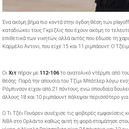
Ένα ακόμη βήμα πιο κοντά στην όγδοη θέση των playof
καταδιώκει τους Γκρίζλις που έχουν ακόμη το τελευτα
επιθετικά των νικητών, αλλά αυτός που έδωσε τη χαρ
Καρμέλο Άντονι, που είχε 15 και 11 ριμπάουντ. Ο Τζέι
Οι
Χιτ
πήραν με
112-106
το ανατολικό ντέρμπι από το
θέσης. Παρά την απουσία του Τζίμι Μπάτλερ λόγω ενο
Ρόμπινσον είχαν από 21 πόντους, ενώ σπουδαία δουλει
άλλους 18 και 10 ριμπάουντ πάλεψαν περισσότερο για
Ο Τι Τζέι Γουόρεν συνέχισε τις φοβερές εμφανίσεις κ
ΝΒΑ στο Ορλάντο καθώς αυτή τη φορά σταμάτησε στους