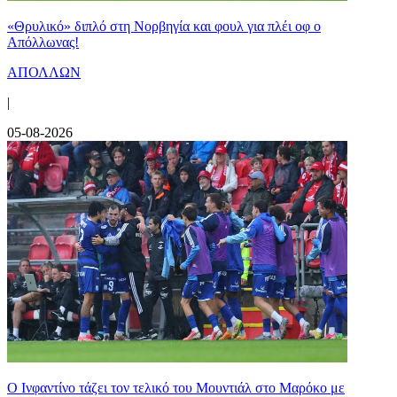
«Θρυλικό» διπλό στη Νορβηγία και φουλ για πλέι οφ ο
Απόλλωνας!
ΑΠΟΛΛΩΝ
|
05-08-2026
Ο Ινφαντίνο τάζει τον τελικό του Μουντιάλ στο Μαρόκο με