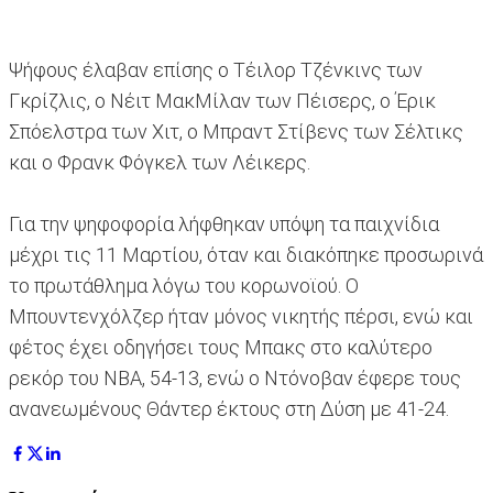
Ψήφους έλαβαν επίσης ο Τέιλορ Τζένκινς των
Γκρίζλις, ο Νέιτ ΜακΜίλαν των Πέισερς, ο Έρικ
Σπόελστρα των Χιτ, ο Μπραντ Στίβενς των Σέλτικς
και ο Φρανκ Φόγκελ των Λέικερς.
Για την ψηφοφορία λήφθηκαν υπόψη τα παιχνίδια
μέχρι τις 11 Μαρτίου, όταν και διακόπηκε προσωρινά
το πρωτάθλημα λόγω του κορωνοϊού. Ο
Μπουντενχόλζερ ήταν μόνος νικητής πέρσι, ενώ και
φέτος έχει οδηγήσει τους Μπακς στο καλύτερο
ρεκόρ του ΝΒΑ, 54-13, ενώ ο Ντόνοβαν έφερε τους
ανανεωμένους Θάντερ έκτους στη Δύση με 41-24.