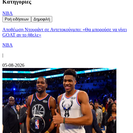
Κατηγορίες
NBA
Ροή ειδήσεων
Δημοφιλή
Αποθέωση Ντουράντ σε Αντετοκούνμπο: «Θα μπορούσε να γίνει
GOAT αν το ήθελε»
NBA
|
05-08-2026