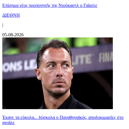
Επίσημα νέος προπονητής της Νιούκαστλ ο Γιάισλε
ΔΙΕΘΝΗ
|
05-08-2026
Έκανε τα εύκολα... δύσκολα ο Παναθηναϊκός, αποδοκιμασίες στο
φινάλε