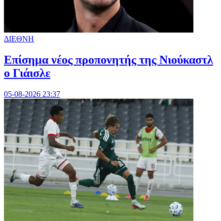
ΔΙΕΘΝΗ
Επίσημα νέος προπονητής της Νιούκαστλ
ο Γιάισλε
05-08-2026 23:37