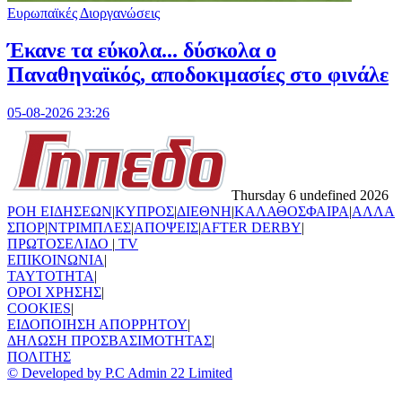
Ευρωπαϊκές Διοργανώσεις
Έκανε τα εύκολα... δύσκολα ο
Παναθηναϊκός, αποδοκιμασίες στο φινάλε
05-08-2026 23:26
Thursday 6 undefined 2026
ΡΟΗ ΕΙΔΗΣΕΩΝ
|
ΚΥΠΡΟΣ
|
ΔΙΕΘΝΗ
|
ΚΑΛΑΘΟΣΦΑΙΡΑ
|
ΑΛΛΑ
ΣΠΟΡ
|
ΝΤΡΙΜΠΛΕΣ
|
ΑΠΟΨΕΙΣ
|
AFTER DERBY
|
ΠΡΩΤΟΣΕΛΙΔΟ
|
TV
ΕΠΙΚΟΙΝΩΝΙΑ
|
TAYTOTHTA
|
ΟΡΟΙ ΧΡΗΣΗΣ
|
COOKIES
|
ΕΙΔΟΠΟΙΗΣΗ ΑΠΟΡΡΗΤΟΥ
|
ΔΗΛΩΣΗ ΠΡΟΣΒΑΣΙΜΟΤΗΤΑΣ
|
ΠΟΛΙΤΗΣ
© Developed by P.C Admin 22 Limited