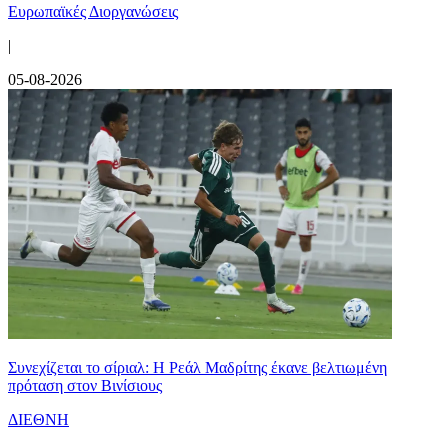
Ευρωπαϊκές Διοργανώσεις
|
05-08-2026
Συνεχίζεται το σίριαλ: Η Ρεάλ Μαδρίτης έκανε βελτιωμένη
πρόταση στον Βινίσιους
ΔΙΕΘΝΗ