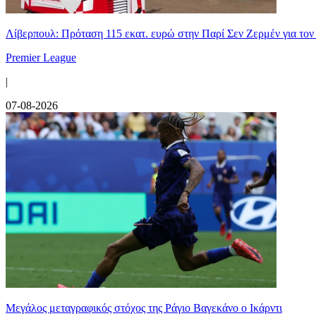
Λίβερπουλ: Πρόταση 115 εκατ. ευρώ στην Παρί Σεν Ζερμέν για το
Premier League
|
07-08-2026
Μεγάλος μεταγραφικός στόχος της Ράγιο Βαγεκάνο ο Ικάρντι