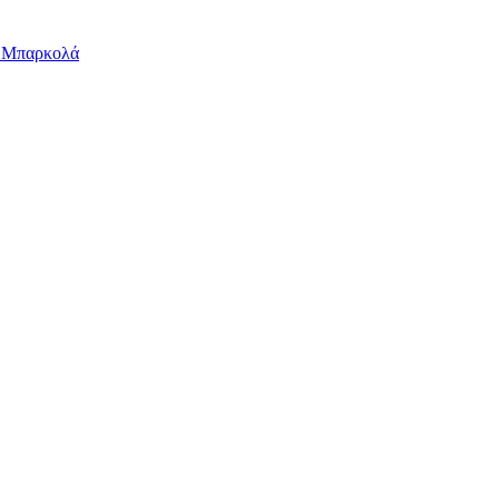
ν Μπαρκολά