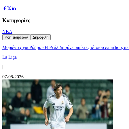
Κατηγορίες
NBA
Ροή ειδήσεων
Δημοφιλή
Μοριέντες για Ρόδρι: «Η Ρεάλ δε χάνει παίκτες τέτοιου επιπέδου, δ
La Liga
|
07-08-2026