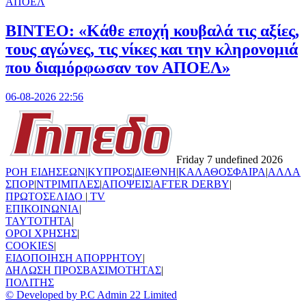
ΑΠΟΕΛ
ΒΙΝΤΕΟ: «Κάθε εποχή κουβαλά τις αξίες,
τους αγώνες, τις νίκες και την κληρονομιά
που διαμόρφωσαν τον ΑΠΟΕΛ»
06-08-2026 22:56
Friday 7 undefined 2026
ΡΟΗ ΕΙΔΗΣΕΩΝ
|
ΚΥΠΡΟΣ
|
ΔΙΕΘΝΗ
|
ΚΑΛΑΘΟΣΦΑΙΡΑ
|
ΑΛΛΑ
ΣΠΟΡ
|
ΝΤΡΙΜΠΛΕΣ
|
ΑΠΟΨΕΙΣ
|
AFTER DERBY
|
ΠΡΩΤΟΣΕΛΙΔΟ
|
TV
ΕΠΙΚΟΙΝΩΝΙΑ
|
TAYTOTHTA
|
ΟΡΟΙ ΧΡΗΣΗΣ
|
COOKIES
|
ΕΙΔΟΠΟΙΗΣΗ ΑΠΟΡΡΗΤΟΥ
|
ΔΗΛΩΣΗ ΠΡΟΣΒΑΣΙΜΟΤΗΤΑΣ
|
ΠΟΛΙΤΗΣ
© Developed by P.C Admin 22 Limited