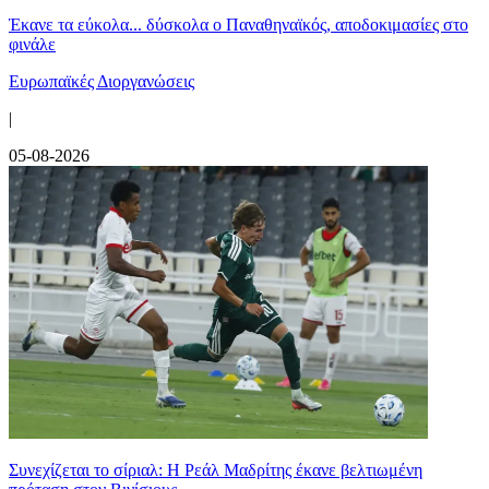
Έκανε τα εύκολα... δύσκολα ο Παναθηναϊκός, αποδοκιμασίες στο
φινάλε
Ευρωπαϊκές Διοργανώσεις
|
05-08-2026
Συνεχίζεται το σίριαλ: Η Ρεάλ Μαδρίτης έκανε βελτιωμένη