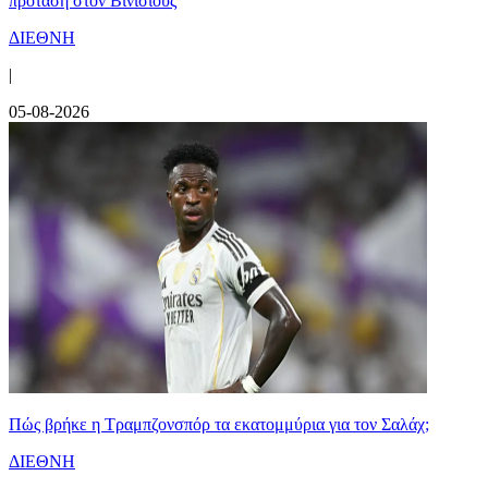
πρόταση στον Βινίσιους
ΔΙΕΘΝΗ
|
05-08-2026
Πώς βρήκε η Τραμπζονσπόρ τα εκατομμύρια για τον Σαλάχ;
ΔΙΕΘΝΗ