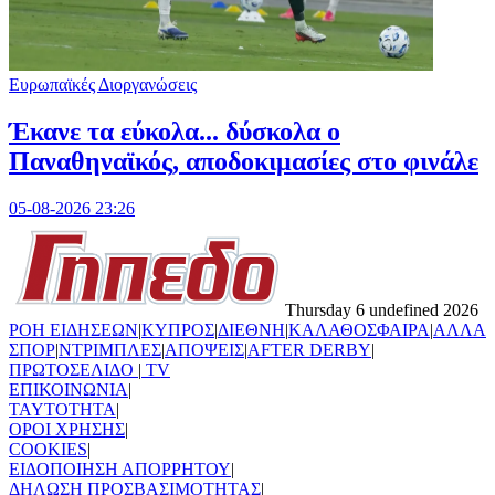
Ευρωπαϊκές Διοργανώσεις
Έκανε τα εύκολα... δύσκολα ο
Παναθηναϊκός, αποδοκιμασίες στο φινάλε
05-08-2026 23:26
Thursday 6 undefined 2026
ΡΟΗ ΕΙΔΗΣΕΩΝ
|
ΚΥΠΡΟΣ
|
ΔΙΕΘΝΗ
|
ΚΑΛΑΘΟΣΦΑΙΡΑ
|
ΑΛΛΑ
ΣΠΟΡ
|
ΝΤΡΙΜΠΛΕΣ
|
ΑΠΟΨΕΙΣ
|
AFTER DERBY
|
ΠΡΩΤΟΣΕΛΙΔΟ
|
TV
ΕΠΙΚΟΙΝΩΝΙΑ
|
TAYTOTHTA
|
ΟΡΟΙ ΧΡΗΣΗΣ
|
COOKIES
|
ΕΙΔΟΠΟΙΗΣΗ ΑΠΟΡΡΗΤΟΥ
|
ΔΗΛΩΣΗ ΠΡΟΣΒΑΣΙΜΟΤΗΤΑΣ
|