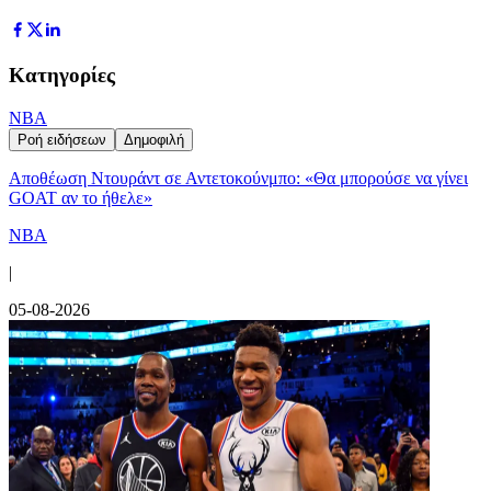
Κατηγορίες
NBA
Ροή ειδήσεων
Δημοφιλή
Αποθέωση Ντουράντ σε Αντετοκούνμπο: «Θα μπορούσε να γίνει
GOAT αν το ήθελε»
NBA
|
05-08-2026