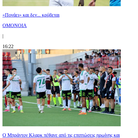
«Πονάει» και δεν... κρύβεται
ΟΜΟΝΟΙΑ
|
16:22
Ο Μπράντον Κλαρκ πέθανε από τις επιπτώσεις ηρωίνης και