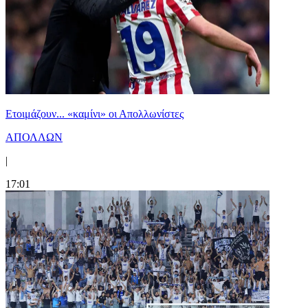
Ετοιμάζουν... «καμίνι» οι Απολλωνίστες
ΑΠΟΛΛΩΝ
|
17:01