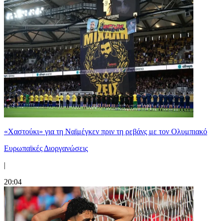
«Χαστούκι» για τη Ναϊμέγκεν πριν τη ρεβάνς με τον Ολυμπιακό
Ευρωπαϊκές Διοργανώσεις
|
20:04