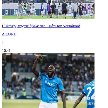
Η Φενερμπαχτσέ έβαλε στο... μάτι τον Λουκάκου!
ΔΙΕΘΝΗ
|
16:41