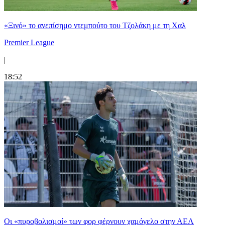
«Ξινό» το ανεπίσημο ντεμπούτο του Τζολάκη με τη Χαλ
Premier League
|
18:52
Οι «πυροβολισμοί» των φορ φέρνουν χαμόγελο στην ΑΕΛ