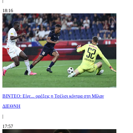
|
18:16
BINTEO: Είχε... ορέξεις η Τσέλσι κόντρα στη Μίλαν
ΔΙΕΘΝΗ
|
17:57