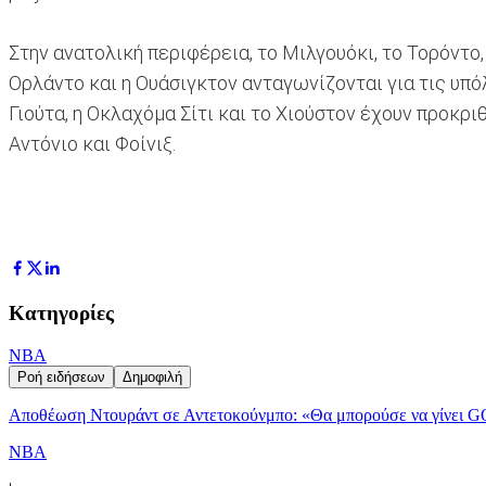
Στην ανατολική περιφέρεια, το Μιλγουόκι, το Τορόντο,
Ορλάντο και η Ουάσιγκτον ανταγωνίζονται για τις υπόλ
Γιούτα, η Οκλαχόμα Σίτι και το Χιούστον έχουν προκρι
Αντόνιο και Φοίνιξ.
Κατηγορίες
NBA
Ροή ειδήσεων
Δημοφιλή
Αποθέωση Ντουράντ σε Αντετοκούνμπο: «Θα μπορούσε να γίνει G
NBA