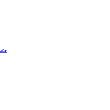
ινάλε