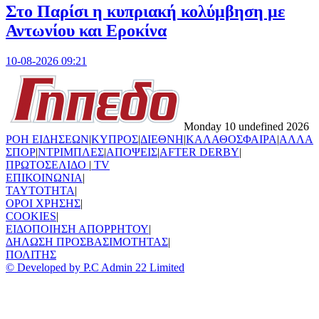
Στο Παρίσι η κυπριακή κολύμβηση με
Αντωνίου και Εροκίνα
10-08-2026 09:21
Monday 10 undefined 2026
ΡΟΗ ΕΙΔΗΣΕΩΝ
|
ΚΥΠΡΟΣ
|
ΔΙΕΘΝΗ
|
ΚΑΛΑΘΟΣΦΑΙΡΑ
|
ΑΛΛΑ
ΣΠΟΡ
|
ΝΤΡΙΜΠΛΕΣ
|
ΑΠΟΨΕΙΣ
|
AFTER DERBY
|
ΠΡΩΤΟΣΕΛΙΔΟ
|
TV
ΕΠΙΚΟΙΝΩΝΙΑ
|
TAYTOTHTA
|
ΟΡΟΙ ΧΡΗΣΗΣ
|
COOKIES
|
ΕΙΔΟΠΟΙΗΣΗ ΑΠΟΡΡΗΤΟΥ
|
ΔΗΛΩΣΗ ΠΡΟΣΒΑΣΙΜΟΤΗΤΑΣ
|
ΠΟΛΙΤΗΣ
© Developed by P.C Admin 22 Limited