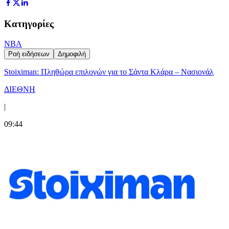
Κατηγορίες
NBA
Ροή ειδήσεων
Δημοφιλή
Stoiximan: Πληθώρα επιλογών για το Σάντα Κλάρα – Νασιονάλ
ΔΙΕΘΝΗ
|
09:44