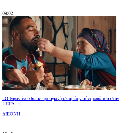
|
09:02
«Ο Ινφαντίνο έδωσε προαγωγή σε πρώην σύντροφό του στην
UEFA...»
ΔΙΕΘΝΗ
|