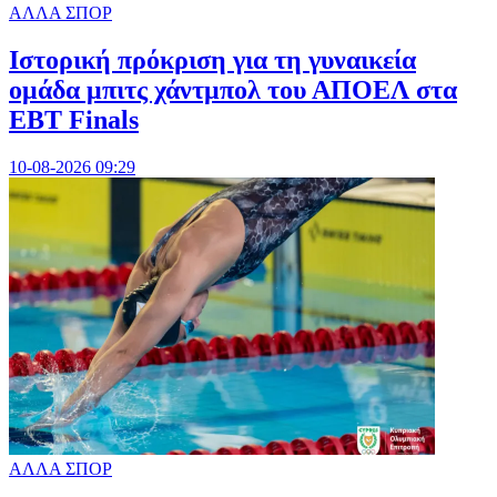
ΑΛΛΑ ΣΠΟΡ
Ιστορική πρόκριση για τη γυναικεία
ομάδα μπιτς χάντμπολ του ΑΠΟΕΛ στα
EBT Finals
10-08-2026 09:29
ΑΛΛΑ ΣΠΟΡ