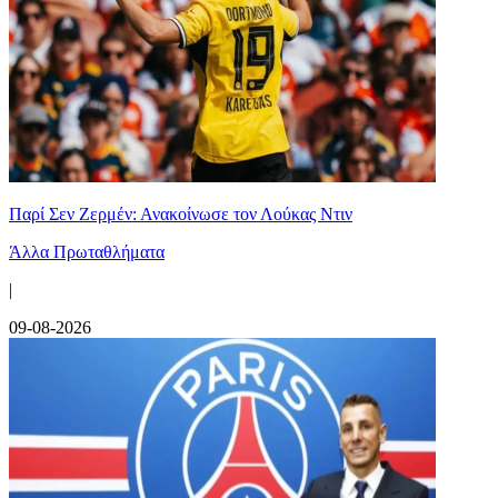
Παρί Σεν Ζερμέν: Ανακοίνωσε τον Λούκας Ντιν
Άλλα Πρωταθλήματα
|
09-08-2026