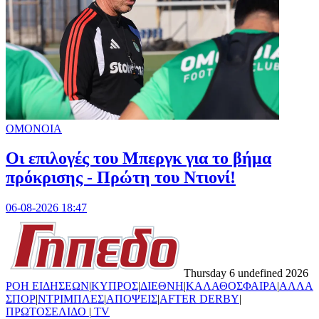
ΟΜΟΝΟΙΑ
Οι επιλογές του Μπεργκ για το βήμα
πρόκρισης - Πρώτη του Ντιονί!
06-08-2026 18:47
Thursday 6 undefined 2026
ΡΟΗ ΕΙΔΗΣΕΩΝ
|
ΚΥΠΡΟΣ
|
ΔΙΕΘΝΗ
|
ΚΑΛΑΘΟΣΦΑΙΡΑ
|
ΑΛΛΑ
ΣΠΟΡ
|
ΝΤΡΙΜΠΛΕΣ
|
ΑΠΟΨΕΙΣ
|
AFTER DERBY
|
ΠΡΩΤΟΣΕΛΙΔΟ
|
TV