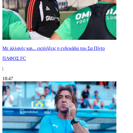
Με αλλαγές και... εκπλήξεις η ενδεκάδα του Σα Πίντο
ΠΑΦΟΣ FC
|
18:47