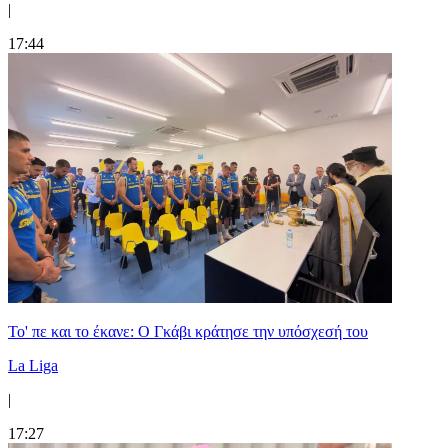
|
17:44
Το' πε και το έκανε: Ο Γκάβι κράτησε την υπόσχεσή του
La Liga
|
17:27