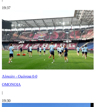
19:37
Λίνκολν - Ομόνοια 0-0
ΟΜΟΝΟΙΑ
|
19:30