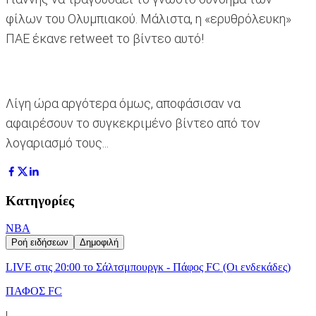
φίλων του Ολυμπιακού. Μάλιστα, η «ερυθρόλευκη»
ΠΑΕ έκανε retweet το βίντεο αυτό!
Λίγη ώρα αργότερα όμως, αποφάσισαν να
αφαιρέσουν το συγκεκριμένο βίντεο από τον
λογαριασμό τους...
Κατηγορίες
NBA
Ροή ειδήσεων
Δημοφιλή
LIVE στις 20:00 το Σάλτσμπουργκ - Πάφος FC (Οι ενδεκάδες)
ΠΑΦΟΣ FC
|