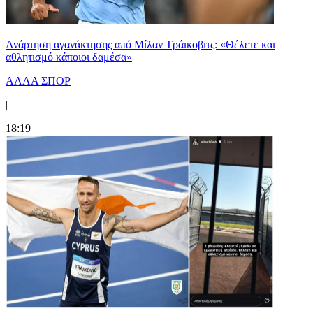
Ανάρτηση αγανάκτησης από Μίλαν Τράικοβιτς: «Θέλετε και
αθλητισμό κάποιοι δαμέσα»
ΑΛΛΑ ΣΠΟΡ
|
18:19