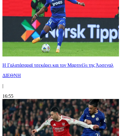
H Γαλατάσαραϊ τσεκάρει και τον Μαρτινέλι της Άρσεναλ
ΔΙΕΘΝΗ
|
16:55