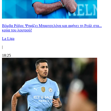
Βόμβα Ρόδρι: Ψηφίζει Μπαρτσελόνα και αφήνει τη Ρεάλ στα...
κρύα του λουτρού!
La Liga
|
18:25