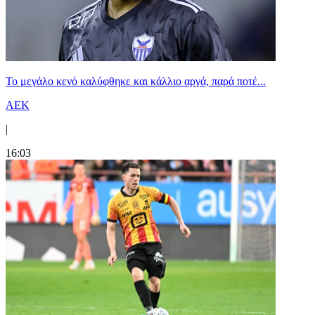
Το μεγάλο κενό καλύφθηκε και κάλλιο αργά, παρά ποτέ...
ΑΕΚ
|
16:03