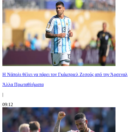
Η Νάπολι θέλει να πάρει τον Γκάμπριελ Ζεσούς από την Άρσεναλ
Άλλα Πρωταθλήματα
|
09:12