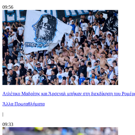
09:56
Ατλέτικο Μαδρίτης και Άρσεναλ μπήκαν στη διεκδίκηση του Ρομέρ
Άλλα Πρωταθλήματα
|
09:33