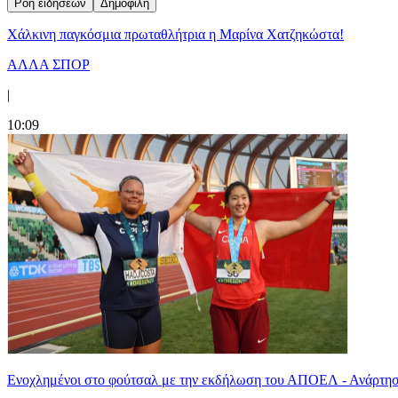
Ροή ειδήσεων
Δημοφιλή
Χάλκινη παγκόσμια πρωταθλήτρια η Μαρίνα Χατζηκώστα!
ΑΛΛΑ ΣΠΟΡ
|
10:09
Ενοχλημένοι στο φούτσαλ με την εκδήλωση του ΑΠΟΕΛ - Ανάρτησ