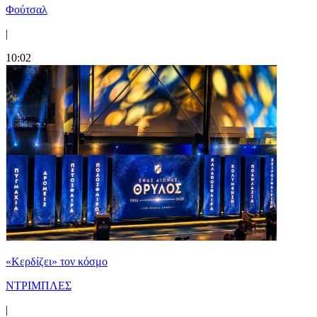
Φούτσαλ
|
10:02
«Κερδίζει» τον κόσμο
ΝΤΡΙΜΠΛΕΣ
|