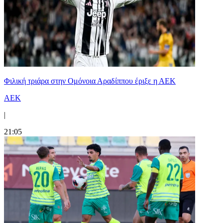
Φιλική τριάρα στην Ομόνοια Αραδίππου έριξε η ΑΕΚ
ΑΕΚ
|
21:05