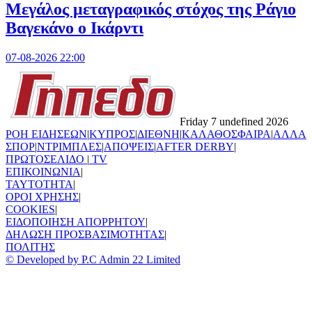
Μεγάλος μεταγραφικός στόχος της Ράγιο
Βαγεκάνο ο Ικάρντι
07-08-2026 22:00
Friday 7 undefined 2026
ΡΟΗ ΕΙΔΗΣΕΩΝ
|
ΚΥΠΡΟΣ
|
ΔΙΕΘΝΗ
|
ΚΑΛΑΘΟΣΦΑΙΡΑ
|
ΑΛΛΑ
ΣΠΟΡ
|
ΝΤΡΙΜΠΛΕΣ
|
ΑΠΟΨΕΙΣ
|
AFTER DERBY
|
ΠΡΩΤΟΣΕΛΙΔΟ
|
TV
ΕΠΙΚΟΙΝΩΝΙΑ
|
TAYTOTHTA
|
ΟΡΟΙ ΧΡΗΣΗΣ
|
COOKIES
|
ΕΙΔΟΠΟΙΗΣΗ ΑΠΟΡΡΗΤΟΥ
|
ΔΗΛΩΣΗ ΠΡΟΣΒΑΣΙΜΟΤΗΤΑΣ
|
ΠΟΛΙΤΗΣ
© Developed by P.C Admin 22 Limited