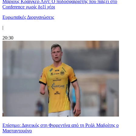
Μάριους Κράιγκερ Λιντ: Ο ποδοσφαιριστής που παίζει στο
Conference χωρίς δεξί χέρι
Ευρωπαϊκές Διοργανώσεις
|
20:30
Επίσημο: Δανεικός στη Φιορεντίνα από τη Ρεάλ Μαδρίτης ο
Μασταντουόνο