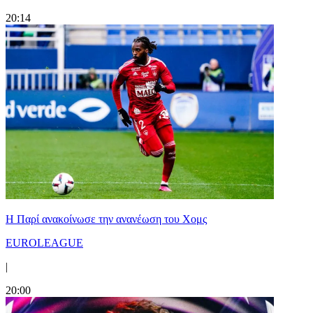
20:14
Η Παρί ανακοίνωσε την ανανέωση του Χομς
EUROLEAGUE
|
20:00