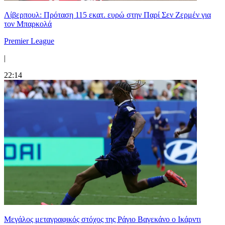
Λίβερπουλ: Πρόταση 115 εκατ. ευρώ στην Παρί Σεν Ζερμέν για
τον Μπαρκολά
Premier League
|
22:14
Μεγάλος μεταγραφικός στόχος της Ράγιο Βαγεκάνο ο Ικάρντι