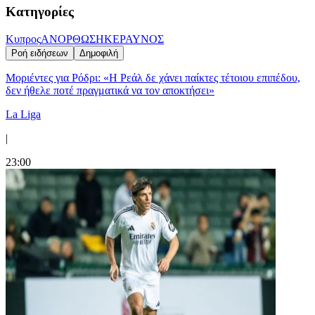
Κατηγορίες
Κυπρος
ΑΝΟΡΘΩΣΗ
ΚΕΡΑΥΝΟΣ
Ροή ειδήσεων
Δημοφιλή
Μοριέντες για Ρόδρι: «Η Ρεάλ δε χάνει παίκτες τέτοιου επιπέδου,
δεν ήθελε ποτέ πραγματικά να τον αποκτήσει»
La Liga
|
23:00