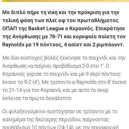
Με διπλό πήρε τη νίκη και την πρόκριση για την
τελική φάση των πλεϊ οφ του πρωταθλήματος
ΟΠΑΠ της Basket League ο Κεραυνός. Επικράτησε
της Ανόρθωσης με 78-71 και κορυφαίο παίκτη τον
Raynolds με 19 πόντους, 4 ασίστ και 2 ριμπάουντ.
Με δύο εύστοχες βολές ξεκίνησε το παιχνίδι και την
Ανόρθωση να παίρνει προβάδισμα 2-0 στο 1’. Ο
Κεραυνός γύρισε το παιχνίδι και με 9 σερί πόντους
έκανε το 9-2 (4’). Με τρίποντο ο Raynolds στο 8’ έκανε
το 21-14 για τον Κεραυνό, και με αυτό το σκορ
έκλεισε το πρώτο δεκάλεπτο.
Οι φιλοξενούμενοι ευστόχησαν σε τρίποντο με το
καλημέρα της δεύτερης περιόδου, παίρνοντας
προβάδισμα 10 πόντων (24-14), με την προσφυγική