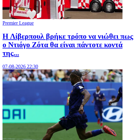
Premier League
Η Λίβερπουλ βρήκε τρόπο να νιώθει πως
ο Ντιόγο Ζότα θα είναι πάντοτε κοντά
της...
07-08-2026 22:30