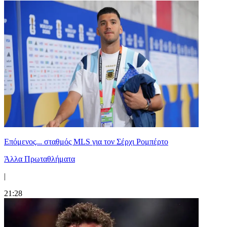
Επόμενος... σταθμός MLS για τον Σέρχι Ρομπέρτο
Άλλα Πρωταθλήματα
|
21:28