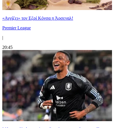
«Αγγίζει» τον Εζρί Κόνσα η Άρσεναλ!
Premier League
|
20:45