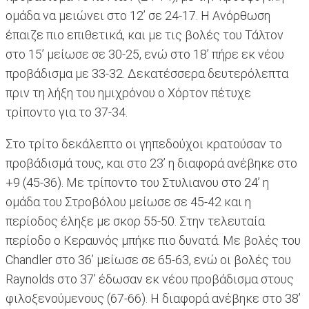
ομάδα να μειώνει στο 12’ σε 24-17. Η Ανόρθωση
έπαιζε πιο επιθετικά, και με τις βολές του Τάλτον
στο 15’ μείωσε σε 30-25, ενώ στο 18’ πήρε εκ νέου
προβάδισμα με 33-32. Δεκατέσσερα δευτερόλεπτα
πριν τη λήξη του ημιχρόνου ο Χόρτον πέτυχε
τρίποντο για το 37-34.
Στο τρίτο δεκάλεπτο οι γηπεδούχοι κρατούσαν το
προβάδισμά τους, και στο 23’ η διαφορά ανέβηκε στο
+9 (45-36). Με τρίποντο του Στυλιανου στο 24’ η
ομάδα του Στροβόλου μείωσε σε 45-42 και η
περίοδος έληξε με σκορ 55-50. Στην τελευταία
περίοδο ο Κεραυνός μπήκε πιο δυνατά. Με βολές του
Chandler στο 36’ μείωσε σε 65-63, ενώ οι βολές του
Raynolds στο 37’ έδωσαν εκ νέου προβάδισμα στους
φιλοξενούμενους (67-66). Η διαφορά ανέβηκε στο 38’