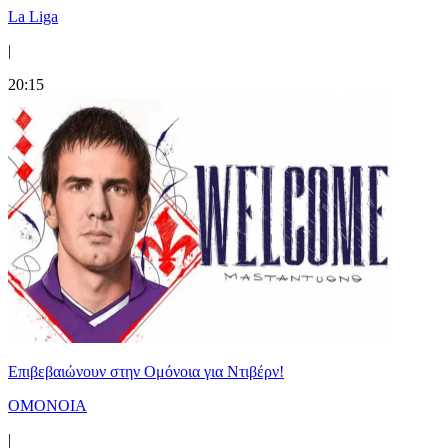
La Liga
|
20:15
Επιβεβαιώνουν στην Ομόνοια για Ντιβέρν!
ΟΜΟΝΟΙΑ
|