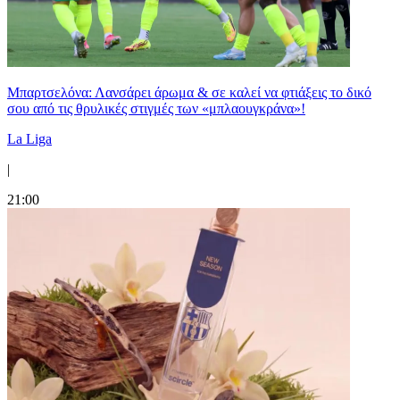
Μπαρτσελόνα: Λανσάρει άρωμα & σε καλεί να φτιάξεις το δικό
σου από τις θρυλικές στιγμές των «μπλαουγκράνα»!
La Liga
|
21:00