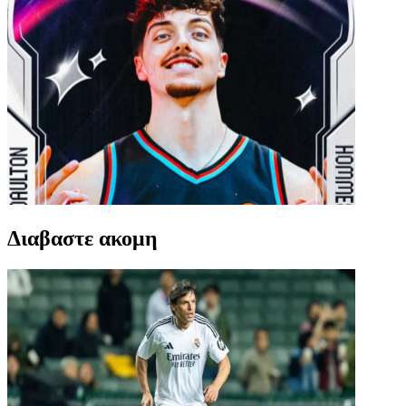
Διαβαστε ακομη