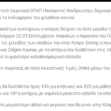
τινό τουρνουά ΟΠΑΠ «Νεόφυτος Χανδριώτης», δημιουργ
 το ενδιαφέρον του φίλαθλου κοινού.
κέτων εισιτηρίων, ο κόσμος δείχνει το πολύ μεγάλο το
ιήμερο 22-23 Σεπτεμβρίου. Ασφαλώς η παρουσία του Ολ
α τις χιλιάδες των οπαδών του στην Κύπρο. Επίσης η π
de και Zalgiris Kaunas, με τα αστέρια που διαθέτουν στι
πό το ψηλότερο καλαθοσφαιρικό επίπεδο.
 τουρνουά, σε πολύ ελκυστικές τιμές, Online μέσω του
θα διατίθεται προς €35 για ενήλικες και €25 για μαθητέ
ν και VIP εισιτήρια, με καρέκλα μέσα στο γήπεδο τα οπο
 το μεγαλύτερο αθλητικό γεγονός που θα γίνει στην Κύπ