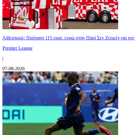
Λίβερπουλ: Πρόταση 115 εκατ. ευρώ στην Παρί Σεν Ζερμέν για το
Premier League
|
07-08-2026