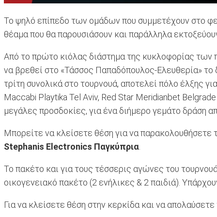
Το ψηλό επίπεδο των ομάδων που συμμετέχουν στο φε
θέαμα που θα παρουσιάσουν και παράλληλα εκτοξεύουν
Από το πρώτο κιόλας διάστημα της κυκλοφορίας των πα
να βρεθεί στο «Τάσσος Παπαδόπουλος-Ελευθερία» το δ
τρίτη συνολικά στο τουρνουά, αποτελεί πόλο έλξης γι
Maccabi Playtika Tel Aviv, Red Star Meridianbet Belgra
μεγάλες προσδοκίες, για ένα διήμερο γεμάτο δράση α
Μπορείτε να κλείσετε θέση για να παρακολουθήσετε το
Stephanis
Electronics
Παγκύπρια
.
Το πακέτο και για τους τέσσερις αγώνες του τουρνουά, 
οικογενειακό πακέτο (2 ενήλικες & 2 παιδιά). Υπάρχου
Για να κλείσετε θέση στην κερκίδα και να απολαύσετε