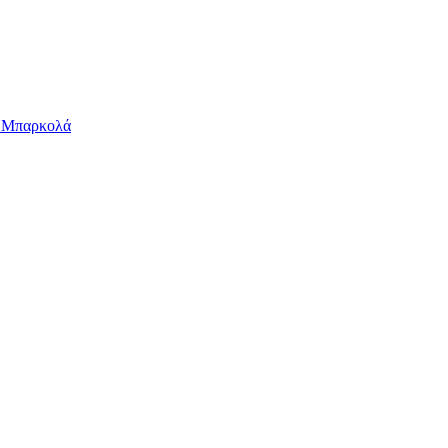
ν Μπαρκολά