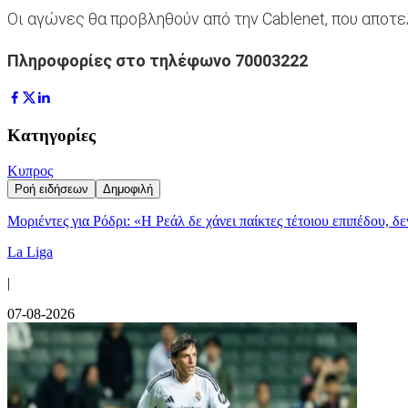
Οι αγώνες θα προβληθούν από την Cablenet, που αποτ
Πληροφορίες στο τηλέφωνο 70003222
Κατηγορίες
Κυπρος
Ροή ειδήσεων
Δημοφιλή
Μοριέντες για Ρόδρι: «Η Ρεάλ δε χάνει παίκτες τέτοιου επιπέδου, δ
La Liga
|
07-08-2026