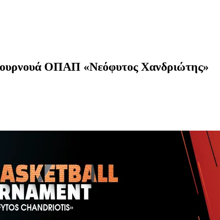
ου τουρνουά ΟΠΑΠ «Νεόφυτος Χανδριώτης»