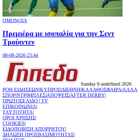
ΟΜΟΝΟΙΑ
Πρεμιέρα με ισοπαλία για την Σεντ
Τρούιντεν
08-08-2026 23:44
Sunday 9 undefined 2026
ΡΟΗ ΕΙΔΗΣΕΩΝ
|
ΚΥΠΡΟΣ
|
ΔΙΕΘΝΗ
|
ΚΑΛΑΘΟΣΦΑΙΡΑ
|
ΑΛΛΑ
ΣΠΟΡ
|
ΝΤΡΙΜΠΛΕΣ
|
ΑΠΟΨΕΙΣ
|
AFTER DERBY
|
ΠΡΩΤΟΣΕΛΙΔΟ
|
TV
ΕΠΙΚΟΙΝΩΝΙΑ
|
TAYTOTHTA
|
ΟΡΟΙ ΧΡΗΣΗΣ
|
COOKIES
|
ΕΙΔΟΠΟΙΗΣΗ ΑΠΟΡΡΗΤΟΥ
|
ΔΗΛΩΣΗ ΠΡΟΣΒΑΣΙΜΟΤΗΤΑΣ
|