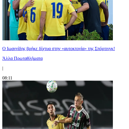
Ο Ιωαννίδης βρήκε δίχτυα στην «αυτοκτονία» της Σπόρτινγκ!
Άλλα Πρωταθλήματα
|
08:11