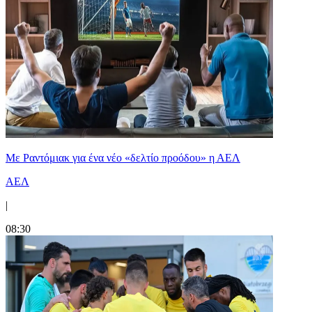
Με Ραντόμιακ για ένα νέο «δελτίο προόδου» η ΑΕΛ
ΑΕΛ
|
08:30