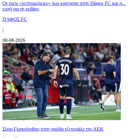
Οι τρεις «λεπτομέρειες» που κόστισαν στην Πάφος FC και η...
ευχή για τη ρεβάνς
ΠΑΦΟΣ FC
|
08-08-2026
Σόου Γκατσίνοβιτς στην πρόβα τζενεράλε της ΑΕΚ