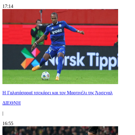
17:14
H Γαλατάσαραϊ τσεκάρει και τον Μαρτινέλι της Άρσεναλ
ΔΙΕΘΝΗ
|
16:55