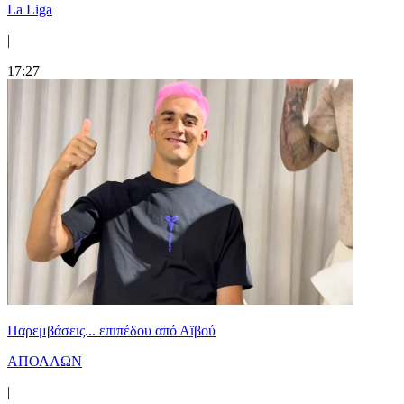
La Liga
|
17:27
Παρεμβάσεις... επιπέδου από Αϊβού
ΑΠΟΛΛΩΝ
|