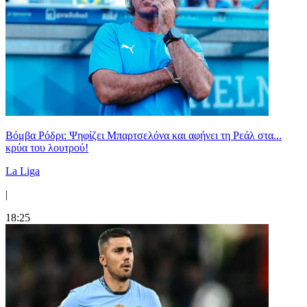
Βόμβα Ρόδρι: Ψηφίζει Μπαρτσελόνα και αφήνει τη Ρεάλ στα...
κρύα του λουτρού!
La Liga
|
18:25