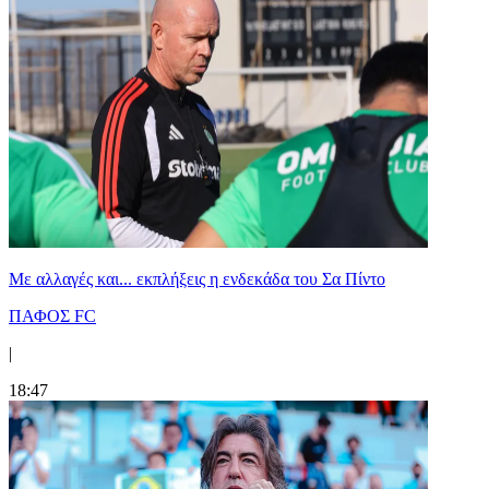
Με αλλαγές και... εκπλήξεις η ενδεκάδα του Σα Πίντο
ΠΑΦΟΣ FC
|
18:47