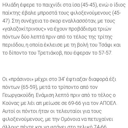
Ηλιάδη έφερε το παιχνίδι στα ίσα (45-45), ενώ ο ίδιος
παίκτης έβαλε μπροστά τους φιλοξενούμενους (45-
47). Στη συνέχεια το σκορ εναλλασσόταν, με τους
«γαλαζοκίτρινους» να έχουν προβάδισμα τριών
πόντων δύο λεπτά πριν από το τέλος της τρίτης
περιόδου, η οποία έκλεισε με τη βολή του Τσάφι και
το δίποντο του Τρετιάκοβ, που έφεραν το 57-57.
Οι «πράσινοι» μέχρι στο 34' έφτιαξαν διαφορά έξι
πόντων (65-59), μετά το τρίποντο από τον
Γεωργακούδη. Eνάμιση λεπτό πριν από το τέλος ο
Κούνας με λέι απ μείωσε σε 69-66 για τον ΑΠΟΕΛ.
Αυτοί οι πόντοι ήταν οι τελευταίοι για τους
φιλοξενούμενους, με την Ομόνοια να πετυχαίνει
άλλους πέντε και να φτάνει στο τελικό 74-66.