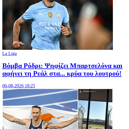
La Liga
Βόμβα Ρόδρι: Ψηφίζει Μπαρτσελόνα και
αφήνει τη Ρεάλ στα... κρύα του λουτρού!
06-08-2026 18:25