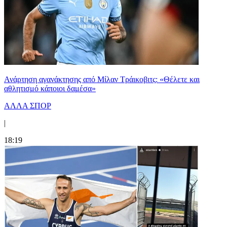
Ανάρτηση αγανάκτησης από Μίλαν Τράικοβιτς: «Θέλετε και
αθλητισμό κάποιοι δαμέσα»
ΑΛΛΑ ΣΠΟΡ
|
18:19