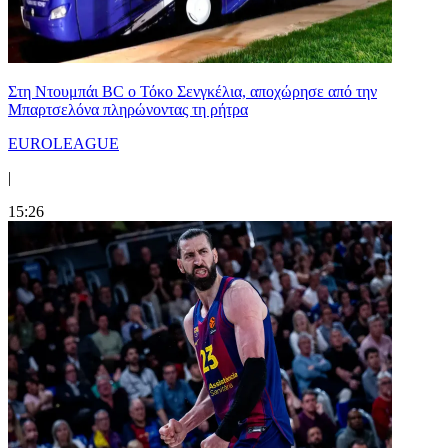
Στη Nτουμπάι BC ο Τόκο Σενγκέλια, αποχώρησε από την
Μπαρτσελόνα πληρώνοντας τη ρήτρα
EUROLEAGUE
|
15:26