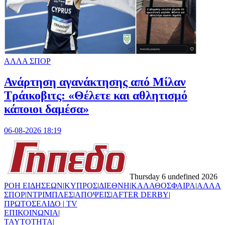
ΑΛΛΑ ΣΠΟΡ
Ανάρτηση αγανάκτησης από Μίλαν
Τράικοβιτς: «Θέλετε και αθλητισμό
κάποιοι δαμέσα»
06-08-2026 18:19
Thursday 6 undefined 2026
ΡΟΗ ΕΙΔΗΣΕΩΝ
|
ΚΥΠΡΟΣ
|
ΔΙΕΘΝΗ
|
ΚΑΛΑΘΟΣΦΑΙΡΑ
|
ΑΛΛΑ
ΣΠΟΡ
|
ΝΤΡΙΜΠΛΕΣ
|
ΑΠΟΨΕΙΣ
|
AFTER DERBY
|
ΠΡΩΤΟΣΕΛΙΔΟ
|
TV
ΕΠΙΚΟΙΝΩΝΙΑ
|
TAYTOTHTA
|