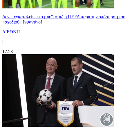
Δεν... εγκαταλείπει το μποϊκοτάζ η UEFA παρά την απόσυρση του
«σχεδιού» Ινφαντίνο!
ΔΙΕΘΝΗ
|
17:58