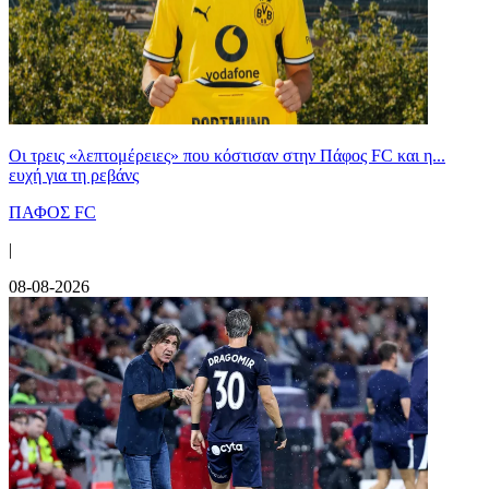
Οι τρεις «λεπτομέρειες» που κόστισαν στην Πάφος FC και η...
ευχή για τη ρεβάνς
ΠΑΦΟΣ FC
|
08-08-2026