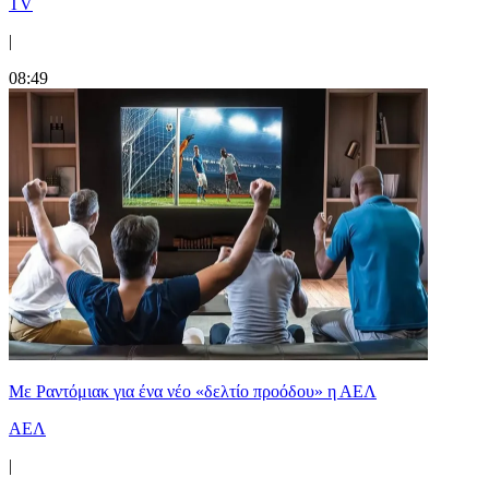
TV
|
08:49
Με Ραντόμιακ για ένα νέο «δελτίο προόδου» η ΑΕΛ
ΑΕΛ
|