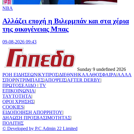
NBA
Aλλάζει εποχή η Βιλερμπάν και στα χέρια
της οικογένειας Μπας
09-08-2026 09:43
Sunday 9 undefined 2026
ΡΟΗ ΕΙΔΗΣΕΩΝ
|
ΚΥΠΡΟΣ
|
ΔΙΕΘΝΗ
|
ΚΑΛΑΘΟΣΦΑΙΡΑ
|
ΑΛΛΑ
ΣΠΟΡ
|
ΝΤΡΙΜΠΛΕΣ
|
ΑΠΟΨΕΙΣ
|
AFTER DERBY
|
ΠΡΩΤΟΣΕΛΙΔΟ
|
TV
ΕΠΙΚΟΙΝΩΝΙΑ
|
TAYTOTHTA
|
ΟΡΟΙ ΧΡΗΣΗΣ
|
COOKIES
|
ΕΙΔΟΠΟΙΗΣΗ ΑΠΟΡΡΗΤΟΥ
|
ΔΗΛΩΣΗ ΠΡΟΣΒΑΣΙΜΟΤΗΤΑΣ
|
ΠΟΛΙΤΗΣ
© Developed by P.C Admin 22 Limited