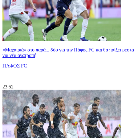
«Μαχαιριά» στο παρά... δύο για την Πάφος FC και θα παίξει ρέστα
για νέα ανατροπή
ΠΑΦΟΣ FC
|
23:52