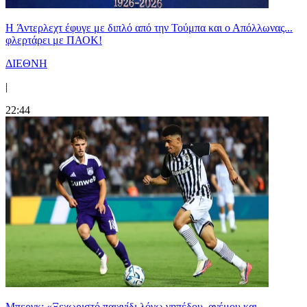
H Άντερλεχτ έφυγε με διπλό από την Τούμπα και ο Απόλλωνας...
φλερτάρει με ΠΑΟΚ!
ΔΙΕΘΝΗ
|
22:44
Μπεργκ: «Ξεχωριστό παιχνίδι λόγω γηπέδου, ανέμου και