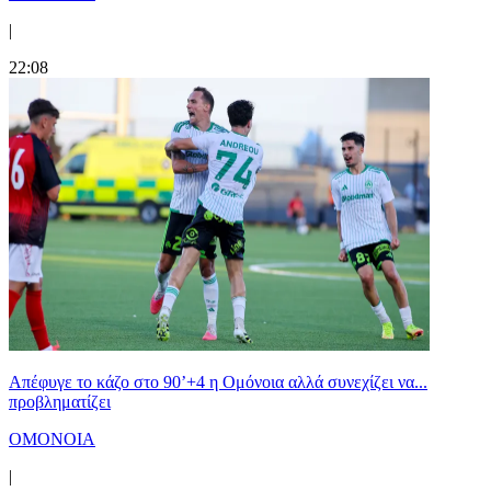
|
22:08
Απέφυγε το κάζο στο 90’+4 η Ομόνοια αλλά συνεχίζει να...
προβληματίζει
ΟΜΟΝΟΙΑ
|