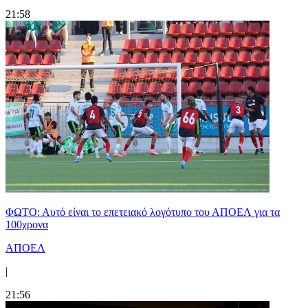
21:58
ΦΩΤΟ: Αυτό είναι το επετειακό λογότυπο του ΑΠΟΕΛ για τα
100χρονα
ΑΠΟΕΛ
|
21:56