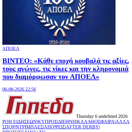
ΑΠΟΕΛ
ΒΙΝΤΕΟ: «Κάθε εποχή κουβαλά τις αξίες,
τους αγώνες, τις νίκες και την κληρονομιά
που διαμόρφωσαν τον ΑΠΟΕΛ»
06-08-2026 22:56
Thursday 6 undefined 2026
ΡΟΗ ΕΙΔΗΣΕΩΝ
|
ΚΥΠΡΟΣ
|
ΔΙΕΘΝΗ
|
ΚΑΛΑΘΟΣΦΑΙΡΑ
|
ΑΛΛΑ
ΣΠΟΡ
|
ΝΤΡΙΜΠΛΕΣ
|
ΑΠΟΨΕΙΣ
|
AFTER DERBY
|