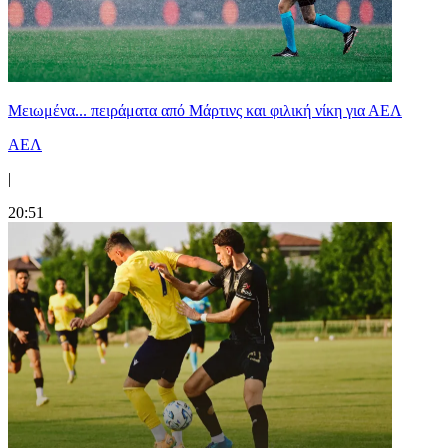
Μειωμένα... πειράματα από Μάρτινς και φιλική νίκη για ΑΕΛ
ΑΕΛ
|
20:51