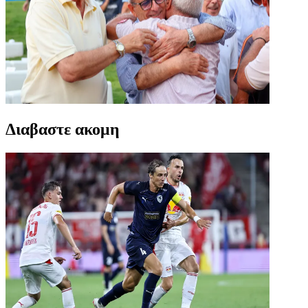
Διαβαστε ακομη