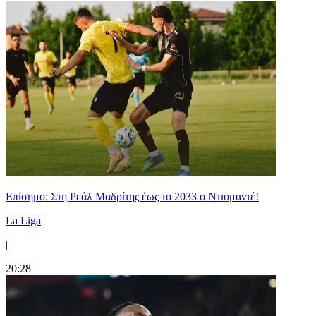
Επίσημο: Στη Ρεάλ Μαδρίτης έως το 2033 ο Ντιομαντέ!
La Liga
|
20:28