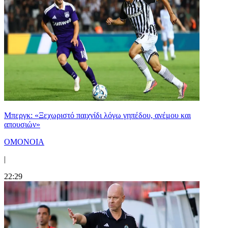
Μπεργκ: «Ξεχωριστό παιχνίδι λόγω γηπέδου, ανέμου και
απουσιών»
ΟΜΟΝΟΙΑ
|
22:29