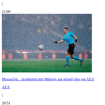
|
21:09
Μειωμένα... πειράματα από Μάρτινς και φιλική νίκη για ΑΕΛ
ΑΕΛ
|
20:51