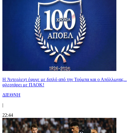
H Άντερλεχτ έφυγε με διπλό από την Τούμπα και ο Απόλλωνας...
φλερτάρει με ΠΑΟΚ!
ΔΙΕΘΝΗ
|
22:44