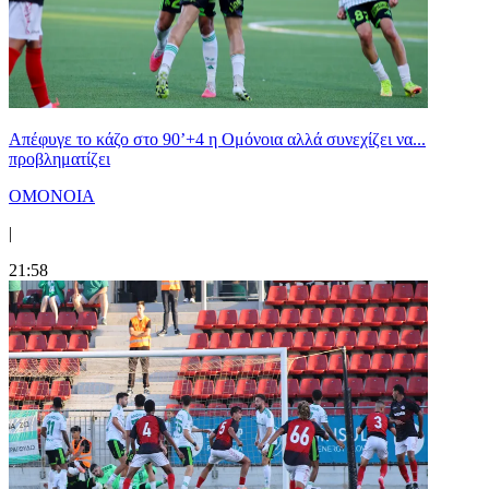
Απέφυγε το κάζο στο 90’+4 η Ομόνοια αλλά συνεχίζει να...
προβληματίζει
ΟΜΟΝΟΙΑ
|
21:58