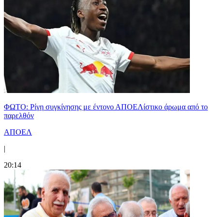
ΦΩΤΟ: Ρίγη συγκίνησης με έντονο ΑΠΟΕΛίστικο άρωμα από το
παρελθόν
ΑΠΟΕΛ
|
20:14