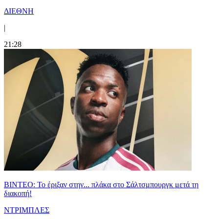
ΔΙΕΘΝΗ
|
21:28
ΒΙΝΤΕΟ: Το έριξαν στην... πλάκα στο Σάλτσμπουργκ μετά τη
διακοπή!
ΝΤΡΙΜΠΛΕΣ