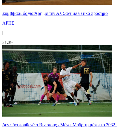
Συμβιβασμός για Άρη με την Αλ Σαντ με θετικό πρόσημο
ΑΡΗΣ
|
21:39
Δεν πάει πουθενά ο Βινίσιους - Μένει Μαδρίτη μέχρι το 2032!