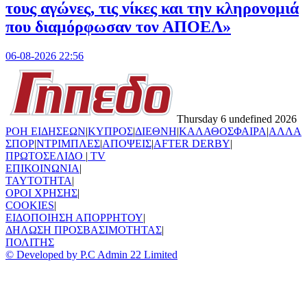
τους αγώνες, τις νίκες και την κληρονομιά
που διαμόρφωσαν τον ΑΠΟΕΛ»
06-08-2026 22:56
Thursday 6 undefined 2026
ΡΟΗ ΕΙΔΗΣΕΩΝ
|
ΚΥΠΡΟΣ
|
ΔΙΕΘΝΗ
|
ΚΑΛΑΘΟΣΦΑΙΡΑ
|
ΑΛΛΑ
ΣΠΟΡ
|
ΝΤΡΙΜΠΛΕΣ
|
ΑΠΟΨΕΙΣ
|
AFTER DERBY
|
ΠΡΩΤΟΣΕΛΙΔΟ
|
TV
ΕΠΙΚΟΙΝΩΝΙΑ
|
TAYTOTHTA
|
ΟΡΟΙ ΧΡΗΣΗΣ
|
COOKIES
|
ΕΙΔΟΠΟΙΗΣΗ ΑΠΟΡΡΗΤΟΥ
|
ΔΗΛΩΣΗ ΠΡΟΣΒΑΣΙΜΟΤΗΤΑΣ
|
ΠΟΛΙΤΗΣ
© Developed by P.C Admin 22 Limited