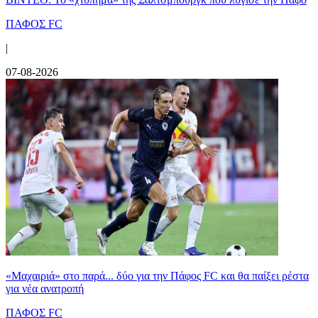
ΠΑΦΟΣ FC
|
07-08-2026
«Μαχαιριά» στο παρά... δύο για την Πάφος FC και θα παίξει ρέστα
για νέα ανατροπή
ΠΑΦΟΣ FC