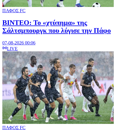
ΠΑΦΟΣ FC
ΒΙΝΤΕΟ: Το «χτύπημα» της
Σάλτσμπουργκ που λύγισε την Πάφο
07-08-2026 00:06
LIVE
ΠΑΦΟΣ FC