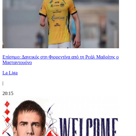
Επίσημο: Δανεικός στη Φιορεντίνα από τη Ρεάλ Μαδρίτης ο
Μασταντουόνο
La Liga
|
20:15