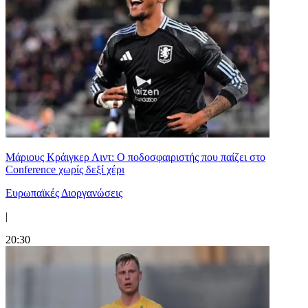
Μάριους Κράιγκερ Λιντ: Ο ποδοσφαιριστής που παίζει στο
Conference χωρίς δεξί χέρι
Ευρωπαϊκές Διοργανώσεις
|
20:30