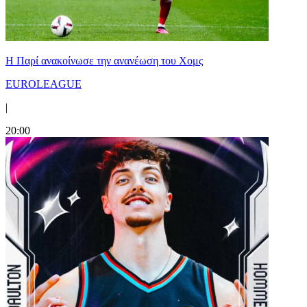
Η Παρί ανακοίνωσε την ανανέωση του Χομς
EUROLEAGUE
|
20:00