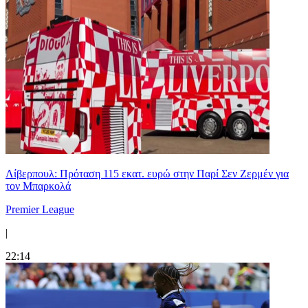
Λίβερπουλ: Πρόταση 115 εκατ. ευρώ στην Παρί Σεν Ζερμέν για
τον Μπαρκολά
Premier League
|
22:14