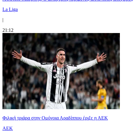
La Liga
|
21:12
Φιλική τριάρα στην Ομόνοια Αραδίππου έριξε η ΑΕΚ
ΑΕΚ