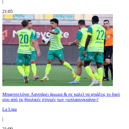
|
21:05
Μπαρτσελόνα: Λανσάρει άρωμα & σε καλεί να φτιάξεις το δικό
σου από τις θρυλικές στιγμές των «μπλαουγκράνα»!
La Liga
|
21:00