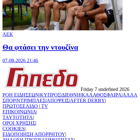
ΑΕΚ
Θα φτάσει την ντουζίνα
07-08-2026 21:46
Friday 7 undefined 2026
ΡΟΗ ΕΙΔΗΣΕΩΝ
|
ΚΥΠΡΟΣ
|
ΔΙΕΘΝΗ
|
ΚΑΛΑΘΟΣΦΑΙΡΑ
|
ΑΛΛΑ
ΣΠΟΡ
|
ΝΤΡΙΜΠΛΕΣ
|
ΑΠΟΨΕΙΣ
|
AFTER DERBY
|
ΠΡΩΤΟΣΕΛΙΔΟ
|
TV
ΕΠΙΚΟΙΝΩΝΙΑ
|
TAYTOTHTA
|
ΟΡΟΙ ΧΡΗΣΗΣ
|
COOKIES
|
ΕΙΔΟΠΟΙΗΣΗ ΑΠΟΡΡΗΤΟΥ
|
ΔΗΛΩΣΗ ΠΡΟΣΒΑΣΙΜΟΤΗΤΑΣ
|