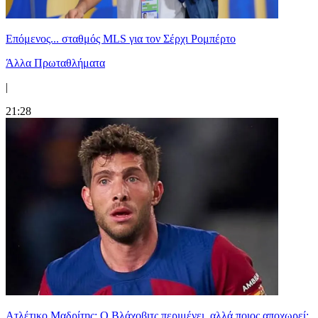
Επόμενος... σταθμός MLS για τον Σέρχι Ρομπέρτο
Άλλα Πρωταθλήματα
|
21:28
Ατλέτικο Μαδρίτης: Ο Βλάχοβιτς περιμένει, αλλά ποιος αποχωρεί;