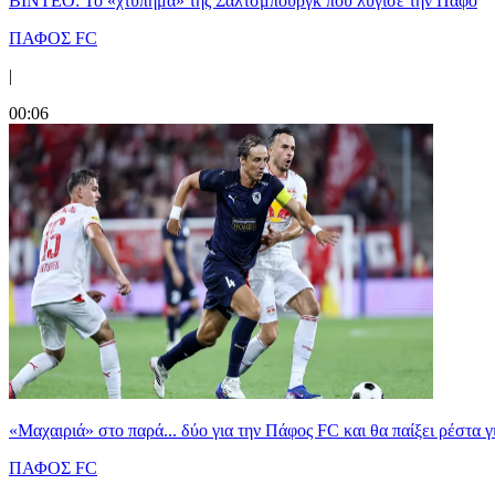
ΒΙΝΤΕΟ: Το «χτύπημα» της Σάλτσμπουργκ που λύγισε την Πάφο
ΠΑΦΟΣ FC
|
00:06
«Μαχαιριά» στο παρά... δύο για την Πάφος FC και θα παίξει ρέστα γ
ΠΑΦΟΣ FC