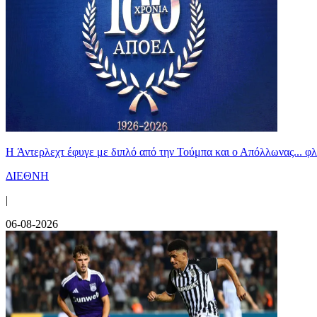
H Άντερλεχτ έφυγε με διπλό από την Τούμπα και ο Απόλλωνας... 
ΔΙΕΘΝΗ
|
06-08-2026