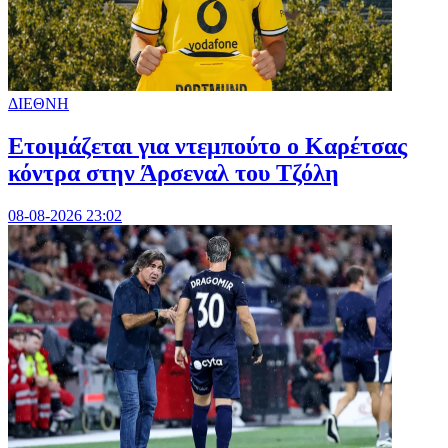
ΔΙΕΘΝΗ
Ετοιμάζεται για ντεμπούτο ο Καρέτσας
κόντρα στην Άρσεναλ του Τζόλη
08-08-2026 23:02