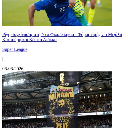
Ρίγη συγκίνησης στη Νέα Φιλαδέλφεια - Φόρος τιμής για Μιχάλη
Κατσούρη και Κώστα Λιάκκα
Super League
|
08-08-2026