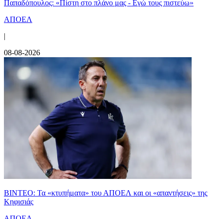
Παπαδόπουλος: «Πίστη στο πλάνο μας - Εγώ τους πιστεύω»
ΑΠΟΕΛ
|
08-08-2026
ΒΙΝΤΕΟ: Τα «κτυπήματα» του ΑΠΟΕΛ και οι «απαντήσεις» της
Κηφισιάς
ΑΠΟΕΛ