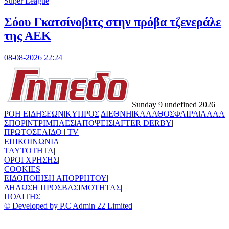
Super League
Σόου Γκατσίνοβιτς στην πρόβα τζενεράλε
της ΑΕΚ
08-08-2026 22:24
Sunday 9 undefined 2026
ΡΟΗ ΕΙΔΗΣΕΩΝ
|
ΚΥΠΡΟΣ
|
ΔΙΕΘΝΗ
|
ΚΑΛΑΘΟΣΦΑΙΡΑ
|
ΑΛΛΑ
ΣΠΟΡ
|
ΝΤΡΙΜΠΛΕΣ
|
ΑΠΟΨΕΙΣ
|
AFTER DERBY
|
ΠΡΩΤΟΣΕΛΙΔΟ
|
TV
ΕΠΙΚΟΙΝΩΝΙΑ
|
TAYTOTHTA
|
ΟΡΟΙ ΧΡΗΣΗΣ
|
COOKIES
|
ΕΙΔΟΠΟΙΗΣΗ ΑΠΟΡΡΗΤΟΥ
|
ΔΗΛΩΣΗ ΠΡΟΣΒΑΣΙΜΟΤΗΤΑΣ
|
ΠΟΛΙΤΗΣ
© Developed by P.C Admin 22 Limited