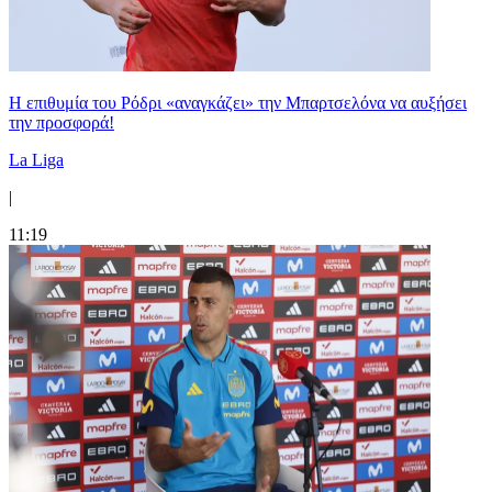
Η επιθυμία του Ρόδρι «αναγκάζει» την Μπαρτσελόνα να αυξήσει
την προσφορά!
La Liga
|
11:19