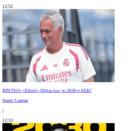
12:52
ΒΙΝΤΕΟ: «Έδεσε» Πήλιο έως το 2030 η ΑΕΚ!
Super League
|
12:33