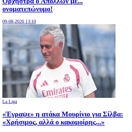
Ορχήστρα o Aπόλλων με...
ονοματεπώνυμο!
09-08-2026 13:10
La Liga
«Έγραψε» η ατάκα Μουρίνιο για Σίλβα:
«Χρήσιμος, αλλά ο κακομοίρης...»