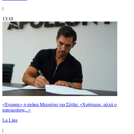
|
13:10
«Έγραψε» η ατάκα Μουρίνιο για Σίλβα: «Χρήσιμος, αλλά ο
κακομοίρης...»
La Liga
|