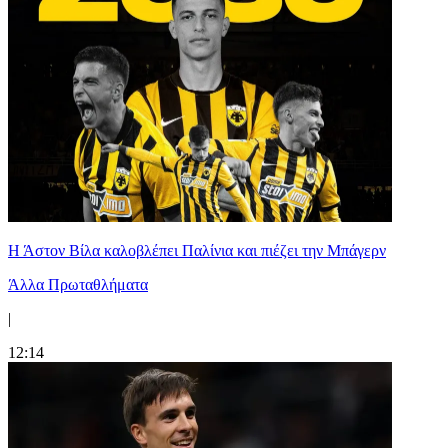
Η Άστον Βίλα καλοβλέπει Παλίνια και πιέζει την Μπάγερν
Άλλα Πρωταθλήματα
|
12:14