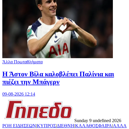
Άλλα Πρωταθλήματα
Η Άστον Βίλα καλοβλέπει Παλίνια και
πιέζει την Μπάγερν
09-08-2026 12:14
Sunday 9 undefined 2026
ΡΟΗ ΕΙΔΗΣΕΩΝ
|
ΚΥΠΡΟΣ
|
ΔΙΕΘΝΗ
|
ΚΑΛΑΘΟΣΦΑΙΡΑ
|
ΑΛΛΑ