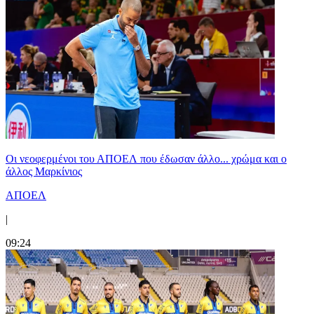
Οι νεοφερμένοι του ΑΠΟΕΛ που έδωσαν άλλο... χρώμα και ο
άλλος Μαρκίνιος
ΑΠΟΕΛ
|
09:24