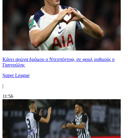
Kάνει αγώνα δρόμου ο Ντεσπόντοφ, σε φουλ ρυθμούς ο
Γιαννούλης
Super League
|
11:56