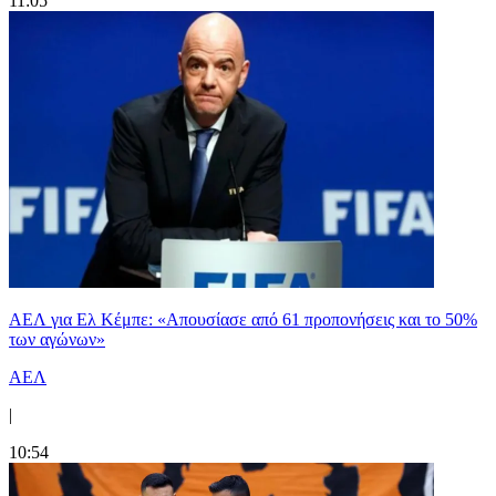
11:05
ΑΕΛ για Ελ Κέμπε: «Απουσίασε από 61 προπονήσεις και το 50%
των αγώνων»
ΑΕΛ
|
10:54