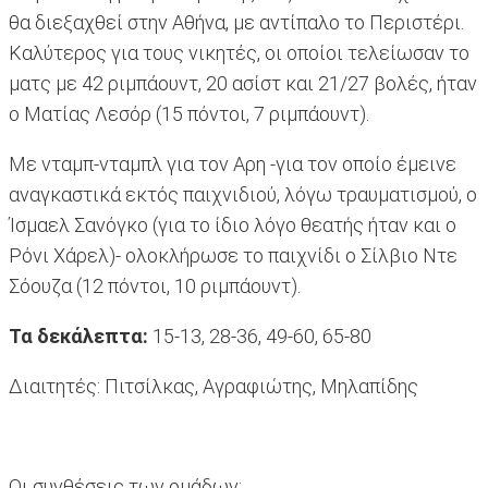
θα διεξαχθεί στην Αθήνα, με αντίπαλο το Περιστέρι.
Καλύτερος για τους νικητές, οι οποίοι τελείωσαν το
ματς με 42 ριμπάουντ, 20 ασίστ και 21/27 βολές, ήταν
ο Ματίας Λεσόρ (15 πόντοι, 7 ριμπάουντ).
Με νταμπ-νταμπλ για τον Αρη -για τον οποίο έμεινε
αναγκαστικά εκτός παιχνιδιού, λόγω τραυματισμού, ο
Ίσμαελ Σανόγκο (για το ίδιο λόγο θεατής ήταν και ο
Ρόνι Χάρελ)- ολοκλήρωσε το παιχνίδι ο Σίλβιο Ντε
Σόουζα (12 πόντοι, 10 ριμπάουντ).
Τα δεκάλεπτα:
15-13, 28-36, 49-60, 65-80
Διαιτητές: Πιτσίλκας, Αγραφιώτης, Μηλαπίδης
Οι συνθέσεις των ομάδων: