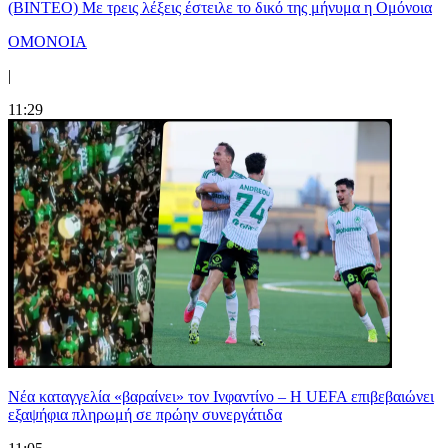
(ΒΙΝΤΕΟ) Με τρεις λέξεις έστειλε το δικό της μήνυμα η Ομόνοια
ΟΜΟΝΟΙΑ
|
11:29
Νέα καταγγελία «βαραίνει» τον Ινφαντίνο – Η UEFA επιβεβαιώνει
εξαψήφια πληρωμή σε πρώην συνεργάτιδα