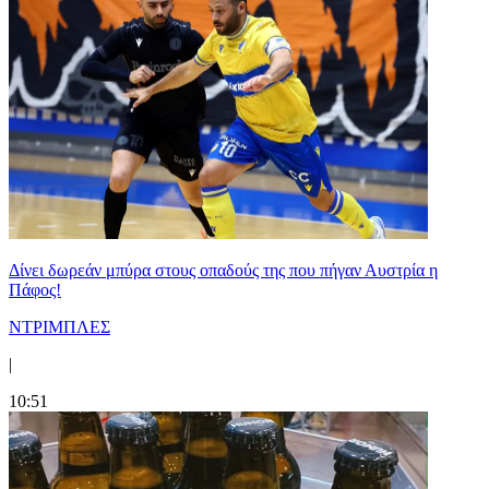
Δίνει δωρεάν μπύρα στους οπαδούς της που πήγαν Αυστρία η
Πάφος!
ΝΤΡΙΜΠΛΕΣ
|
10:51