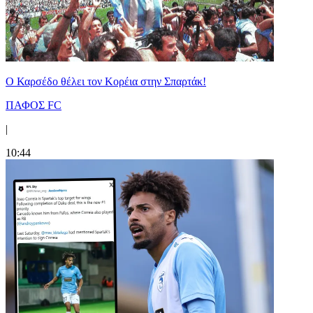
Ο Καρσέδο θέλει τον Κορέια στην Σπαρτάκ!
ΠΑΦΟΣ FC
|
10:44