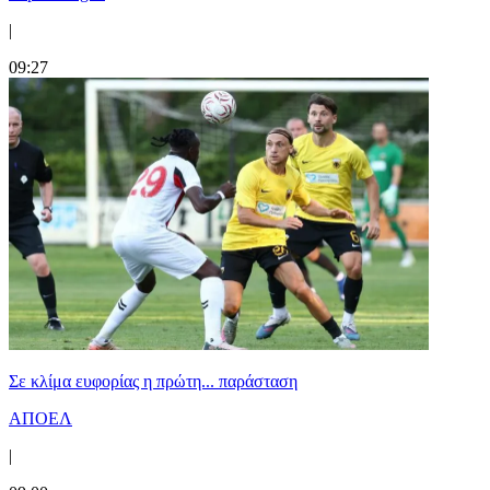
|
09:27
Σε κλίμα ευφορίας η πρώτη... παράσταση
ΑΠΟΕΛ
|