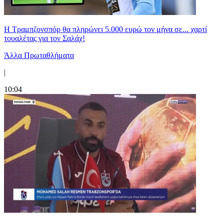
Η Τραμπζονσπόρ θα πληρώνει 5.000 ευρώ τον μήνα σε... χαρτί
τουαλέτας για τον Σαλάχ!
Άλλα Πρωταθλήματα
|
10:04