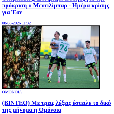
πρόκριση ο Μεντιλίμπαρ - Ημέρα κρίσης
για Έσε
08-08-2026 11:32
ΟΜΟΝΟΙΑ
(ΒΙΝΤΕΟ) Με τρεις λέξεις έστειλε το δικό
της μήνυμα η Ομόνοια