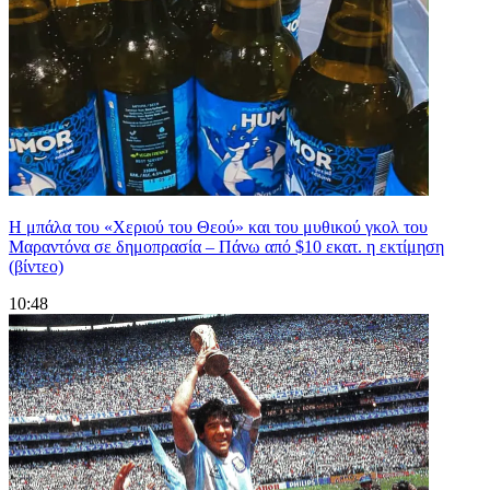
Η μπάλα του «Χεριού του Θεού» και του μυθικού γκολ του
Μαραντόνα σε δημοπρασία – Πάνω από $10 εκατ. η εκτίμηση
(βίντεο)
10:48