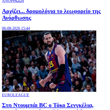
ΑΝΟΡΘΩΣΗ
Αρχίζει... δρομολόγια το λεωφορείο της
Ανόρθωσης
06-08-2026 15:44
EUROLEAGUE
Στη Nτουμπάι BC ο Τόκο Σενγκέλια,