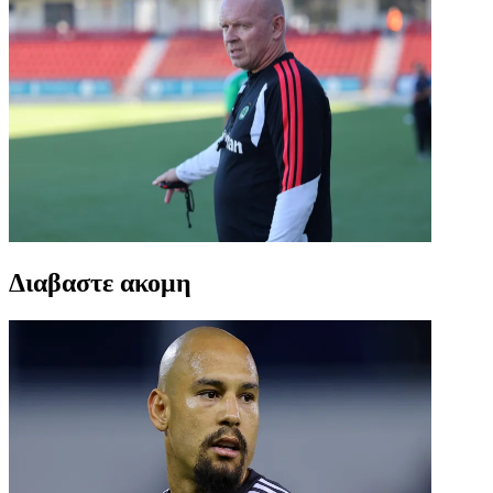
Διαβαστε ακομη