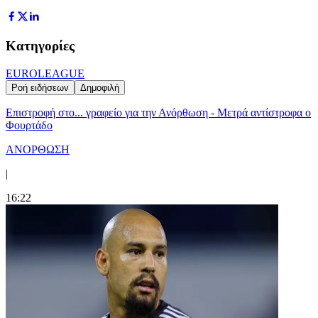
Κατηγορίες
EUROLEAGUE
Ροή ειδήσεων
Δημοφιλή
Επιστροφή στο... γραφείο για την Ανόρθωση - Μετρά αντίστροφα ο
Φουρτάδο
ΑΝΟΡΘΩΣΗ
|
16:22