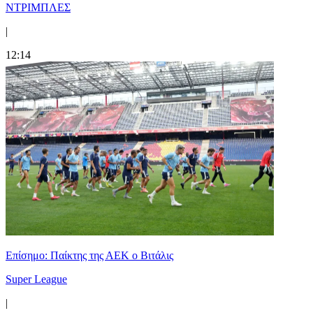
ΝΤΡΙΜΠΛΕΣ
|
12:14
Επίσημο: Παίκτης της ΑΕΚ ο Βιτάλις
Super League
|