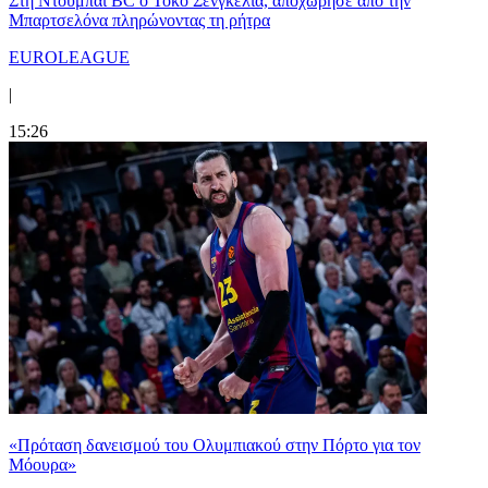
Στη Nτουμπάι BC ο Τόκο Σενγκέλια, αποχώρησε από την
Μπαρτσελόνα πληρώνοντας τη ρήτρα
EUROLEAGUE
|
15:26
«Πρόταση δανεισμού του Ολυμπιακού στην Πόρτο για τον
Μόουρα»