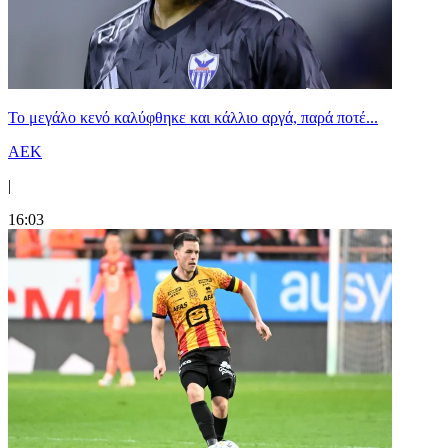
Το μεγάλο κενό καλύφθηκε και κάλλιο αργά, παρά ποτέ...
ΑΕΚ
|
16:03