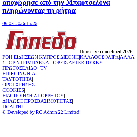
αποχώρησε από την Μπαρτσελόνα
πληρώνοντας τη ρήτρα
06-08-2026 15:26
Thursday 6 undefined 2026
ΡΟΗ ΕΙΔΗΣΕΩΝ
|
ΚΥΠΡΟΣ
|
ΔΙΕΘΝΗ
|
ΚΑΛΑΘΟΣΦΑΙΡΑ
|
ΑΛΛΑ
ΣΠΟΡ
|
ΝΤΡΙΜΠΛΕΣ
|
ΑΠΟΨΕΙΣ
|
AFTER DERBY
|
ΠΡΩΤΟΣΕΛΙΔΟ
|
TV
ΕΠΙΚΟΙΝΩΝΙΑ
|
TAYTOTHTA
|
ΟΡΟΙ ΧΡΗΣΗΣ
|
COOKIES
|
ΕΙΔΟΠΟΙΗΣΗ ΑΠΟΡΡΗΤΟΥ
|
ΔΗΛΩΣΗ ΠΡΟΣΒΑΣΙΜΟΤΗΤΑΣ
|
ΠΟΛΙΤΗΣ
© Developed by P.C Admin 22 Limited