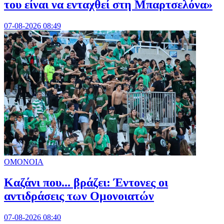
του είναι να ενταχθεί στη Μπαρτσελόνα»
07-08-2026 08:49
ΟΜΟΝΟΙΑ
Καζάνι που... βράζει: Έντονες οι
αντιδράσεις των Ομονοιατών
07-08-2026 08:40