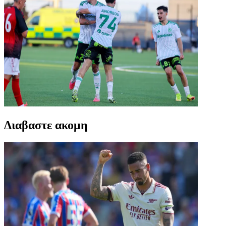
Διαβαστε ακομη