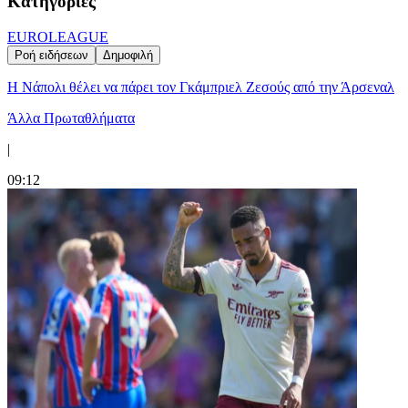
Κατηγορίες
EUROLEAGUE
Ροή ειδήσεων
Δημοφιλή
Η Νάπολι θέλει να πάρει τον Γκάμπριελ Ζεσούς από την Άρσεναλ
Άλλα Πρωταθλήματα
|
09:12