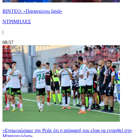
ΒΙΝΤΕΟ: «Παναγιώτου ξανά»
ΝΤΡΙΜΠΛΕΣ
|
08:57
«Ενημερώσαμε την Ρεάλ ότι η απόφασή του είναι να ενταχθεί στη
Μπαρτσελόνα»