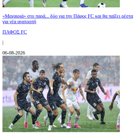
«Μαχαιριά» στο παρά... δύο για την Πάφος FC και θα παίξει ρέστα
για νέα ανατροπή
ΠΑΦΟΣ FC
|
06-08-2026