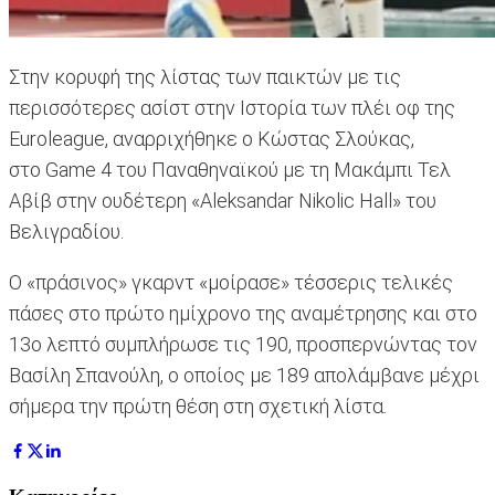
Στην κορυφή της λίστας των παικτών με τις
περισσότερες ασίστ στην Ιστορία των πλέι οφ της
Euroleague, αναρριχήθηκε ο Κώστας Σλούκας,
στο Game 4 του Παναθηναϊκού με τη Μακάμπι Τελ
Αβίβ στην ουδέτερη «Aleksandar Nikolic Hall» του
Βελιγραδίου.
Ο «πράσινος» γκαρντ «μοίρασε» τέσσερις τελικές
πάσες στο πρώτο ημίχρονο της αναμέτρησης και στο
13ο λεπτό συμπλήρωσε τις 190, προσπερνώντας τον
Βασίλη Σπανούλη, ο οποίος με 189 απολάμβανε μέχρι
σήμερα την πρώτη θέση στη σχετική λίστα.