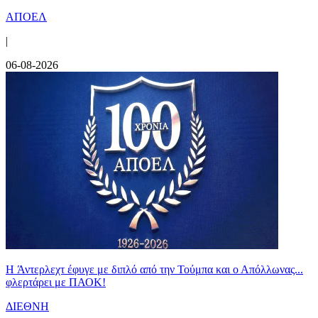
ΑΠΟΕΛ
|
06-08-2026
H Άντερλεχτ έφυγε με διπλό από την Τούμπα και ο Απόλλωνας...
φλερτάρει με ΠΑΟΚ!
ΔΙΕΘΝΗ