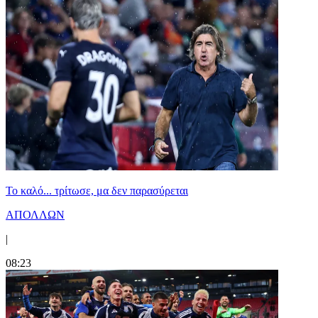
Το καλό... τρίτωσε, μα δεν παρασύρεται
ΑΠΟΛΛΩΝ
|
08:23