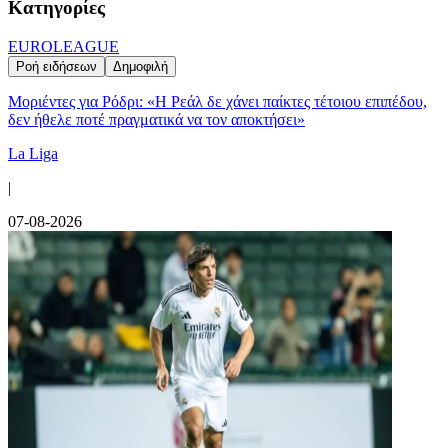
Κατηγορίες
EUROLEAGUE
Ροή ειδήσεων
Δημοφιλή
Μοριέντες για Ρόδρι: «Η Ρεάλ δε χάνει παίκτες τέτοιου επιπέδου,
δεν ήθελε ποτέ πραγματικά να τον αποκτήσει»
La Liga
|
07-08-2026