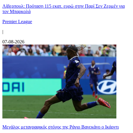
Λίβερπουλ: Πρόταση 115 εκατ. ευρώ στην Παρί Σεν Ζερμέν για
τον Μπαρκολά
Premier League
|
07-08-2026
Μεγάλος μεταγραφικός στόχος της Ράγιο Βαγεκάνο ο Ικάρντι