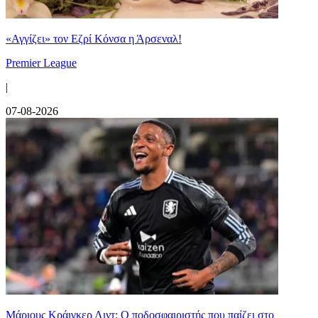
«Αγγίζει» τον Εζρί Κόνσα η Άρσεναλ!
Premier League
|
07-08-2026
Μάριους Κράιγκερ Λιντ: Ο ποδοσφαιριστής που παίζει στο