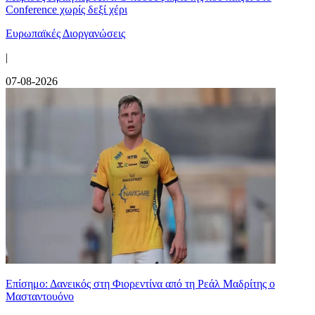
Conference χωρίς δεξί χέρι
Ευρωπαϊκές Διοργανώσεις
|
07-08-2026
Επίσημο: Δανεικός στη Φιορεντίνα από τη Ρεάλ Μαδρίτης ο
Μασταντουόνο