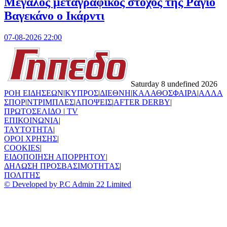
Μεγάλος μεταγραφικός στόχος της Ράγιο
Βαγεκάνο ο Ικάρντι
07-08-2026 22:00
Saturday 8 undefined 2026
ΡΟΗ ΕΙΔΗΣΕΩΝ
|
ΚΥΠΡΟΣ
|
ΔΙΕΘΝΗ
|
ΚΑΛΑΘΟΣΦΑΙΡΑ
|
ΑΛΛΑ
ΣΠΟΡ
|
ΝΤΡΙΜΠΛΕΣ
|
ΑΠΟΨΕΙΣ
|
AFTER DERBY
|
ΠΡΩΤΟΣΕΛΙΔΟ
|
TV
ΕΠΙΚΟΙΝΩΝΙΑ
|
TAYTOTHTA
|
ΟΡΟΙ ΧΡΗΣΗΣ
|
COOKIES
|
ΕΙΔΟΠΟΙΗΣΗ ΑΠΟΡΡΗΤΟΥ
|
ΔΗΛΩΣΗ ΠΡΟΣΒΑΣΙΜΟΤΗΤΑΣ
|
ΠΟΛΙΤΗΣ
© Developed by P.C Admin 22 Limited