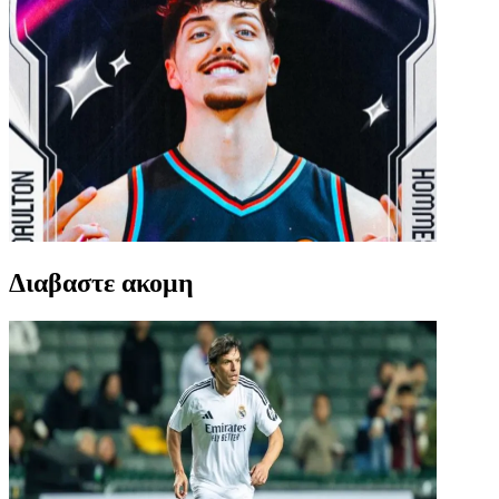
Διαβαστε ακομη