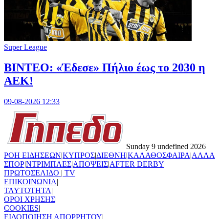
Super League
ΒΙΝΤΕΟ: «Έδεσε» Πήλιο έως το 2030 η
ΑΕΚ!
09-08-2026 12:33
Sunday 9 undefined 2026
ΡΟΗ ΕΙΔΗΣΕΩΝ
|
ΚΥΠΡΟΣ
|
ΔΙΕΘΝΗ
|
ΚΑΛΑΘΟΣΦΑΙΡΑ
|
ΑΛΛΑ
ΣΠΟΡ
|
ΝΤΡΙΜΠΛΕΣ
|
ΑΠΟΨΕΙΣ
|
AFTER DERBY
|
ΠΡΩΤΟΣΕΛΙΔΟ
|
TV
ΕΠΙΚΟΙΝΩΝΙΑ
|
TAYTOTHTA
|
ΟΡΟΙ ΧΡΗΣΗΣ
|
COOKIES
|
ΕΙΔΟΠΟΙΗΣΗ ΑΠΟΡΡΗΤΟΥ
|