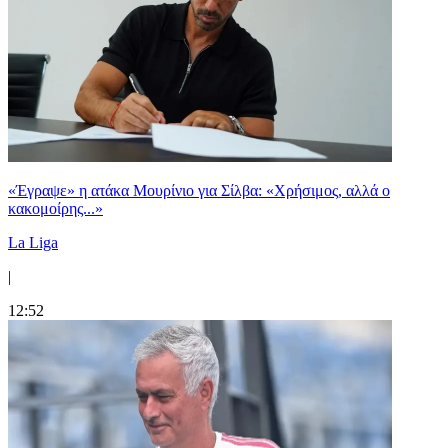
«Έγραψε» η ατάκα Μουρίνιο για Σίλβα: «Χρήσιμος, αλλά ο
κακομοίρης...»
La Liga
|
12:52