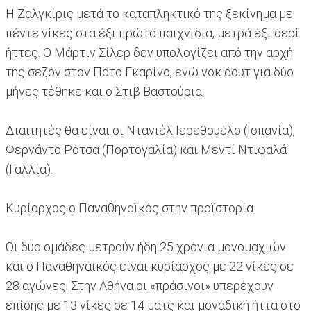
Η Ζαλγκίρις μετά το καταπληκτικό της ξεκίνημα με
πέντε νίκες στα έξι πρώτα παιχνίδια, μετρά έξι σερί
ήττες. Ο Μάρτιν Σίλερ δεν υπολογίζει από την αρχή
της σεζόν στον Πάτο Γκαρίνο, ενώ νοκ άουτ για δύο
μήνες τέθηκε και ο Στιβ Βαστούρια.
Διαιτητές θα είναι οι Ντανιέλ Ιερεθουέλο (Ισπανία),
Φερνάντο Ρότσα (Πορτογαλία) και Μεντί Ντιφαλά
(Γαλλία).
Κυρίαρχος ο Παναθηναϊκός στην προϊστορία
Οι δύο ομάδες μετρούν ήδη 25 χρόνια μονομαχιών
και ο Παναθηναϊκός είναι κυρίαρχος με 22 νίκες σε
28 αγώνες. Στην Αθήνα οι «πράσινοι» υπερέχουν
επίσης με 13 νίκες σε 14 ματς και μοναδική ήττα στο