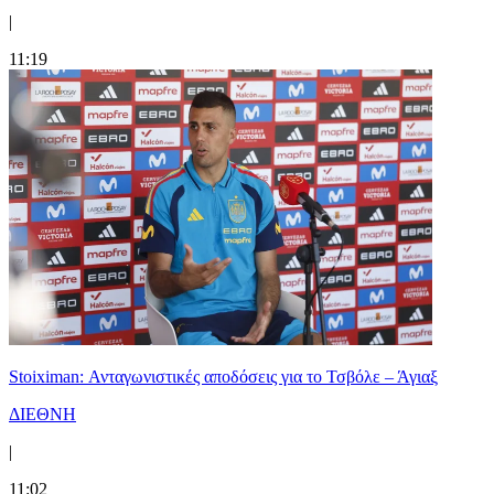
|
11:19
Stoiximan: Ανταγωνιστικές αποδόσεις για το Τσβόλε – Άγιαξ
ΔΙΕΘΝΗ
|
11:02