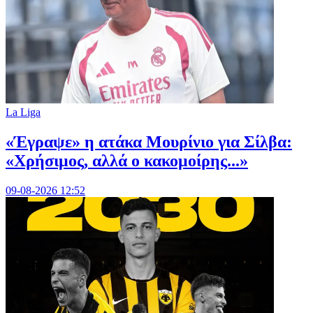
La Liga
«Έγραψε» η ατάκα Μουρίνιο για Σίλβα:
«Χρήσιμος, αλλά ο κακομοίρης...»
09-08-2026 12:52