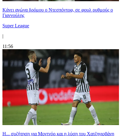
Kάνει αγώνα δρόμου ο Ντεσπόντοφ, σε φουλ ρυθμούς ο
Γιαννούλης
Super League
|
11:56
Η... συζήτηση για Μοντνόρ και η λύση του Χατζηγιοβάνη