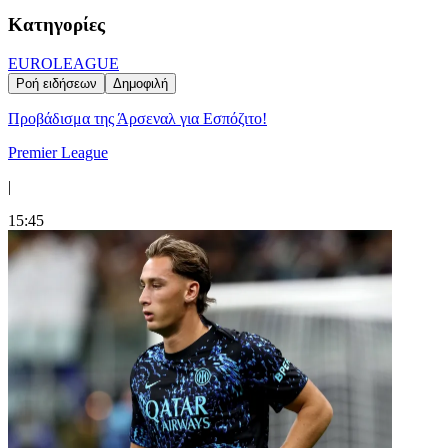
Κατηγορίες
EUROLEAGUE
Ροή ειδήσεων
Δημοφιλή
Προβάδισμα της Άρσεναλ για Εσπόζιτο!
Premier League
|
15:45