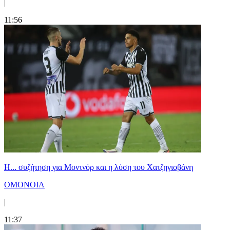
|
11:56
Η... συζήτηση για Μοντνόρ και η λύση του Χατζηγιοβάνη
ΟΜΟΝΟΙΑ
|
11:37