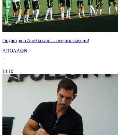
Ορχήστρα o Aπόλλων με... ονοματεπώνυμο!
ΑΠΟΛΛΩΝ
|
13:10