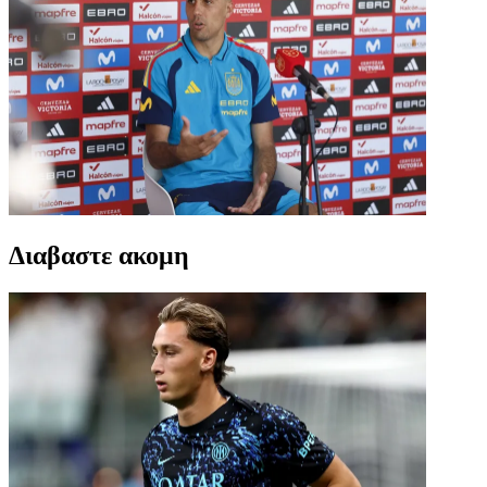
Διαβαστε ακομη