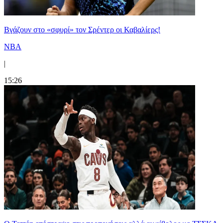
Bγάζουν στο «σφυρί» τον Σρέντερ οι Καβαλίερς!
NBA
|
15:26