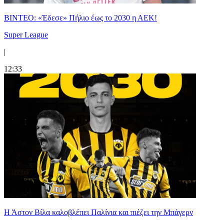
ΒΙΝΤΕΟ: «Έδεσε» Πήλιο έως το 2030 η ΑΕΚ!
Super League
|
12:33
Η Άστον Βίλα καλοβλέπει Παλίνια και πιέζει την Μπάγερν