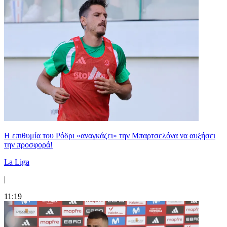
Η επιθυμία του Ρόδρι «αναγκάζει» την Μπαρτσελόνα να αυξήσει
την προσφορά!
La Liga
|
11:19