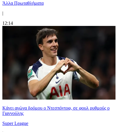
Άλλα Πρωταθλήματα
|
12:14
Kάνει αγώνα δρόμου ο Ντεσπόντοφ, σε φουλ ρυθμούς ο
Γιαννούλης
Super League