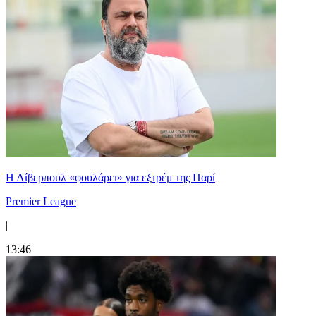
Η Λίβερπουλ «φουλάρει» για εξτρέμ της Παρί
Premier League
|
13:46