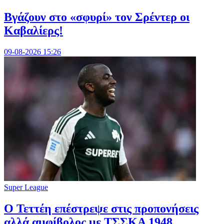
Bγάζουν στο «σφυρί» τον Σρέντερ οι
Καβαλίερς!
09-08-2026 15:26
Super League
Ο Τεττέη επέστρεψε στις προπονήσεις
αλλά αμφίβολος με ΤΣΣΚΑ 1948