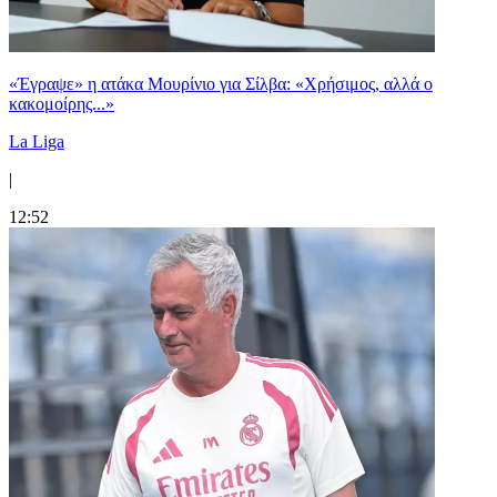
«Έγραψε» η ατάκα Μουρίνιο για Σίλβα: «Χρήσιμος, αλλά ο
κακομοίρης...»
La Liga
|
12:52