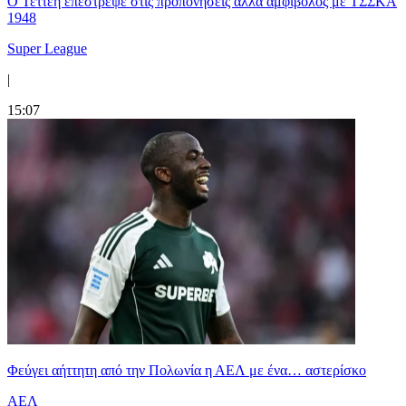
Ο Τεττέη επέστρεψε στις προπονήσεις αλλά αμφίβολος με ΤΣΣΚΑ
1948
Super League
|
15:07
Φεύγει αήττητη από την Πολωνία η ΑΕΛ με ένα… αστερίσκο
ΑΕΛ