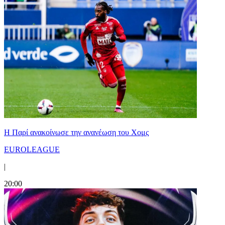
Η Παρί ανακοίνωσε την ανανέωση του Χομς
EUROLEAGUE
|
20:00