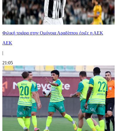
Φιλική τριάρα στην Ομόνοια Αραδίππου έριξε η ΑΕΚ
ΑΕΚ
|
21:05