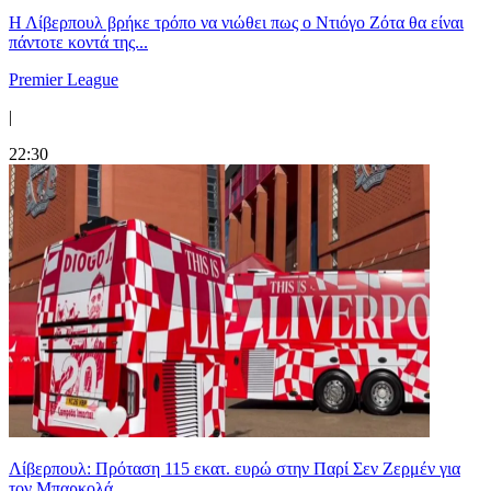
Η Λίβερπουλ βρήκε τρόπο να νιώθει πως ο Ντιόγο Ζότα θα είναι
πάντοτε κοντά της...
Premier League
|
22:30
Λίβερπουλ: Πρόταση 115 εκατ. ευρώ στην Παρί Σεν Ζερμέν για
τον Μπαρκολά