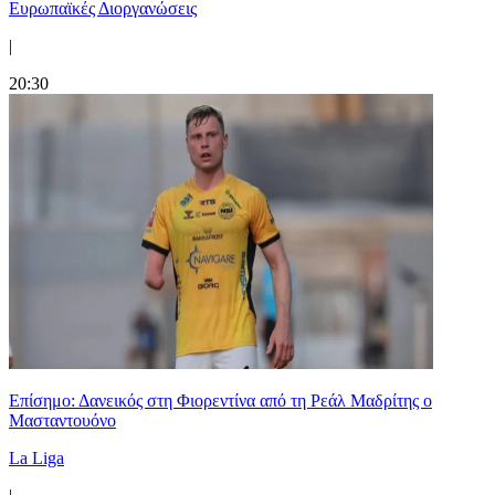
Ευρωπαϊκές Διοργανώσεις
|
20:30
Επίσημο: Δανεικός στη Φιορεντίνα από τη Ρεάλ Μαδρίτης ο
Μασταντουόνο
La Liga