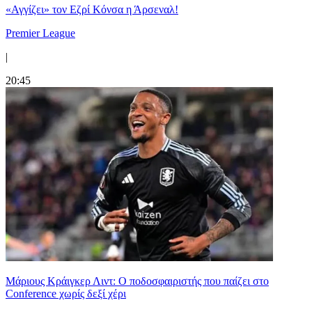
«Αγγίζει» τον Εζρί Κόνσα η Άρσεναλ!
Premier League
|
20:45
Μάριους Κράιγκερ Λιντ: Ο ποδοσφαιριστής που παίζει στο
Conference χωρίς δεξί χέρι