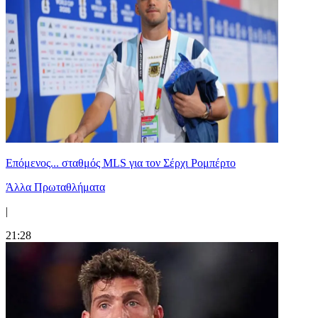
Επόμενος... σταθμός MLS για τον Σέρχι Ρομπέρτο
Άλλα Πρωταθλήματα
|
21:28