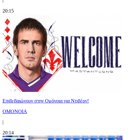
|
20:15
Επιβεβαιώνουν στην Ομόνοια για Ντιβέρν!
ΟΜΟΝΟΙΑ
|
20:14