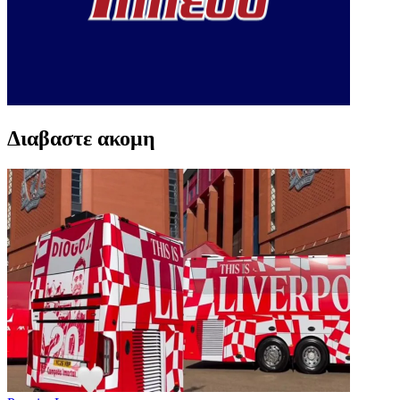
Διαβαστε ακομη