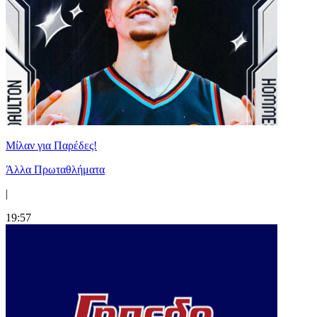
Μίλαν για Παρέδες!
Άλλα Πρωταθλήματα
|
19:57