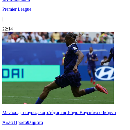
Premier League
|
22:14
Μεγάλος μεταγραφικός στόχος της Ράγιο Βαγεκάνο ο Ικάρντι
Άλλα Πρωταθλήματα