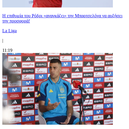
Η επιθυμία του Ρόδρι «αναγκάζει» την Μπαρτσελόνα να αυξήσει
την προσφορά!
La Liga
|
11:19