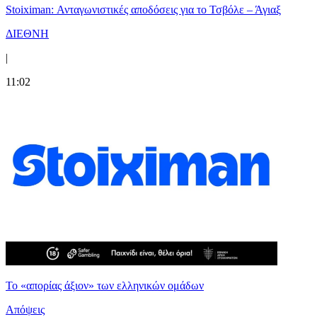
Stoiximan: Ανταγωνιστικές αποδόσεις για το Τσβόλε – Άγιαξ
ΔΙΕΘΝΗ
|
11:02
Το «απορίας άξιον» των ελληνικών ομάδων
Απόψεις