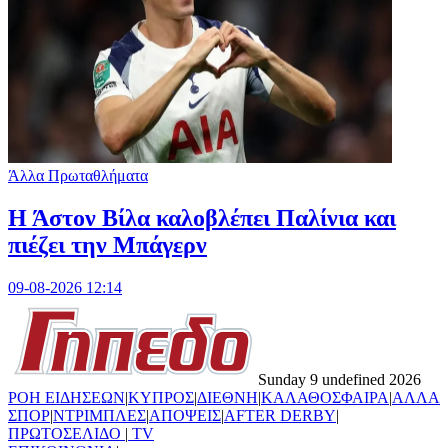
Άλλα Πρωταθλήματα
Η Άστον Βίλα καλοβλέπει Παλίνια και
πιέζει την Μπάγερν
09-08-2026 12:14
Sunday 9 undefined 2026
ΡΟΗ ΕΙΔΗΣΕΩΝ
|
ΚΥΠΡΟΣ
|
ΔΙΕΘΝΗ
|
ΚΑΛΑΘΟΣΦΑΙΡΑ
|
ΑΛΛΑ
ΣΠΟΡ
|
ΝΤΡΙΜΠΛΕΣ
|
ΑΠΟΨΕΙΣ
|
AFTER DERBY
|
ΠΡΩΤΟΣΕΛΙΔΟ
|
TV