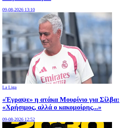
09-08-2026 13:10
La Liga
«Έγραψε» η ατάκα Μουρίνιο για Σίλβα:
«Χρήσιμος, αλλά ο κακομοίρης...»
09-08-2026 12:52