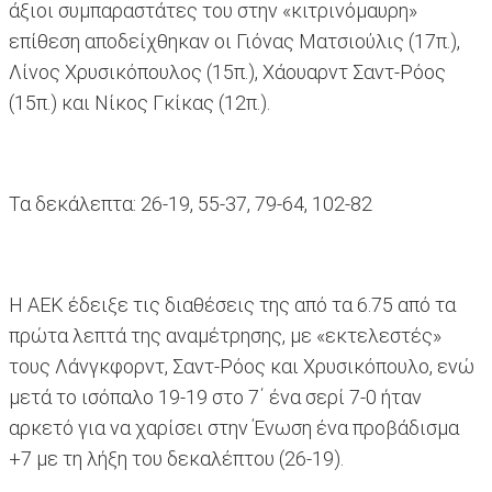
άξιοι συμπαραστάτες του στην «κιτρινόμαυρη»
επίθεση αποδείχθηκαν οι Γιόνας Ματσιούλις (17π.),
Λίνος Χρυσικόπουλος (15π.), Χάουαρντ Σαντ-Ρόος
(15π.) και Νίκος Γκίκας (12π.).
Τα δεκάλεπτα: 26-19, 55-37, 79-64, 102-82
Η ΑΕΚ έδειξε τις διαθέσεις της από τα 6.75 από τα
πρώτα λεπτά της αναμέτρησης, με «εκτελεστές»
τους Λάνγκφορντ, Σαντ-Ρόος και Χρυσικόπουλο, ενώ
μετά το ισόπαλο 19-19 στο 7΄ ένα σερί 7-0 ήταν
αρκετό για να χαρίσει στην Ένωση ένα προβάδισμα
+7 με τη λήξη του δεκαλέπτου (26-19).