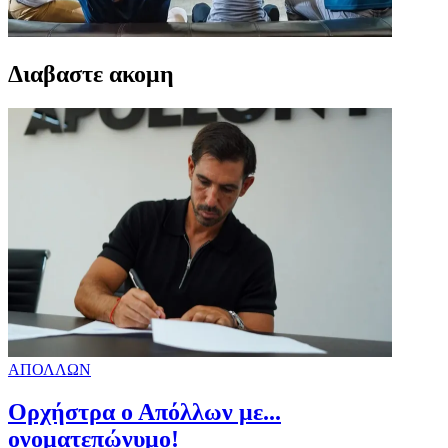
Διαβαστε ακομη
ΑΠΟΛΛΩΝ
Ορχήστρα o Aπόλλων με...
ονοματεπώνυμο!