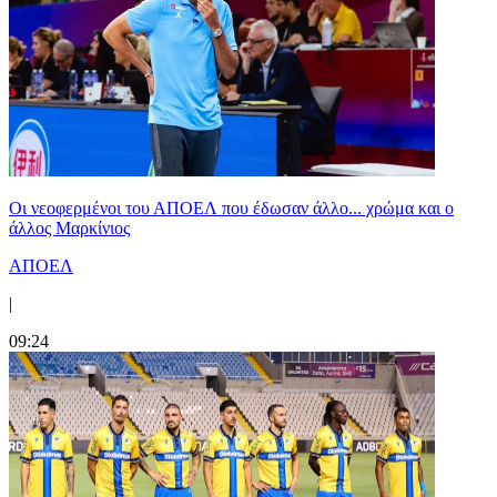
Οι νεοφερμένοι του ΑΠΟΕΛ που έδωσαν άλλο... χρώμα και ο
άλλος Μαρκίνιος
ΑΠΟΕΛ
|
09:24