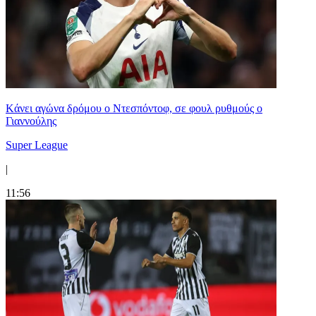
Kάνει αγώνα δρόμου ο Ντεσπόντοφ, σε φουλ ρυθμούς ο
Γιαννούλης
Super League
|
11:56