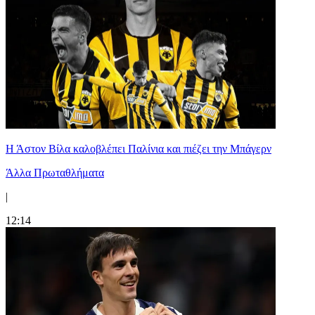
Η Άστον Βίλα καλοβλέπει Παλίνια και πιέζει την Μπάγερν
Άλλα Πρωταθλήματα
|
12:14