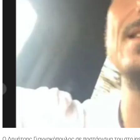
Ο Δημήτρης Γιαννακόπουλος σε ποστάρισμα του στο in