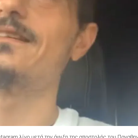
stagram λίγο μετά την άφιξη της αποστολής του Παναθη