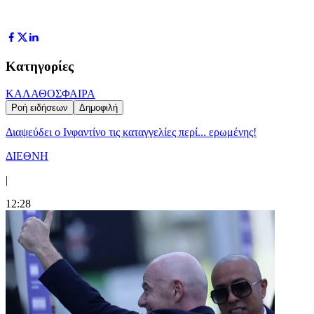
Κατηγορίες
ΚΑΛΑΘΟΣΦΑΙΡΑ
Ροή ειδήσεων
Δημοφιλή
Διαψεύδει ο Ινφαντίνο τις καταγγελίες περί... ερωμένης!
ΔΙΕΘΝΗ
|
12:28