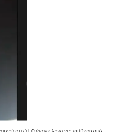
ναϊκού στο ΣΕΦ έκανε λόγο για επίθεση από