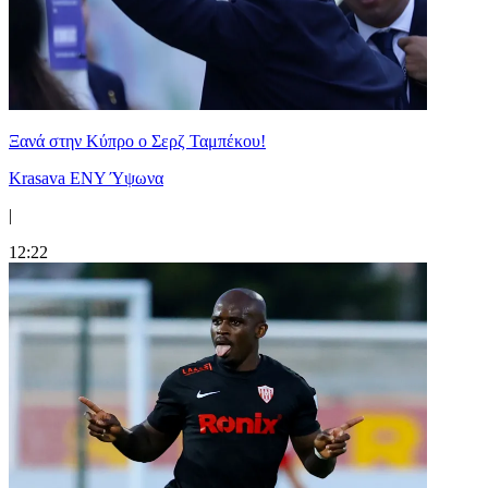
Ξανά στην Κύπρο ο Σερζ Ταμπέκου!
Krasava ENY Ύψωνα
|
12:22