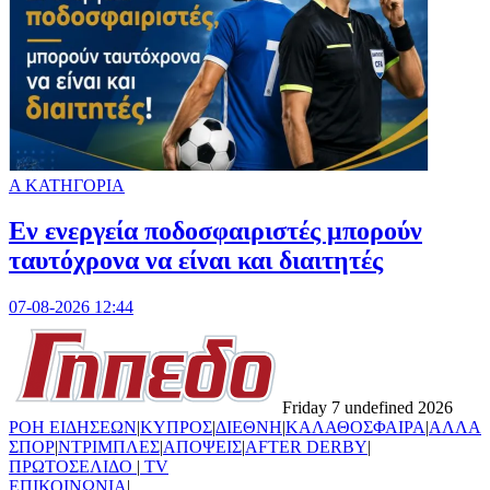
Α ΚΑΤΗΓΟΡΙΑ
Εν ενεργεία ποδοσφαιριστές μπορούν
ταυτόχρονα να είναι και διαιτητές
07-08-2026 12:44
Friday 7 undefined 2026
ΡΟΗ ΕΙΔΗΣΕΩΝ
|
ΚΥΠΡΟΣ
|
ΔΙΕΘΝΗ
|
ΚΑΛΑΘΟΣΦΑΙΡΑ
|
ΑΛΛΑ
ΣΠΟΡ
|
ΝΤΡΙΜΠΛΕΣ
|
ΑΠΟΨΕΙΣ
|
AFTER DERBY
|
ΠΡΩΤΟΣΕΛΙΔΟ
|
TV
ΕΠΙΚΟΙΝΩΝΙΑ
|