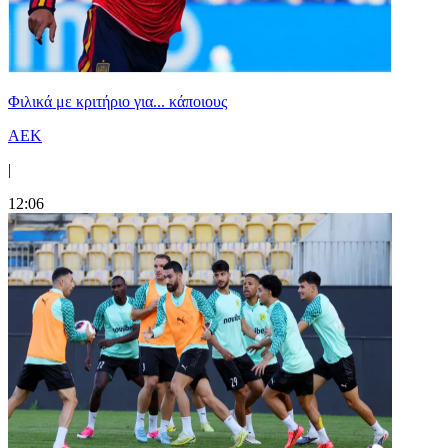
Φιλικά με κριτήριο για... κάποιους
ΑΕΚ
|
12:06