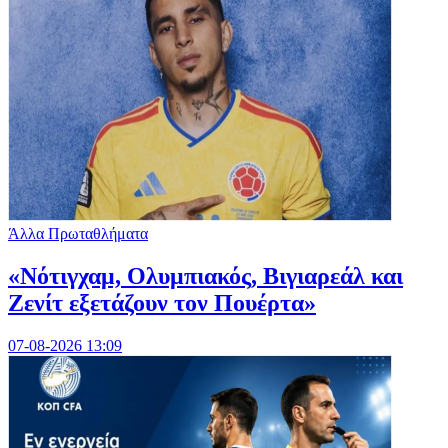
Άλλα Πρωταθλήματα
«Νότιγχαμ, Ολυμπιακός, Βιγιαρεάλ και
Ζενίτ εξετάζουν τον Πουέρτα»
07-08-2026 13:09