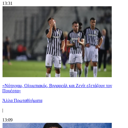
13:31
«Νότιγχαμ, Ολυμπιακός, Βιγιαρεάλ και Ζενίτ εξετάζουν τον
Πουέρτα»
Άλλα Πρωταθλήματα
|
13:09