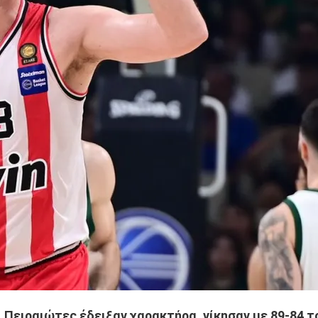
 Πειραιώτες έδειξαν χαρακτήρα, νίκησαν με 89-84 