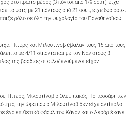
χος στο πρώτο μέρος (3 πόντοι από 1/9 σουτ), είχε
σε το ματς με 21 πόντους από 21 σουτ, είχε δύο ασίστ
έπαιξε ρόλο σε όλη την ψυχολογία του Παναθηναϊκού.
οιχα. Πίτερς και Μιλουτίνοβ έβαλαν τους 15 από τους
άλεπτο με 4/11 δίποντα και με τον Ναν στους 3
 τέλος της βραδιάς οι φιλοξενούμενοι είχαν
ου, Πίτερς, Μιλουτίνοβ ο Ολυμπιακός. Το τεσσάρι των
κότητα, την ώρα που ο Μιλουτίνοβ δεν είχε αντίπαλο
ήρε ένα επιθετικό φάουλ του Κάναν και ο Λεσόρ έκανε