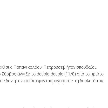
κΚίσικ, Παπανικολάου, Πετρούσεβ ήταν σπουδαίοι,
 Σέρβος άγγιξε το double-double (11/8) από το πρώτο
ς δεν ήταν το ίδιο φαντασμαγορικός, τη δουλειά του