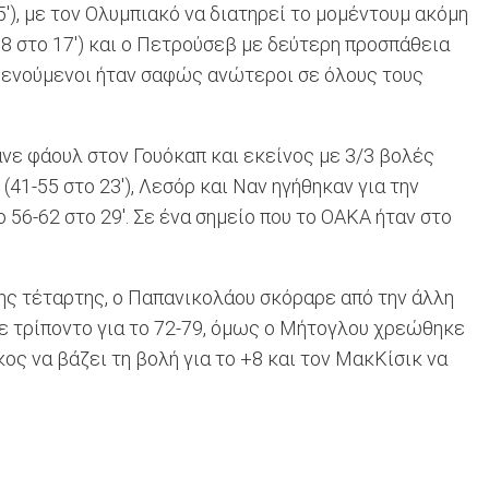
'), με τον Ολυμπιακό να διατηρεί το μομέντουμ ακόμη
-38 στο 17') και ο Πετρούσεβ με δεύτερη προσπάθεια
λοξενούμενοι ήταν σαφώς ανώτεροι σε όλους τους
ανε φάουλ στον Γουόκαπ και εκείνος με 3/3 βολές
41-55 στο 23'), Λεσόρ και Ναν ηγήθηκαν για την
ο 56-62 στο 29'. Σε ένα σημείο που το ΟΑΚΑ ήταν στο
της τέταρτης, ο Παπανικολάου σκόραρε από την άλλη
αλε τρίποντο για το 72-79, όμως ο Μήτογλου χρεώθηκε
κος να βάζει τη βολή για το +8 και τον ΜακΚίσικ να