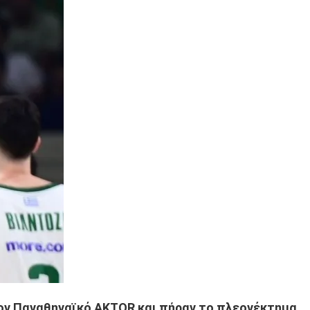
τον Παναθηναϊκό AKTOR και πήραν το πλεονέκτημα