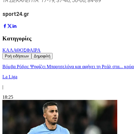
ΤΑ ΔΕΚΑΛΕΠΤΑ: 17-19, 37-46, 56-66, 84-89
sport24.gr
Κατηγορίες
ΚΑΛΑΘΟΣΦΑΙΡΑ
Ροή ειδήσεων
Δημοφιλή
Βόμβα Ρόδρι: Ψηφίζει Μπαρτσελόνα και αφήνει τη Ρεάλ στα... κρύα
La Liga
|
18:25