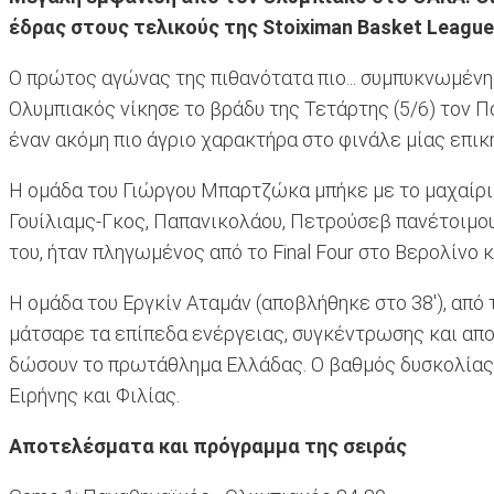
έδρας στους τελικούς της Stoiximan Basket League
Ο πρώτος αγώνας της πιθανότατα πιο... συμπυκνωμέν
Ολυμπιακός νίκησε το βράδυ της Τετάρτης (5/6) τον 
έναν ακόμη πιο άγριο χαρακτήρα στο φινάλε μίας επικ
Η ομάδα του Γιώργου Μπαρτζώκα μπήκε με το μαχαίρι 
Γουίλιαμς-Γκος, Παπανικολάου, Πετρούσεβ πανέτοιμους
του, ήταν πληγωμένος από το Final Four στο Βερολίνο
Η ομάδα του Εργκίν Αταμάν (αποβλήθηκε στο 38'), από 
μάτσαρε τα επίπεδα ενέργειας, συγκέντρωσης και αποφ
δώσουν το πρωτάθλημα Ελλάδας. Ο βαθμός δυσκολίας ε
Ειρήνης και Φιλίας.
Αποτελέσματα και πρόγραμμα της σειράς