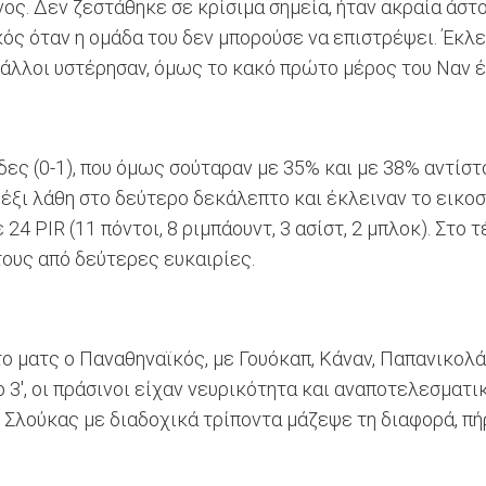
νος. Δεν ζεστάθηκε σε κρίσιμα σημεία, ήταν ακραία άστο
ς όταν η ομάδα του δεν μπορούσε να επιστρέψει. Έκλει
ι άλλοι υστέρησαν, όμως το κακό πρώτο μέρος του Ναν 
ες (0-1), που όμως σούταραν με 35% και με 38% αντίστ
 έξι λάθη στο δεύτερο δεκάλεπτο και έκλειναν το εικοσ
 24 PIR (11 πόντοι, 8 ριμπάουντ, 3 ασίστ, 2 μπλοκ). Στο
τους από δεύτερες ευκαιρίες.
το ματς ο Παναθηναϊκός, με Γουόκαπ, Κάναν, Παπανικολά
 3', οι πράσινοι είχαν νευρικότητα και αναποτελεσματι
 Ο Σλούκας με διαδοχικά τρίποντα μάζεψε τη διαφορά, π