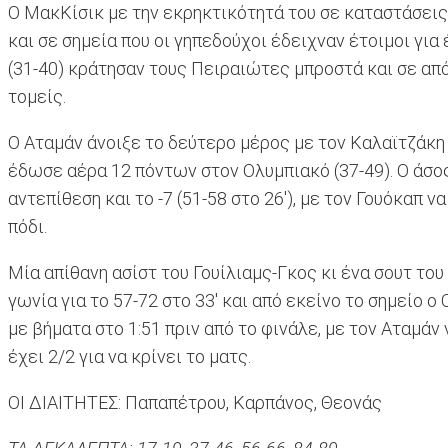
Ο ΜακΚίσικ με την εκρηκτικότητά του σε καταστάσεις 
και σε σημεία που οι γηπεδούχοι έδειχναν έτοιμοι για
(31-40) κράτησαν τους Πειραιώτες μπροστά και σε από
τομείς.
Ο Αταμάν άνοιξε το δεύτερο μέρος με τον Καλαϊτζάκη
έδωσε αέρα 12 πόντων στον Ολυμπιακό (37-49). Ο άσος
αντεπίθεση και το -7 (51-58 στο 26'), με τον Γουόκαπ ν
πόδι.
Μία απίθανη ασίστ του Γουίλιαμς-Γκος κι ένα σουτ το
γωνία για το 57-72 στο 33' και από εκείνο το σημείο
με βήματα στο 1:51 πριν από το φινάλε, με τον Αταμάν
έχει 2/2 για να κρίνει το ματς.
ΟΙ ΔΙΑΙΤΗΤΕΣ: Παπαπέτρου, Καρπάνος, Θεονάς