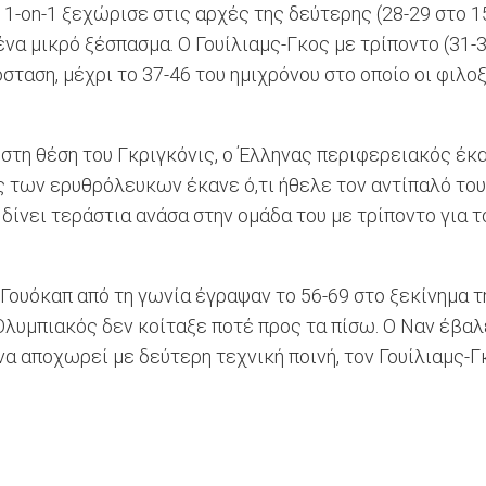
1-on-1 ξεχώρισε στις αρχές της δεύτερης (28-29 στο 15
 ένα μικρό ξέσπασμα. Ο Γουίλιαμς-Γκος με τρίποντο (31
σταση, μέχρι το 37-46 του ημιχρόνου στο οποίο οι φι
 στη θέση του Γκριγκόνις, ο Έλληνας περιφερειακός έκ
 των ερυθρόλευκων έκανε ό,τι ήθελε τον αντίπαλό του (
α δίνει τεράστια ανάσα στην ομάδα του με τρίποντο για τ
υ Γουόκαπ από τη γωνία έγραψαν το 56-69 στο ξεκίνημα 
 ο Ολυμπιακός δεν κοίταξε ποτέ προς τα πίσω. Ο Ναν έβ
 να αποχωρεί με δεύτερη τεχνική ποινή, τον Γουίλιαμς-Γ