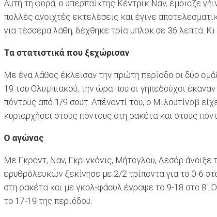
Αυτή τη φορά, ο υπερπαίκτης Κέντρικ Ναν, έμοιαζε γήι
πολλές ανοιχτές εκτελέσεις και έγινε αποτελεσματικό
για τέσσερα λάθη, δέχθηκε τρία μπλοκ σε 36 λεπτά. Κ
Τα στατιστικά που ξεχώρισαν
Με ένα λάθος έκλεισαν την πρώτη περίοδο οι δύο ομάδ
19 του Ολυμπιακού, την ώρα που οι γηπεδούχοι έκαναν
πόντους από 1/9 σουτ. Απέναντί του, ο Μιλουτίνοβ είχε
κυριαρχήσει στους πόντους στη ρακέτα και στους πόν
Ο αγώνας
Με Γκραντ, Ναν, Γκριγκόνις, Μήτογλου, Λεσόρ άνοιξε 
ερυθρόλευκων ξεκίνησε με 2/2 τρίποντα για το 0-6 στο
στη ρακέτα και με γκολ-φάουλ έγραψε το 9-18 στο 8'.
το 17-19 της περιόδου.