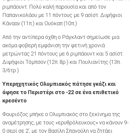
ριμπάουντ. Πολύ καλή παρουσία και από τον
Παπανικολάου με 11 πόντους με 9 ασίστ. Διψήφιοι
Κάνααν (11π.) και Ουόκαπ (10π.)
Από την αντίπερα όχθη ο Ράγκλαντ σημείωσε μια
ακόμα φοβερή εμφάνιση την φετινή χρονιά
μετρώντας 21 πόντους με 6 ριμπάουντ και 5 ασίστ.
Διψήφιοι Τόμπσον (12π. 8ρ.) και Πουλιανίτης (13π.
3/6τρ.)
Υπερηχητικός Ολυμπιακός πάτησε γκάζι και
άφησε το Περιστέρι στο -22 σε ένα επιθετικό
κρεσέντο
Φουριόζος μπήκε ο Ολυμπιακός στο ξεκίνημα της
αναμέτρησης, με τους «ερυθρόλευκους» να κάνουν 9-
0 σερί σε 2’, με τον Βασίλη Σπανούλη να ζητάει