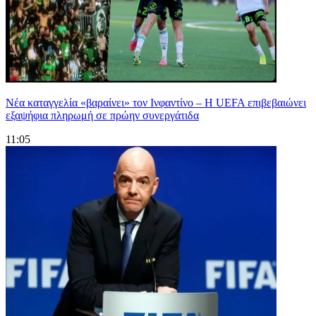
Νέα καταγγελία «βαραίνει» τον Ινφαντίνο – Η UEFA επιβεβαιώνει
εξαψήφια πληρωμή σε πρώην συνεργάτιδα
11:05