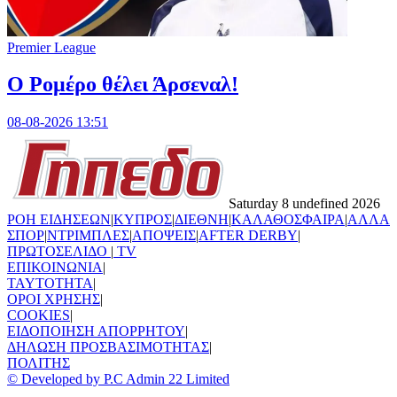
Premier League
Ο Ρομέρο θέλει Άρσεναλ!
08-08-2026 13:51
Saturday 8 undefined 2026
ΡΟΗ ΕΙΔΗΣΕΩΝ
|
ΚΥΠΡΟΣ
|
ΔΙΕΘΝΗ
|
ΚΑΛΑΘΟΣΦΑΙΡΑ
|
ΑΛΛΑ
ΣΠΟΡ
|
ΝΤΡΙΜΠΛΕΣ
|
ΑΠΟΨΕΙΣ
|
AFTER DERBY
|
ΠΡΩΤΟΣΕΛΙΔΟ
|
TV
ΕΠΙΚΟΙΝΩΝΙΑ
|
TAYTOTHTA
|
ΟΡΟΙ ΧΡΗΣΗΣ
|
COOKIES
|
ΕΙΔΟΠΟΙΗΣΗ ΑΠΟΡΡΗΤΟΥ
|
ΔΗΛΩΣΗ ΠΡΟΣΒΑΣΙΜΟΤΗΤΑΣ
|
ΠΟΛΙΤΗΣ
© Developed by P.C Admin 22 Limited