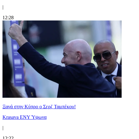
|
12:28
Ξανά στην Κύπρο ο Σερζ Ταμπέκου!
Krasava ENY Ύψωνα
|
12:22