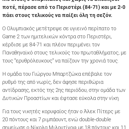
ποτέ, πέρασε από το Περιστέρι (84-71) και με 2-0
πάει στους τελικούς να παίξει όλη τη σεζόν.
Ο Ολυμπιακός μετέτρεψε σε υγιεινό περίπατο το
Game 2 των ημιτελικών κόντρα στο Περιστέρι,
κέρδισε με 84-71 και πλέον περιμένει τον
Παναθηναϊκό στους τελικούς του πρωταθλήματος, με
τους "ερυθρόλευκους" να παίζουν την χρονιά τους.
Η ομάδα του Γιώργου Μπαρτζώκα επέβαλε τον
ρυθμό της από νωρίς, δεν άφησε περιθώρια
αντίδρασης, εκτός της 2ης περιόδου, στην ομάδα των
Δυτικών Προαστίων και έφτασε εύκολα στην νίκη.
Για τους νικητές κορυφαίος ήταν ο Άλεκ Πίτερς με
20 πόντους και 7 ριμπάουντ, ενώ double-double
σημείωσε ο Νίκολα Μιλουτίνοφ με 18 πόντους και 11