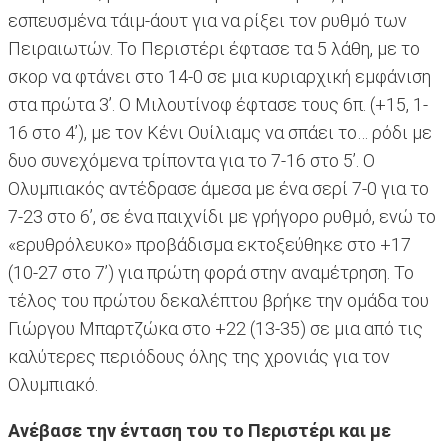
εσπευσμένα τάιμ-άουτ για να ρίξει τον ρυθμό των
Πειραιωτών. Το Περιστέρι έφτασε τα 5 λάθη, με το
σκορ να φτάνει στο 14-0 σε μια κυριαρχική εμφάνιση
στα πρώτα 3’. Ο Μιλουτίνοφ έφτασε τους 6π. (+15, 1-
16 στο 4’), με τον Κένι Ουίλιαμς να σπάει το… ρόδι με
δυο συνεχόμενα τρίποντα για το 7-16 στο 5’. Ο
Ολυμπιακός αντέδρασε άμεσα με ένα σερί 7-0 για το
7-23 στο 6’, σε ένα παιχνίδι με γρήγορο ρυθμό, ενώ το
«ερυθρόλευκο» προβάδισμα εκτοξεύθηκε στο +17
(10-27 στο 7’) για πρώτη φορά στην αναμέτρηση. Το
τέλος του πρώτου δεκαλέπτου βρήκε την ομάδα του
Γιώργου Μπαρτζώκα στο +22 (13-35) σε μια από τις
καλύτερες περιόδους όλης της χρονιάς για τον
Ολυμπιακό.
Ανέβασε την ένταση του το Περιστέρι και με