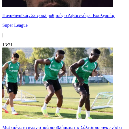
Παναθηναϊκός: Σε φουλ ρυθμούς ο Λιβάι ενόψει Βουλγαρίας
Super League
|
13:21
Μαζεμένα τα αγωνιστικά προβλήματα της Σάλτσμπουργκ ενόψει