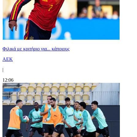
Φιλικά με κριτήριο για... κάποιους
ΑΕΚ
|
12:06