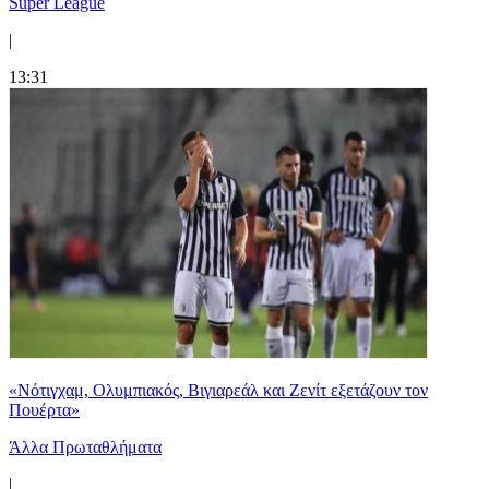
Super League
|
13:31
«Νότιγχαμ, Ολυμπιακός, Βιγιαρεάλ και Ζενίτ εξετάζουν τον
Πουέρτα»
Άλλα Πρωταθλήματα
|