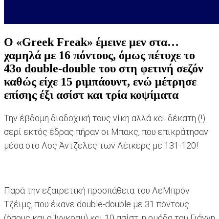
Ο «Greek Freak» έμεινε μεν στα…
χαμηλά με 16 πόντους, όμως πέτυχε το
43ο double-double του στη φετινή σεζόν
καθώς είχε 15 ριμπάουντ, ενώ μέτρησε
επίσης έξι ασίστ και τρία κοψίματα
Την έβδομη διαδοχική τους νίκη αλλά και δέκατη (!)
σερί εκτός έδρας πήραν οι Μπακς, που επικράτησαν
μέσα στο Λος Άντζελες των Λέικερς με 131-120!
Παρά την εξαιρετική προσπάθεια του ΛεΜπρόν
Τζέιμς, που έκανε double-double με 31 πόντους
(όσους και ο Ίνγκραμ) και 10 ασίστ, η ομάδα του Γιάννη