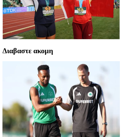
Διαβαστε ακομη