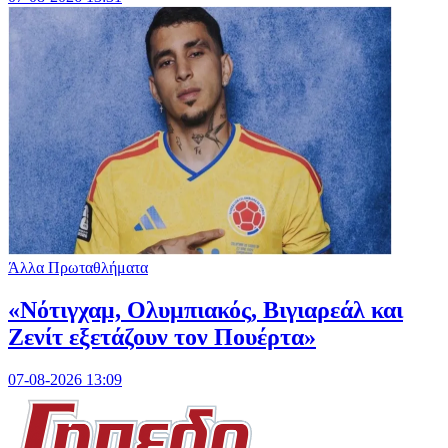
Άλλα Πρωταθλήματα
«Νότιγχαμ, Ολυμπιακός, Βιγιαρεάλ και
Ζενίτ εξετάζουν τον Πουέρτα»
07-08-2026 13:09