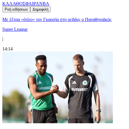
ΚΑΛΑΘΟΣΦΑΙΡΑ
NBA
Ροή ειδήσεων
Δημοφιλή
Mε έξτρα «όπλο» τον Γκαρσία στη ρεβάνς ο Παναθηναϊκός
Super League
|
14:14