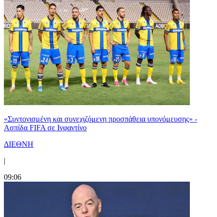
«Συντονισμένη και συνεχιζόμενη προσπάθεια υπονόμευσης» -
Ασπίδα FIFA σε Ινφαντίνο
ΔΙΕΘΝΗ
|
09:06