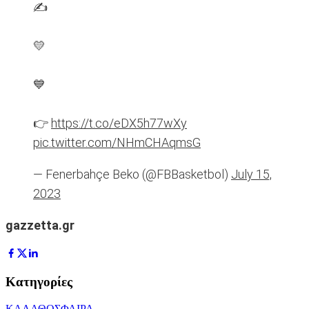
✍️
💛
💙
👉
https://t.co/eDX5h77wXy
pic.twitter.com/NHmCHAqmsG
— Fenerbahçe Beko (@FBBasketbol)
July 15,
2023
gazzetta.gr
Κατηγορίες
ΚΑΛΑΘΟΣΦΑΙΡΑ