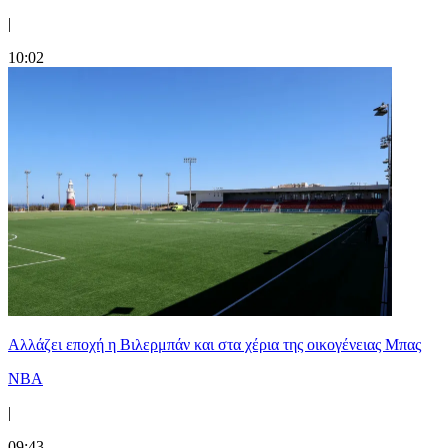
|
10:02
Aλλάζει εποχή η Βιλερμπάν και στα χέρια της οικογένειας Μπας
NBA
|
09:43