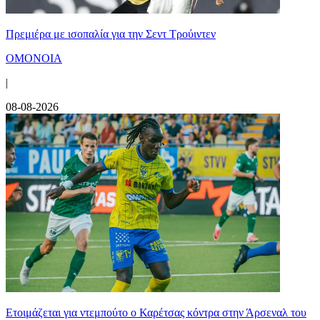
Πρεμιέρα με ισοπαλία για την Σεντ Τρούιντεν
ΟΜΟΝΟΙΑ
|
08-08-2026
Ετοιμάζεται για ντεμπούτο ο Καρέτσας κόντρα στην Άρσεναλ του