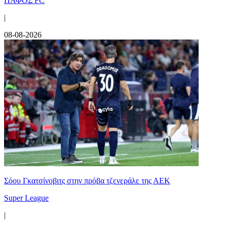
ΠΑΦΟΣ FC
|
08-08-2026
Σόου Γκατσίνοβιτς στην πρόβα τζενεράλε της ΑΕΚ
Super League
|