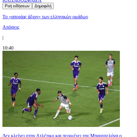
Ροή ειδήσεων
Δημοφιλή
Το «απορίας άξιον» των ελληνικών ομάδων
Απόψεις
|
10:40
Δεν κλείνει στην Ατλέτικο και περιμένει την Μπαρτσελόνα ο