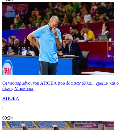
Οι νεοφερμένοι του ΑΠΟΕΛ που έδωσαν άλλο... χρώμα και ο
άλλος Μαρκίνιος
ΑΠΟΕΛ
|
09:24