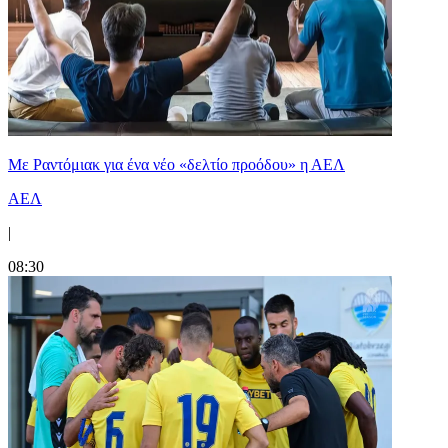
Με Ραντόμιακ για ένα νέο «δελτίο προόδου» η ΑΕΛ
ΑΕΛ
|
08:30