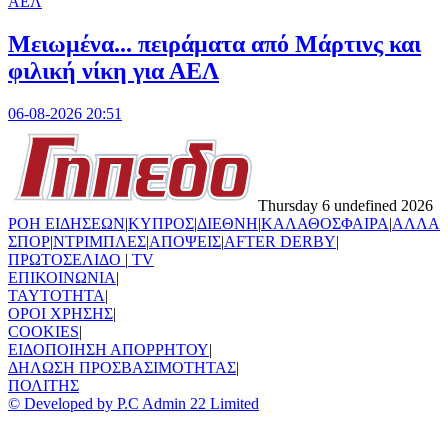
ΑΕΛ
Μειωμένα... πειράματα από Μάρτινς και
φιλική νίκη για ΑΕΛ
06-08-2026 20:51
Thursday 6 undefined 2026
ΡΟΗ ΕΙΔΗΣΕΩΝ
|
ΚΥΠΡΟΣ
|
ΔΙΕΘΝΗ
|
ΚΑΛΑΘΟΣΦΑΙΡΑ
|
ΑΛΛΑ
ΣΠΟΡ
|
ΝΤΡΙΜΠΛΕΣ
|
ΑΠΟΨΕΙΣ
|
AFTER DERBY
|
ΠΡΩΤΟΣΕΛΙΔΟ
|
TV
ΕΠΙΚΟΙΝΩΝΙΑ
|
TAYTOTHTA
|
ΟΡΟΙ ΧΡΗΣΗΣ
|
COOKIES
|
ΕΙΔΟΠΟΙΗΣΗ ΑΠΟΡΡΗΤΟΥ
|
ΔΗΛΩΣΗ ΠΡΟΣΒΑΣΙΜΟΤΗΤΑΣ
|
ΠΟΛΙΤΗΣ
© Developed by P.C Admin 22 Limited