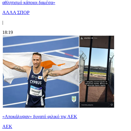
αθλητισμό κάποιοι δαμέσα»
ΑΛΛΑ ΣΠΟΡ
|
18:19
«Αποκάλυψαν» δυνατό φιλικό της ΑΕΚ
ΑΕΚ