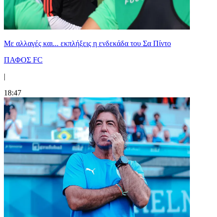
Με αλλαγές και... εκπλήξεις η ενδεκάδα του Σα Πίντο
ΠΑΦΟΣ FC
|
18:47