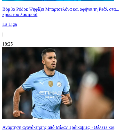
Βόμβα Ρόδρι: Ψηφίζει Μπαρτσελόνα και αφήνει τη Ρεάλ στα...
κρύα του λουτρού!
La Liga
|
18:25
Ανάρτηση αγανάκτησης από Μίλαν Τράικοβιτς: «Θέλετε και