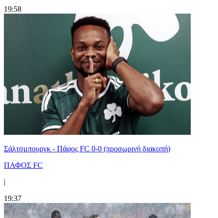
19:58
Σάλτσμπουργκ - Πάφος FC 0-0 (προσωρινή διακοπή)
ΠΑΦΟΣ FC
|
19:37