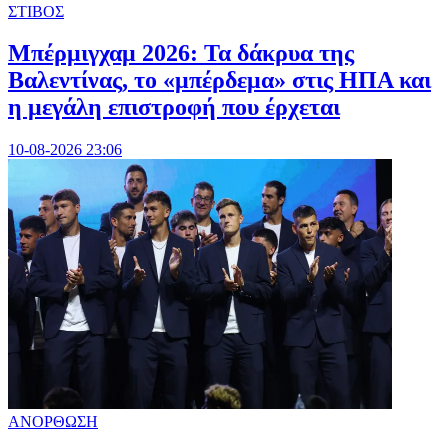
ΣΤΙΒΟΣ
Μπέρμιγχαμ 2026: Τα δάκρυα της
Βαλεντίνας, το «μπέρδεμα» στις ΗΠΑ και
η μεγάλη επιστροφή που έρχεται
10-08-2026 23:06
ΑΝΟΡΘΩΣΗ