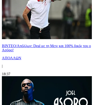
ΒΙΝΤΕΟ/Απόλλων: Deal με τη Μετς και 100% δικός του ο
Ασόρο!
ΑΠΟΛΛΩΝ
|
18:37