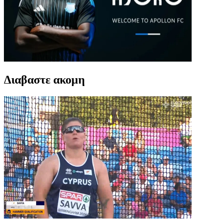
Διαβαστε ακομη