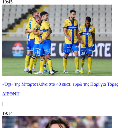
19:45
«Όχι» της Μπαρτσελόνα στα 40 εκατ. ευρώ της Παρί για Τόρες
ΔΙΕΘΝΗ
|
19:14