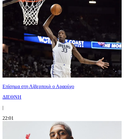
Επίσημα στη Λίβερπουλ ο Αραούχο
ΔΙΕΘΝΗ
|
22:01