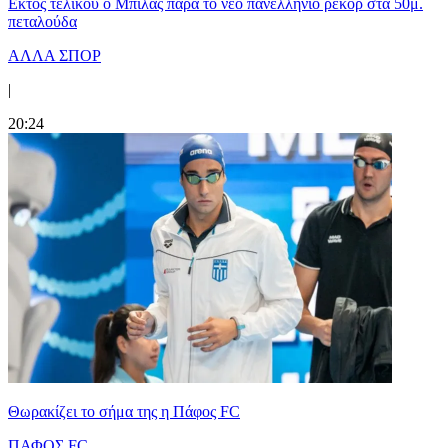
Εκτός τελικού ο Μπίλας παρά το νέο πανελλήνιο ρεκόρ στα 50μ.
πεταλούδα
ΑΛΛΑ ΣΠΟΡ
|
20:24
Θωρακίζει το σήμα της η Πάφος FC
ΠΑΦΟΣ FC