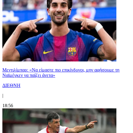
Μεντιλίμπαρ: «Να είμαστε πιο επικίνδυνοι, μην αφήσουμε τη
Ναϊμέγκεν να παίζει άνετα»
ΔΙΕΘΝΗ
|
18:56