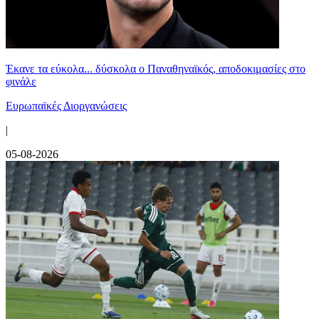
Έκανε τα εύκολα... δύσκολα ο Παναθηναϊκός, αποδοκιμασίες στο
φινάλε
Ευρωπαϊκές Διοργανώσεις
|
05-08-2026