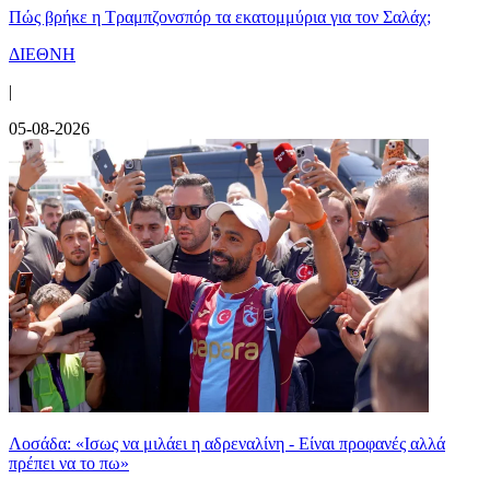
Πώς βρήκε η Τραμπζονσπόρ τα εκατομμύρια για τον Σαλάχ;
ΔΙΕΘΝΗ
|
05-08-2026
Λοσάδα: «Ισως να μιλάει η αδρεναλίνη - Είναι προφανές αλλά
πρέπει να το πω»