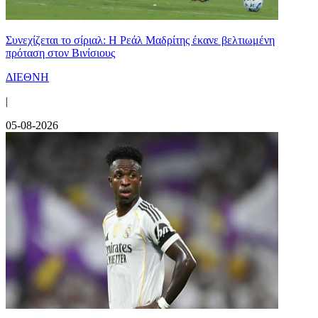
Συνεχίζεται το σίριαλ: Η Ρεάλ Μαδρίτης έκανε βελτιωμένη
πρόταση στον Βινίσιους
ΔΙΕΘΝΗ
|
05-08-2026