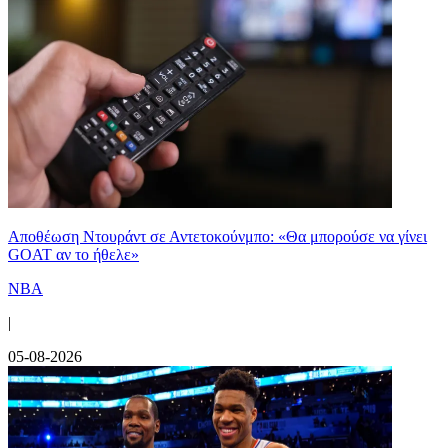
Αποθέωση Ντουράντ σε Αντετοκούνμπο: «Θα μπορούσε να γίνει
GOAT αν το ήθελε»
NBA
|
05-08-2026