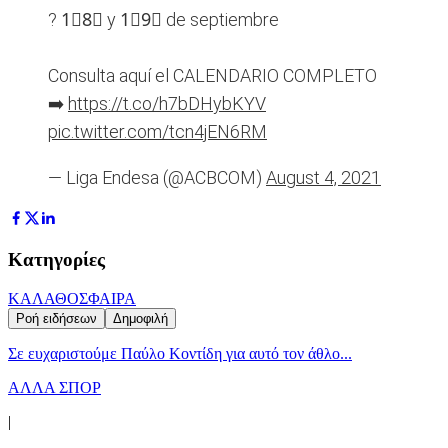
? 1⃣8⃣ y 1⃣9⃣ de septiembre
Consulta aquí el CALENDARIO COMPLETO
➡️
https://t.co/h7bDHybKYV
pic.twitter.com/tcn4jEN6RM
— Liga Endesa (@ACBCOM)
August 4, 2021
Κατηγορίες
ΚΑΛΑΘΟΣΦΑΙΡΑ
Ροή ειδήσεων
Δημοφιλή
Σε ευχαριστούμε Παύλο Κοντίδη για αυτό τον άθλο...
ΑΛΛΑ ΣΠΟΡ
|