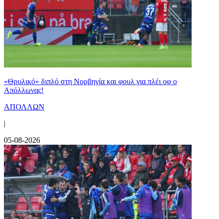
«Θρυλικό» διπλό στη Νορβηγία και φουλ για πλέι οφ ο
Απόλλωνας!
ΑΠΟΛΛΩΝ
|
05-08-2026