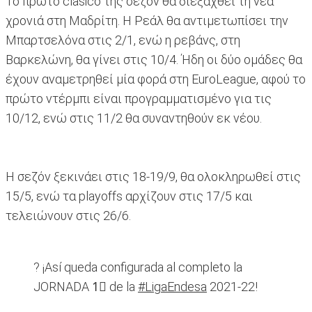
Το πρώτο clasico της σεζόν θα διεξαχθεί τη νέα
χρονιά στη Μαδρίτη. Η Ρεάλ θα αντιμετωπίσει την
Μπαρτσελόνα στις 2/1, ενώ η ρεβάνς, στη
Βαρκελώνη, θα γίνει στις 10/4. Ήδη οι δύο ομάδες θα
έχουν αναμετρηθεί μία φορά στη EuroLeague, αφού το
πρώτο ντέρμπι είναι προγραμματισμένο για τις
10/12, ενώ στις 11/2 θα συναντηθούν εκ νέου.
Η σεζόν ξεκινάει στις 18-19/9, θα ολοκληρωθεί στις
15/5, ενώ τα playoffs αρχίζουν στις 17/5 και
τελειώνουν στις 26/6.
? ¡Así queda configurada al completo la
JORNADA 1⃣ de la
#LigaEndesa
2021-22!