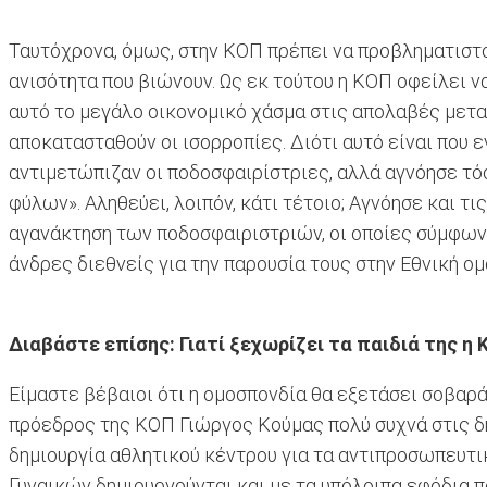
Ταυτόχρονα, όμως, στην ΚΟΠ πρέπει να προβληματιστού
ανισότητα που βιώνουν. Ως εκ τούτου η ΚΟΠ οφείλει να
αυτό το μεγάλο οικονομικό χάσμα στις απολαβές μεταξύ
αποκατασταθούν οι ισορροπίες. Διότι αυτό είναι που 
αντιμετώπιζαν οι ποδοσφαιρίστριες, αλλά αγνόησε τόσ
φύλων». Αληθεύει, λοιπόν, κάτι τέτοιο; Αγνόησε και τις
αγανάκτηση των ποδοσφαιριστριών, οι οποίες σύμφων
άνδρες διεθνείς για την παρουσία τους στην Εθνική ομ
Διαβάστε επίσης: Γιατί ξεχωρίζει τα παιδιά της η 
Είμαστε βέβαιοι ότι η ομοσπονδία θα εξετάσει σοβαρά
πρόεδρος της ΚΟΠ Γιώργος Κούμας πολύ συχνά στις δη
δημιουργία αθλητικού κέντρου για τα αντιπροσωπευτικ
Γυναικών δημιουργούνται και με τα υπόλοιπα εφόδια 