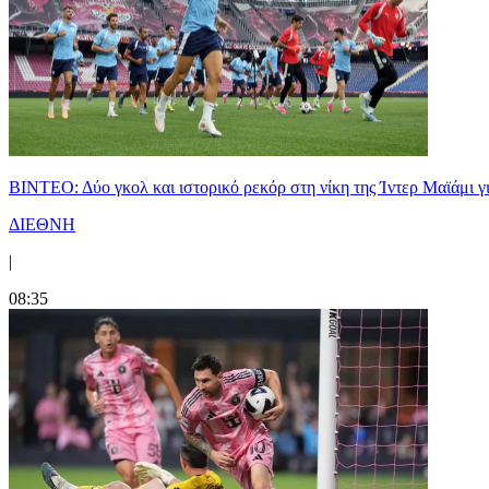
ΒΙΝΤΕΟ: Δύο γκολ και ιστορικό ρεκόρ στη νίκη της Ίντερ Μαϊάμι γ
ΔΙΕΘΝΗ
|
08:35