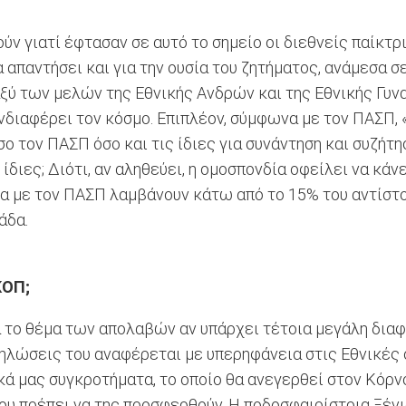
ν γιατί έφτασαν σε αυτό το σημείο οι διεθνείς παίκτρι
 απαντήσει και για την ουσία του ζητήματος, ανάμεσα σε
 των μελών της Εθνικής Ανδρών και της Εθνικής Γυναικώ
ενδιαφέρει τον κόσμο. Επιπλέον, σύμφωνα με τον ΠΑΣΠ,
ο τον ΠΑΣΠ όσο και τις ίδιες για συνάντηση και συζήτ
 ίδιες; Διότι, αν αληθεύει, η ομοσπονδία οφείλει να κάν
α με τον ΠΑΣΠ λαμβάνουν κάτω από το 15% του αντίστο
άδα.
ΚΟΠ;
 το θέμα των απολαβών αν υπάρχει τέτοια μεγάλη διαφο
λώσεις του αναφέρεται με υπερηφάνεια στις Εθνικές ο
ά μας συγκροτήματα, το οποίο θα ανεγερθεί στον Κόρνο.
που πρέπει να της προσφερθούν. Η ποδοσφαιρίστρια Ξέ