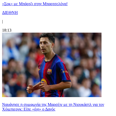
«Σοκ» με Μπάρτζι στην Μπαρτσελόνα!
ΔΙΕΘΝΗ
|
18:13
Ναυάγησε η συμφωνία της Μαρσέιγ με τη Νιουκάστλ για τον
Χόιμπιεργκ: Είπε «όχι» ο Δανός