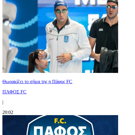
Θωρακίζει το σήμα της η Πάφος FC
ΠΑΦΟΣ FC
|
20:02