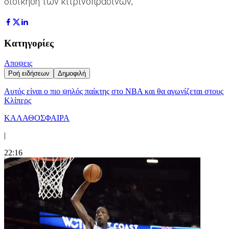
διοίκηση των κιτρινοπράσινων;
Κατηγορίες
Αποψεις
Ροή ειδήσεων
Δημοφιλή
Αυτός είναι ο πιο ψηλός παίκτης στο NBA και θα αγωνίζεται στους
Κλίπερς
ΚΑΛΑΘΟΣΦΑΙΡΑ
|
22:16