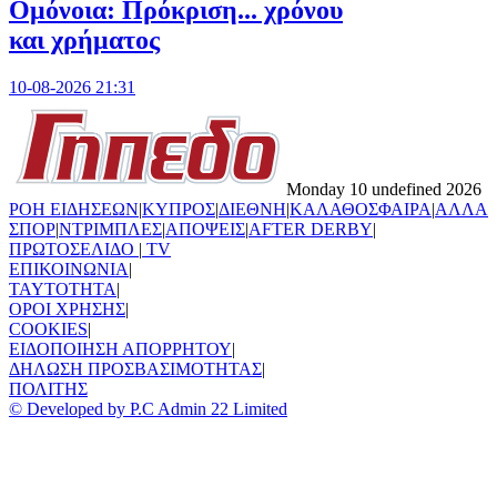
Ομόνοια: Πρόκριση... χρόνου
και χρήματος
10-08-2026 21:31
Monday 10 undefined 2026
ΡΟΗ ΕΙΔΗΣΕΩΝ
|
ΚΥΠΡΟΣ
|
ΔΙΕΘΝΗ
|
ΚΑΛΑΘΟΣΦΑΙΡΑ
|
ΑΛΛΑ
ΣΠΟΡ
|
ΝΤΡΙΜΠΛΕΣ
|
ΑΠΟΨΕΙΣ
|
AFTER DERBY
|
ΠΡΩΤΟΣΕΛΙΔΟ
|
TV
ΕΠΙΚΟΙΝΩΝΙΑ
|
TAYTOTHTA
|
ΟΡΟΙ ΧΡΗΣΗΣ
|
COOKIES
|
ΕΙΔΟΠΟΙΗΣΗ ΑΠΟΡΡΗΤΟΥ
|
ΔΗΛΩΣΗ ΠΡΟΣΒΑΣΙΜΟΤΗΤΑΣ
|
ΠΟΛΙΤΗΣ
© Developed by P.C Admin 22 Limited