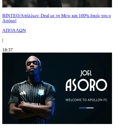
ΒΙΝΤΕΟ/Απόλλων: Deal με τη Μετς και 100% δικός του ο
Ασόρο!
ΑΠΟΛΛΩΝ
|
18:37