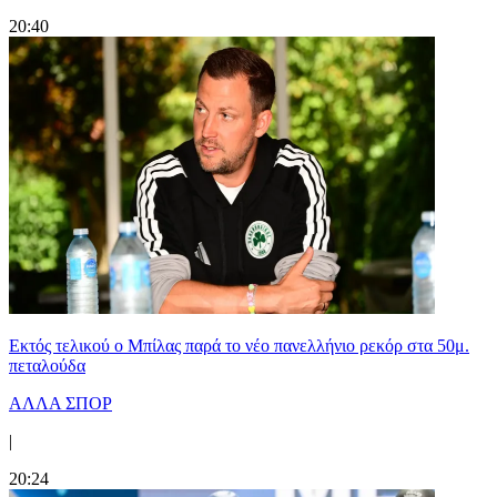
20:40
Εκτός τελικού ο Μπίλας παρά το νέο πανελλήνιο ρεκόρ στα 50μ.
πεταλούδα
ΑΛΛΑ ΣΠΟΡ
|
20:24