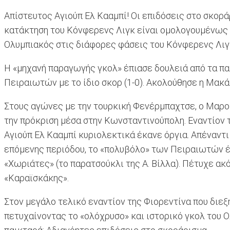
Απίστευτος Αγιούπ Ελ Κααμπί! Οι επιδόσεις στο σκορ
κατάκτηση του Κόνφερενς Λιγκ είναι ομολογουμένως 
Ολυμπιακός στις διάφορες φάσεις του Κόνφερενς Λιγκ
Η «μηχανή παραγωγής γκολ» έπιασε δουλειά από τα πα
Πειραιωτών με το ίδιο σκορ (1-0). Ακολούθησε η Μακά
Στους αγώνες με την τουρκική Φενέρμπαχτσε, ο Μαροκι
την πρόκριση μέσα στην Κωνσταντινούπολη. Εναντίον τ
Αγιούπ Ελ Κααμπί κυριολεκτικά έκανε όργια. Απέναντι 
επόμενης περιόδου, το «πολυβόλο» των Πειραιωτών έκ
«Χωριάτες» (το παρατσούκλι της Α. Βίλλα). Πέτυχε ακό
«Καραϊσκάκης».
Στον μεγάλο τελικό εναντίον της Φιορεντίνα που διεξ
πετυχαίνοντας το «ολόχρυσο» και ιστορικό γκολ του Ολ