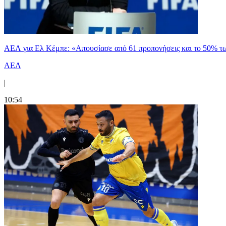
ΑΕΛ για Ελ Κέμπε: «Απουσίασε από 61 προπονήσεις και το 50% 
ΑΕΛ
|
10:54