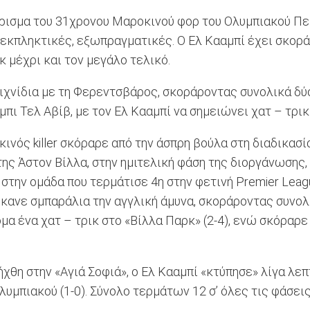
άρισμα του 31χρονου Μαροκινού φορ του Ολυμπιακού Πε
εκπληκτικές, εξωπραγματικές. Ο Ελ Κααμπί έχει σκορ
 μέχρι και τον μεγάλο τελικό.
ιχνίδια με τη Φερεντσβάρος, σκοράροντας συνολικά δύ
μπι Τελ Αβίβ, με τον Ελ Κααμπί να σημειώνει χατ – τρ
νός killer σκόραρε από την άσπρη βούλα στη διαδικασία
ης Άστον Βίλλα, στην ημιτελική φάση της διοργάνωσης,
στην ομάδα που τερμάτισε 4η στην φετινή Premier Leag
ανε σμπαράλια την αγγλική άμυνα, σκοράροντας συνολι
μα ένα χατ – τρικ στο «Βίλλα Παρκ» (2-4), ενώ σκόραρε 
ήχθη στην «Αγιά Σοφιά», ο Ελ Κααμπί «κτύπησε» λίγα λε
υμπιακού (1-0). Σύνολο τερμάτων 12 σ’ όλες τις φάσεις 