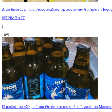
Δίνει δωρεάν μπύρα στους οπαδούς της που πήγαν Αυστρία η Πάφος
ΝΤΡΙΜΠΛΕΣ
|
10:51
Η μπάλα του «Χεριού του Θεού» και του μυθικού γκολ του Μαραντό