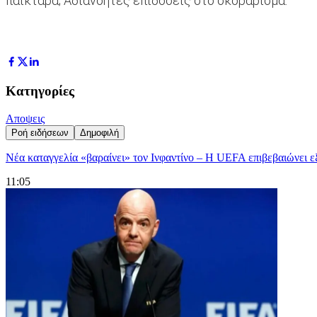
παικταρά; Αδιανόητες επιδόσεις στο σκοράρισμα.
Κατηγορίες
Αποψεις
Ροή ειδήσεων
Δημοφιλή
Νέα καταγγελία «βαραίνει» τον Ινφαντίνο – Η UEFA επιβεβαιώνει
11:05