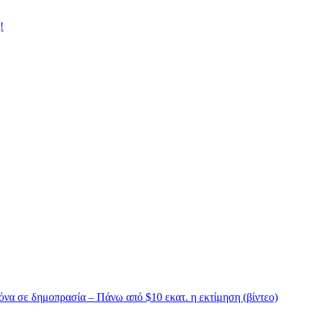
!
να σε δημοπρασία – Πάνω από $10 εκατ. η εκτίμηση (βίντεο)