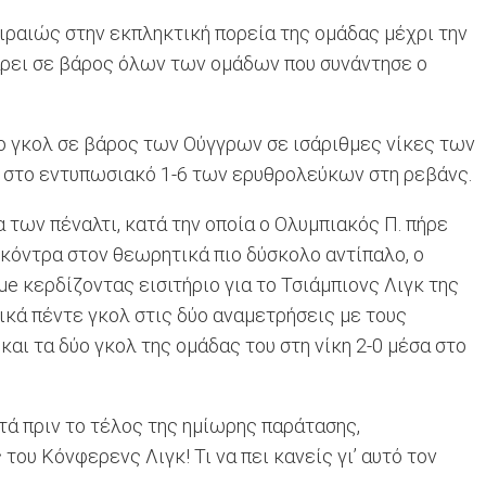
ιραιώς στην εκπληκτική πορεία της ομάδας μέχρι την
άρει σε βάρος όλων των ομάδων που συνάντησε ο
ο γκολ σε βάρος των Ούγγρων σε ισάριθμες νίκες των
ικ στο εντυπωσιακό 1-6 των ερυθρολεύκων στη ρεβάνς.
 των πέναλτι, κατά την οποία ο Ολυμπιακός Π. πήρε
 κόντρα στον θεωρητικά πιο δύσκολο αντίπαλο, ο
ue κερδίζοντας εισιτήριο για το Τσιάμπιονς Λιγκ της
κά πέντε γκολ στις δύο αναμετρήσεις με τους
και τα δύο γκολ της ομάδας του στη νίκη 2-0 μέσα στο
πτά πριν το τέλος της ημίωρης παράτασης,
του Κόνφερενς Λιγκ! Τι να πει κανείς γι’ αυτό τον