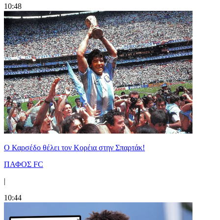
10:48
Ο Καρσέδο θέλει τον Κορέια στην Σπαρτάκ!
ΠΑΦΟΣ FC
|
10:44