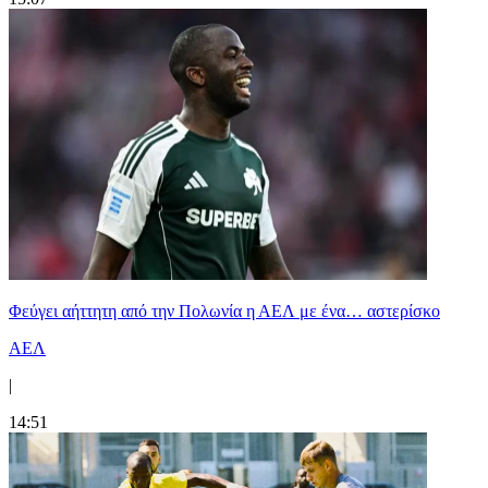
Φεύγει αήττητη από την Πολωνία η ΑΕΛ με ένα… αστερίσκο
ΑΕΛ
|
14:51