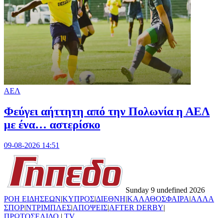
ΑΕΛ
Φεύγει αήττητη από την Πολωνία η ΑΕΛ
με ένα… αστερίσκο
09-08-2026 14:51
Sunday 9 undefined 2026
ΡΟΗ ΕΙΔΗΣΕΩΝ
|
ΚΥΠΡΟΣ
|
ΔΙΕΘΝΗ
|
ΚΑΛΑΘΟΣΦΑΙΡΑ
|
ΑΛΛΑ
ΣΠΟΡ
|
ΝΤΡΙΜΠΛΕΣ
|
ΑΠΟΨΕΙΣ
|
AFTER DERBY
|
ΠΡΩΤΟΣΕΛΙΔΟ
|
TV