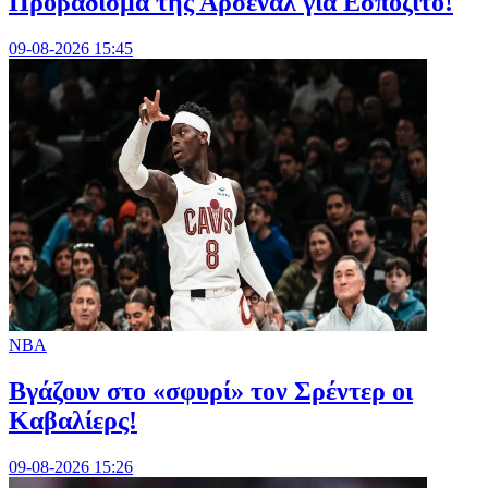
Προβάδισμα της Άρσεναλ για Εσπόζιτο!
09-08-2026 15:45
NBA
Bγάζουν στο «σφυρί» τον Σρέντερ οι
Καβαλίερς!
09-08-2026 15:26