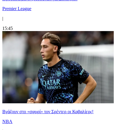
Premier League
|
15:45
Bγάζουν στο «σφυρί» τον Σρέντερ οι Καβαλίερς!
NBA