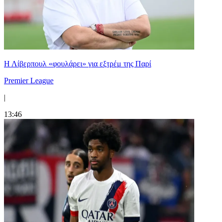
Η Λίβερπουλ «φουλάρει» για εξτρέμ της Παρί
Premier League
|
13:46