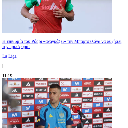
Η επιθυμία του Ρόδρι «αναγκάζει» την Μπαρτσελόνα να αυξήσει
την προσφορά!
La Liga
|
11:19