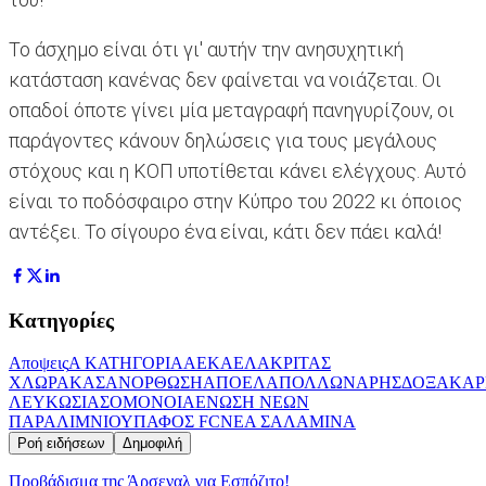
Το άσχημο είναι ότι γι' αυτήν την ανησυχητική
κατάσταση κανένας δεν φαίνεται να νοιάζεται. Οι
οπαδοί όποτε γίνει μία μεταγραφή πανηγυρίζουν, οι
παράγοντες κάνουν δηλώσεις για τους μεγάλους
στόχους και η ΚΟΠ υποτίθεται κάνει ελέγχους. Αυτό
είναι το ποδόσφαιρο στην Κύπρο του 2022 κι όποιος
αντέξει. Το σίγουρο ένα είναι, κάτι δεν πάει καλά!
Κατηγορίες
Αποψεις
Α ΚΑΤΗΓΟΡΙΑ
ΑΕΚ
ΑΕΛ
ΑΚΡΙΤΑΣ
ΧΛΩΡΑΚΑΣ
ΑΝΟΡΘΩΣΗ
ΑΠΟΕΛ
ΑΠΟΛΛΩΝ
ΑΡΗΣ
ΔΟΞΑ
ΚΑΡ
ΛΕΥΚΩΣΙΑΣ
ΟΜΟΝΟΙΑ
ΕΝΩΣΗ ΝΕΩΝ
ΠΑΡΑΛΙΜΝIΟΥ
ΠΑΦΟΣ FC
ΝΕΑ ΣΑΛΑΜΙΝΑ
Ροή ειδήσεων
Δημοφιλή
Προβάδισμα της Άρσεναλ για Εσπόζιτο!