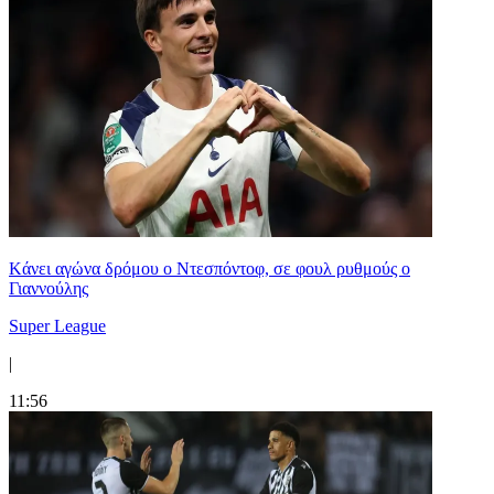
Kάνει αγώνα δρόμου ο Ντεσπόντοφ, σε φουλ ρυθμούς ο
Γιαννούλης
Super League
|
11:56