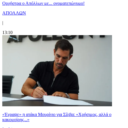
Ορχήστρα o Aπόλλων με... ονοματεπώνυμο!
ΑΠΟΛΛΩΝ
|
13:10
«Έγραψε» η ατάκα Μουρίνιο για Σίλβα: «Χρήσιμος, αλλά ο
κακομοίρης...»