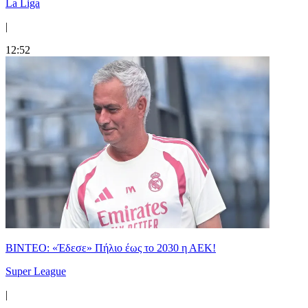
La Liga
|
12:52
ΒΙΝΤΕΟ: «Έδεσε» Πήλιο έως το 2030 η ΑΕΚ!
Super League
|