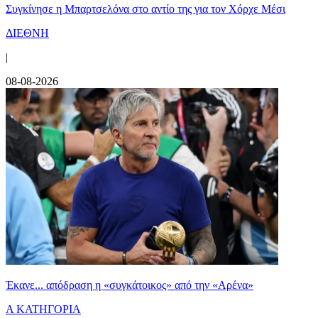
Συγκίνησε η Μπαρτσελόνα στο αντίο της για τον Χόρχε Μέσι
ΔΙΕΘΝΗ
|
08-08-2026
Έκανε... απόδραση η «συγκάτοικος» από την «Αρένα»
Α ΚΑΤΗΓΟΡΙΑ