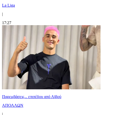
La Liga
|
17:27
Παρεμβάσεις... επιπέδου από Αϊβού
ΑΠΟΛΛΩΝ
|