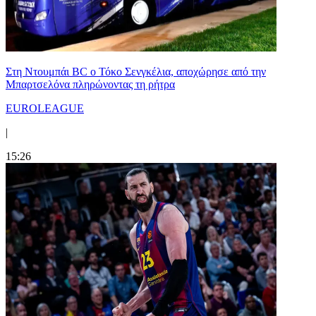
Στη Nτουμπάι BC ο Τόκο Σενγκέλια, αποχώρησε από την
Μπαρτσελόνα πληρώνοντας τη ρήτρα
EUROLEAGUE
|
15:26