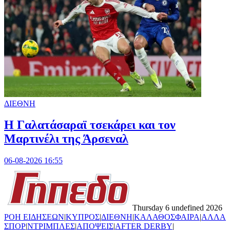
ΔΙΕΘΝΗ
H Γαλατάσαραϊ τσεκάρει και τον
Μαρτινέλι της Άρσεναλ
06-08-2026 16:55
Thursday 6 undefined 2026
ΡΟΗ ΕΙΔΗΣΕΩΝ
|
ΚΥΠΡΟΣ
|
ΔΙΕΘΝΗ
|
ΚΑΛΑΘΟΣΦΑΙΡΑ
|
ΑΛΛΑ
ΣΠΟΡ
|
ΝΤΡΙΜΠΛΕΣ
|
ΑΠΟΨΕΙΣ
|
AFTER DERBY
|