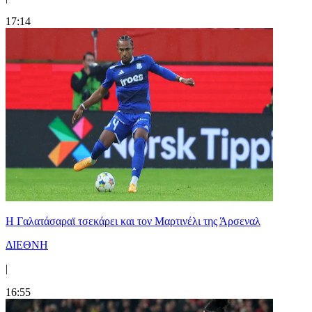
17:14
H Γαλατάσαραϊ τσεκάρει και τον Μαρτινέλι της Άρσεναλ
ΔΙΕΘΝΗ
|
16:55