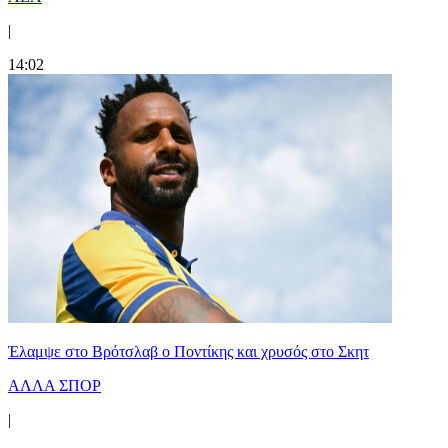
|
14:02
Έλαμψε στο Βρότσλαβ ο Ποντίκης και χρυσός στο Σκητ
ΑΛΛΑ ΣΠΟΡ
|