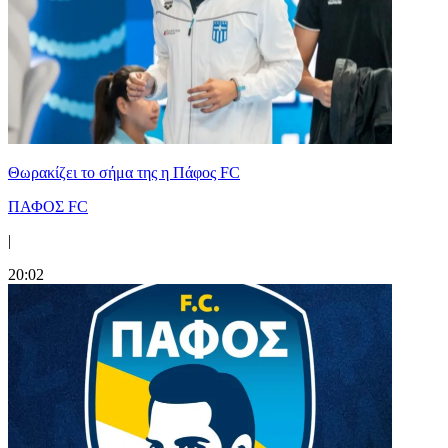
Θωρακίζει το σήμα της η Πάφος FC
ΠΑΦΟΣ FC
|
20:02