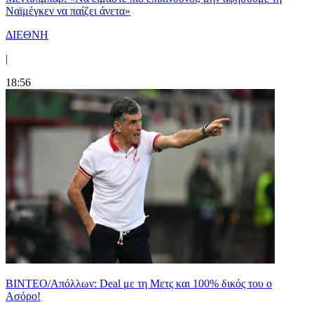
Ναϊμέγκεν να παίζει άνετα»
ΔΙΕΘΝΗ
|
18:56
ΒΙΝΤΕΟ/Απόλλων: Deal με τη Μετς και 100% δικός του ο
Ασόρο!