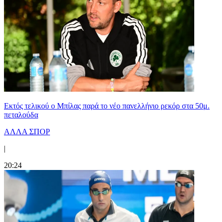
Εκτός τελικού ο Μπίλας παρά το νέο πανελλήνιο ρεκόρ στα 50μ.
πεταλούδα
ΑΛΛΑ ΣΠΟΡ
|
20:24