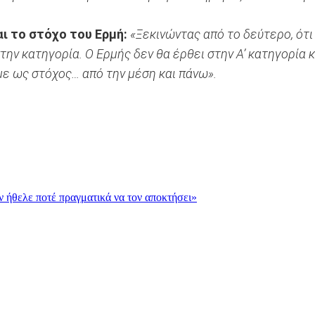
αι το στόχο του Ερμή:
«Ξεκινώντας από το δεύτερο, ότι
στην κατηγορία. Ο Ερμής δεν θα έρθει στην Α’ κατηγορία 
υμε ως στόχος… από την μέση και πάνω».
εν ήθελε ποτέ πραγματικά να τον αποκτήσει»