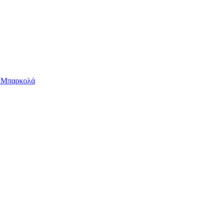
ν Μπαρκολά