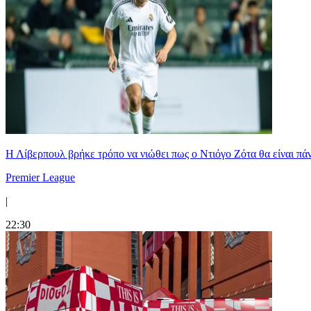
Η Λίβερπουλ βρήκε τρόπο να νιώθει πως ο Ντιόγο Ζότα θα είναι πάντ
Premier League
|
22:30