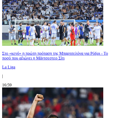
Στο «κενό» η πρώτη πρόταση της Μπαρτσελόνα για Ρόδρι - Το
ποσό που αξιώνει η Μάντσεστερ Σίτι
La Liga
|
16:59