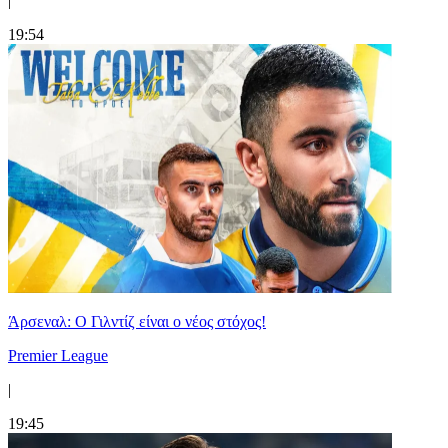
|
19:54
Άρσεναλ: Ο Γιλντίζ είναι ο νέος στόχος!
Premier League
|
19:45