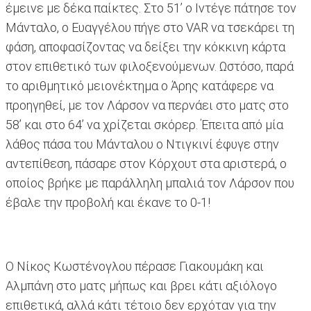
έμεινε με δέκα παίκτες. Στο 51’ ο Ιντέγε πάτησε τον
Μάνταλο, ο Ευαγγέλου πήγε στο VAR να τσεκάρει τη
φάση, αποφασίζοντας να δείξει την κόκκινη κάρτα
στον επιθετικό των φιλοξενούμενων. Ωστόσο, παρά
το αριθμητικό μειονέκτημα ο Άρης κατάφερε να
προηγηθεί, με τον Λάρσον να περνάει στο ματς στο
58’ και στο 64’ να χρίζεται σκόρερ. Έπειτα από μία
λάθος πάσα του Μάνταλου ο Ντιγκινί έφυγε στην
αντεπίθεση, πάσαρε στον Κόρχουτ στα αριστερά, ο
οποίος βρήκε με παράλληλη μπαλιά τον Λάρσον που
έβαλε την προβολή και έκανε το 0-1!
Ο Νίκος Κωστένογλου πέρασε Γιακουμάκη και
Αλμπάνη στο ματς μήπως και βρει κάτι αξιόλογο
επιθετικά, αλλά κάτι τέτοιο δεν ερχόταν για την