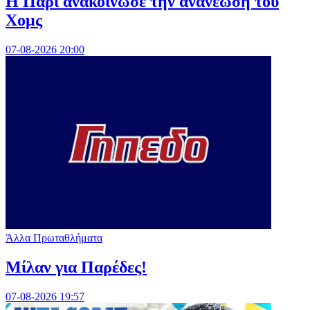
Η Παρί ανακοίνωσε την ανανέωση του
Χομς
07-08-2026 20:00
Άλλα Πρωταθλήματα
Μίλαν για Παρέδες!
07-08-2026 19:57