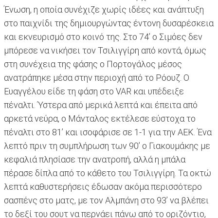
Ένωση, η οποία συνέχιζε χωρίς ιδέες και ανάπτυξη
στο παιχνίδι της δημιουργώντας έντονη δυσαρέσκεια
και εκνευρισμό στο κοινό της. Στο 74’ ο Σιμόες δεν
μπόρεσε να νικήσει τον Τσιλιγγίρη από κοντά, όμως
στη συνέχεια της φάσης ο Πορτογάλος μέσος
ανατράπηκε μέσα στην περιοχή από το Ρόουζ. Ο
Ευαγγέλου είδε τη φάση στο VAR και υπέδειξε
πέναλτι. Ύστερα από μερικά λεπτά και έπειτα από
αρκετά νεύρα, ο Μάνταλος εκτέλεσε εύστοχα το
πέναλτι στο 81’ και ισοφάρισε σε 1-1 για την ΑΕΚ. Ένα
λεπτό πριν τη συμπλήρωση των 90’ ο Γιακουμάκης με
κεφαλιά πλησίασε την ανατροπή, αλλά η μπάλα
πέρασε δίπλα από το κάθετο του Τσιλιγγίρη. Τα οκτώ
λεπτά καθυστερήσεις έδωσαν ακόμα περισσότερο
σασπένς στο ματς, με τον Αλμπάνη στο 93’ να βλέπει
το δεξί του σουτ να περνάει πάνω από το οριζόντιο,