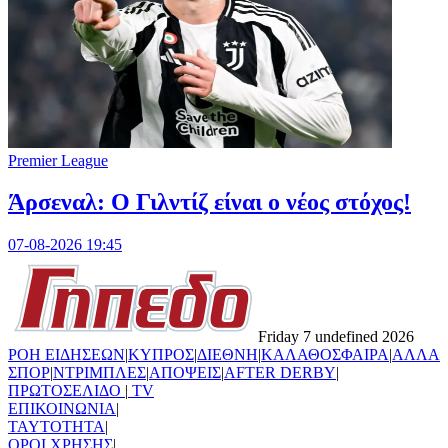
Premier League
Άρσεναλ: Ο Γιλντίζ είναι ο νέος στόχος!
07-08-2026 19:45
Friday 7 undefined 2026
ΡΟΗ ΕΙΔΗΣΕΩΝ
|
ΚΥΠΡΟΣ
|
ΔΙΕΘΝΗ
|
ΚΑΛΑΘΟΣΦΑΙΡΑ
|
ΑΛΛΑ
ΣΠΟΡ
|
ΝΤΡΙΜΠΛΕΣ
|
ΑΠΟΨΕΙΣ
|
AFTER DERBY
|
ΠΡΩΤΟΣΕΛΙΔΟ
|
TV
ΕΠΙΚΟΙΝΩΝΙΑ
|
TAYTOTHTA
|
ΟΡΟΙ ΧΡΗΣΗΣ
|