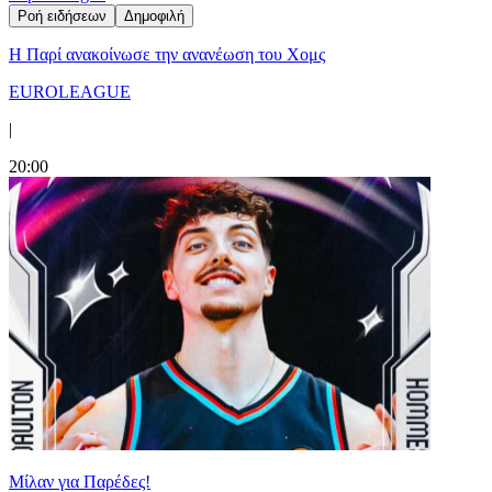
Ροή ειδήσεων
Δημοφιλή
Η Παρί ανακοίνωσε την ανανέωση του Χομς
EUROLEAGUE
|
20:00
Μίλαν για Παρέδες!