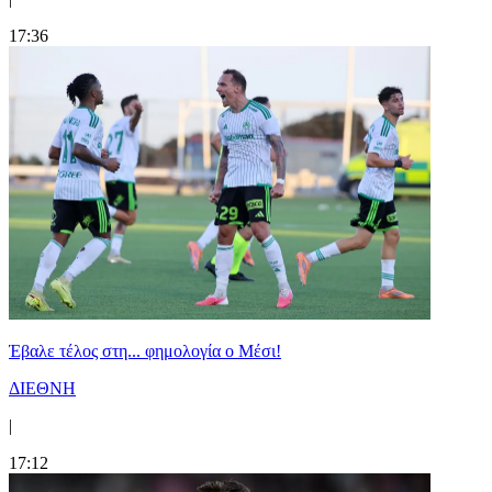
17:36
Έβαλε τέλος στη... φημολογία o Μέσι!
ΔΙΕΘΝΗ
|
17:12